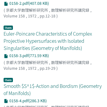
0158-2.pdf(407.08 KB)
(
京都大学数理解析研究所
,
数理解析研究所講究録
,
Volume 158
,
1972
,
pp.12-18
)
HIRONAKA, HEISUKE
;
NAKANO, SHIGEO
;
広中, 平祐
;
中
野, 茂男
;
ヒロナカ, ヘイスケ
;
ナカノ, シゲオ
Item
Euler-Poincare Characteristics of Complex
Projective Hypersurfaces with Isolated
Singularities (Geometry of Manifolds)
0158-3.pdf(771.59 KB)
(
京都大学数理解析研究所
,
数理解析研究所講究録
,
Volume 158
,
1972
,
pp.19-29
)
KATO, MITSUYOSHI
;
加藤, 十吉
;
カトウ, ミツヨシ
Item
Smooth $S^1$-Action and Bordism (Geometry
of Manifolds)
0158-4.pdf(286.3 KB)