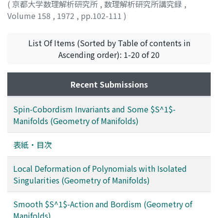
(
京都大学数理解析研究所
,
数理解析研究所講究録
,
Volume 158
,
1972
,
pp.102-111
)
SHIKATA, YOSHIHIRO
;
四方, 義啓
;
シカタ, ヨシヒロ
List Of Items (Sorted by Table of contents in
Ascending order): 1-20 of 20
Recent Submissions
Spin-Cobordism Invariants and Some $S^1$-
Manifolds (Geometry of Manifolds)
表紙・目次
Local Deformation of Polynomials with Isolated
Singularities (Geometry of Manifolds)
Smooth $S^1$-Action and Bordism (Geometry of
Manifolds)