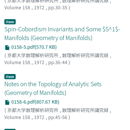
(
京都大学数理解析研究所
,
数理解析研究所講究録
,
Volume 158
,
1972
,
pp.30-35
)
HATTORI, AKIO
;
服部, 晶夫
;
ハットリ, アキオ
Item
Spin-Cobordism Invariants and Some $S^1$-
Manifolds (Geometry of Manifolds)
0158-5.pdf(570.7 KB)
(
京都大学数理解析研究所
,
数理解析研究所講究録
,
Volume 158
,
1972
,
pp.36-44
)
SUZUKI, HARUO
;
鈴木, 治夫
;
スズキ, ハルオ
Item
Notes on the Topology of Analytic Sets
(Geometry of Manifolds)
0158-6.pdf(807.67 KB)
(
京都大学数理解析研究所
,
数理解析研究所講究録
,
Volume 158
,
1972
,
pp.45-56
)
MORITA, SHIGEYUKI
;
森田, 茂之
;
モリタ, シゲユキ