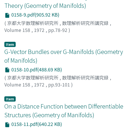
Theory (Geometry of Manifolds)
0158-9.pdf(905.92 KB)
(
京都大学数理解析研究所
,
数理解析研究所講究録
,
Volume 158
,
1972
,
pp.78-92
)
HIRZEBRUCH, F.
;
MORITA, SHIGEYUKI
;
森田, 茂之
;
モリ
タ, シゲユキ
Item
G-Vector Bundles over G-Manifolds (Geometry
of Manifolds)
0158-10.pdf(488.69 KB)
(
京都大学数理解析研究所
,
数理解析研究所講究録
,
Volume 158
,
1972
,
pp.93-101
)
MATSUNAGA, HIROMICHI
;
松永, 弘道
;
マツナガ, ヒロミチ
Item
On a Distance Function between Differentiable
Structures (Geometry of Manifolds)
0158-11.pdf(640.22 KB)