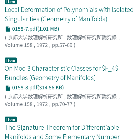
Item
Local Deformation of Polynomials with Isolated
Singularities (Geometry of Manifolds)
0158-7.pdf(1.01 MB)
(
京都大学数理解析研究所
,
数理解析研究所講究録
,
Volume 158
,
1972
,
pp.57-69
)
OKA, MUTSUO
;
岡, 睦雄
;
オカ, ムツオ
Item
On Mod 3 Characteristic Classes for $F_4$-
Bundles (Geometry of Manifolds)
0158-8.pdf(314.86 KB)
(
京都大学数理解析研究所
,
数理解析研究所講究録
,
Volume 158
,
1972
,
pp.70-77
)
TODA, HIROSI
;
戸田, 宏
;
トダ, ヒロシ
Item
The Signature Theorem for Differentiable
Manifolds and Some Elementary Number