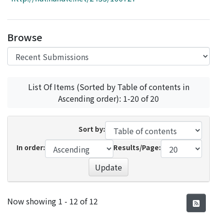
Access Statistics
Library Network
Browse
List Of Items (Sorted by Table of contents in
Ascending order): 1-20 of 20
Sort by:
In order:
Results/Page:
Update
Recent Submissions
Now showing
1 - 12 of 12