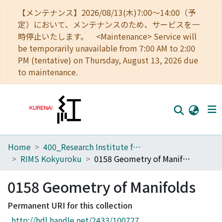
【メンテナンス】2026/08/13(木)7:00～14:00（予
定）において、メンテナンスのため、サービスを一
時停止いたします。 <Maintenance> Service will
be temporarily unavailable from 7:00 AM to 2:00
PM (tentative) on Thursday, August 13, 2026 due
to maintenance.
Home
400_Research Institute for Mathematical Sciences
Home
RIMS Kokyuroku
0158 Geometry of Manifolds
Communities
0158 Geometry of Manifolds
Browse
Permanent URI for this collection
Download Ranking
http://hdl.handle.net/2433/100727