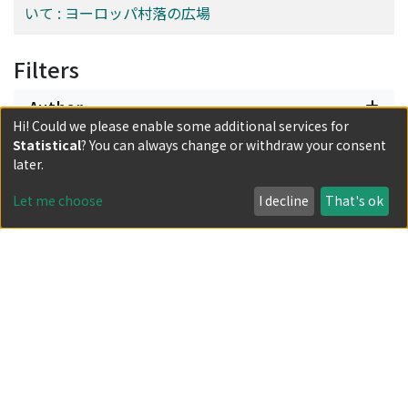
いて : ヨーロッパ村落の広場
Filters
Author
Hi! Could we please enable some additional services for
Statistical
? You can always change or withdraw your consent
Date issued
later.
Let me choose
I decline
That's ok
Classification
Document Type
Has files