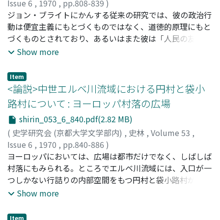
局一四八六・八七年にマンドカイ夫人とダヤン・カーン側
Issue 6
,
1970
,
pp.808-839
)
が勝ちをえて、一四八八年ダヤン・カーンは正式にカーン
中山, 章
ジョン・ブライトにかんする従来の研究では、彼の政治行
;
Nakayama, Akira
;
ナカヤマ, アキラ
位に就任することができた。
動は便宜主義にもとづくものではなく、道徳的原理にもと
づくものとされており、あるいはまた彼は「人民の友」と
しての「完全な民主主義者」でもあると評価されている。
Show more
しかし、穀物法撤廃運動、とくに第二次選挙法改正運動に
おける彼の労働運動にたいする基本理念と、それへの対応
Item
の仕方を詳細に検討してみるならば、そのような評価は必
<論説>中世エルベ川流域における円村と袋小
ずしも正確とはいいがたい。彼がマンチェスター学派の指
路村について : ヨーロッパ村落の広場
導的人物であるということは周知の事実であり、したがっ
shirin_053_6_840.pdf(2.82 MB)
て、彼の政治における最大の眼目が産業ブルジョアジーの
支配権の確立であったということはあらためて強調するま
(
史学研究会 (京都大学文学部内)
,
史林
,
Volume 53
,
でもあるまい。がそのさい重要なことは、彼が意図的に労
Issue 6
,
1970
,
pp.840-886
)
働者階級の要求に譲歩し、労働者階級の一部を「憲制のわ
水津, 一朗
ヨーロッパにおいては、広場は都市だけでなく、しばしば
;
Suitsu, Ichiro
;
スイツ, イチロウ
く」のなかに組み入れることによって、労働運動の体制内
村落にもみられる。ところでエルベ川流域には、入口が一
化をはかろうとしたことである。すなわち、そうすること
つしかない行詰りの内部空間をもつ円村と袋小路村が多
によって、彼は産業ブルジョアジーの政治的支配権を確立
い。これらの研究史をひもとくとき、スラヴ族起源説がつ
Show more
し、もって財産の安全を保障する基礎を強化ならしめよう
ねに底流をなしている。しかし北欧やイギリスの事例を加
としたのである。以上のことを実証的にあきらかにするこ
えた形態発生学的研究の結果、①その原初形態は、数戸の
Item