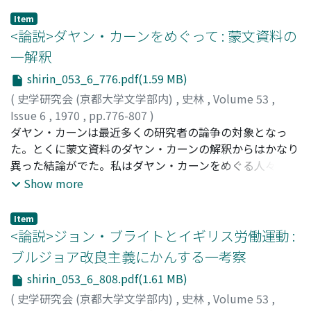
以来注目の青侍夢は、春日明神が登場発言しない八坂流諸
Item
本をもって原本に近いとする見解が定説となっているが、
<論説>ダヤン・カーンをめぐって : 蒙文資料の
平家物語の関係記事を改めて吟味し、実朝の死の直前、幕
一解釈
府・朝廷の間で将軍の後嗣を極秘に選考内定したことを慈
shirin_053_6_776.pdf(1.59 MB)
円が知っていたことを考えると、慈円の保護を受けた平家
物語の原作者が創作にあたって、将来の将軍は摂関家出自
(
史学研究会 (京都大学文学部内)
,
史林
,
Volume 53
,
であるべきことを暗示する青侍夢を構想したことは確実で
Issue 6
,
1970
,
pp.776-807
)
ある。平家物語の原名が治承物語であることは御物兵範記
萩原, 淳平
ダヤン・カーンは最近多くの研究者の論争の対象となっ
;
Hagiwara, Junpei
;
ハギワラ, ジュンペイ
紙背文書が示す事実であるが、十二巻本仁治当時成立説を
た。とくに蒙文資料のダヤン・カーンの解釈からはかなり
それによって主張するのは史料考証を誤ったものである。
異った結論がでた。私はダヤン・カーンをめぐる人々の行
動や性格を蒙文・漢文両資料を対比しながら検討した結
Show more
果、蒙文資料はダヤン・カーンの妃となったマンドカイ夫
人を中心に書かれたもので、その業績を讃美するあまり、
Item
史実をゆがめる説話化が行なわれたと考える。蒙文資料に
<論説>ジョン・ブライトとイギリス労働運動 :
よるダヤン・カーンは本名をバトムンケといったとある
ブルジョア改良主義にかんする一考察
が、史実のバトムンケはイスマイルに擁立されてカーン位
shirin_053_6_808.pdf(1.61 MB)
につき、マンドカイ夫人と結婚した弟のバヤンムンケ(後
のダヤン・カーン) と数年間二勢力に分れて対立した。結
(
史学研究会 (京都大学文学部内)
,
史林
,
Volume 53
,