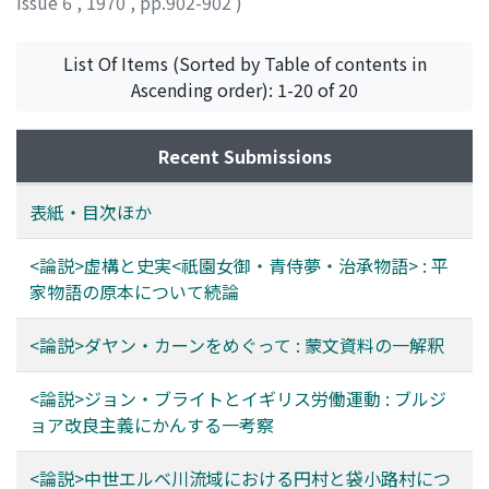
Issue 6
,
1970
,
pp.902-902
)
List Of Items (Sorted by Table of contents in
Ascending order): 1-20 of 20
Recent Submissions
表紙・目次ほか
<論説>虚構と史実<祇園女御・青侍夢・治承物語> : 平
家物語の原本について続論
<論説>ダヤン・カーンをめぐって : 蒙文資料の一解釈
<論説>ジョン・ブライトとイギリス労働運動 : ブルジ
ョア改良主義にかんする一考察
<論説>中世エルベ川流域における円村と袋小路村につ