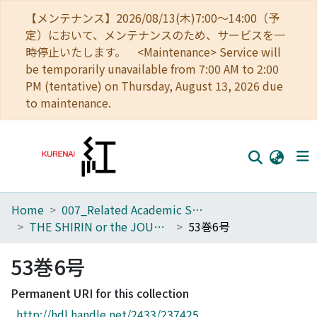
【メンテナンス】2026/08/13(木)7:00～14:00（予
定）において、メンテナンスのため、サービスを一
時停止いたします。 <Maintenance> Service will
be temporarily unavailable from 7:00 AM to 2:00
PM (tentative) on Thursday, August 13, 2026 due
to maintenance.
Home
007_Related Academic Societies
Home
THE SHIRIN or the JOURNAL OF HISTORY
53巻6号
Communities
53巻6号
Browse
Permanent URI for this collection
Download Ranking
http://hdl.handle.net/2433/237425