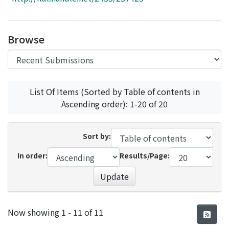
Access Statistics
Library Network
Browse
List Of Items (Sorted by Table of contents in
Ascending order): 1-20 of 20
Sort by:
In order:
Results/Page:
Update
Recent Submissions
Now showing
1 - 11 of 11