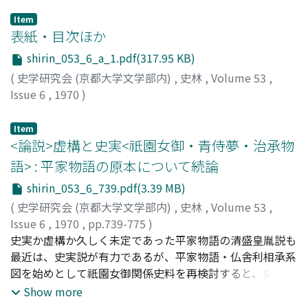
Item
表紙・目次ほか
shirin_053_6_a_1.pdf(317.95 KB)
(
史学研究会 (京都大学文学部内)
,
史林
,
Volume 53
,
Issue 6
,
1970
)
Item
<論説>虚構と史実<祇園女御・青侍夢・治承物
語> : 平家物語の原本について続論
shirin_053_6_739.pdf(3.39 MB)
(
史学研究会 (京都大学文学部内)
,
史林
,
Volume 53
,
Issue 6
,
1970
,
pp.739-775
)
赤松, 俊秀
史実か虚構か久しく未定であった平家物語の清盛皇胤説も
;
Akamatsu, Toshihide
;
アカマツ, トシヒデ
最近は、史実説が有力であるが、平家物語・仏舎利相承系
図を始めとして祇園女御関係史料を再検討すると、女御関
係説話が発展する途上で生じた虚構に過ぎないことは明白
Show more
である。また平家物語成立年時を測る記事として江戸時代