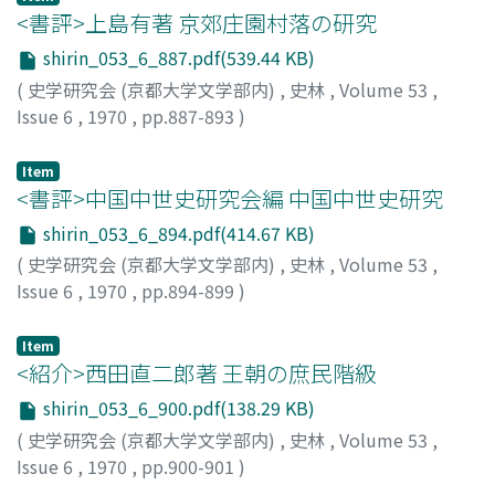
とによって、一九世紀中葉のイギリスにおけるブルジョア
屋敷が弓状ないし半円状の空間の傍に立地し、まわりに柵
<書評>上島有著 京郊庄園村落の研究
改良主義の一つの特質を究明しようとするのが本稿の目的
をほどこした小村であり、②その垣内空間は、防禦と夜間
shirin_053_6_887.pdf(539.44 KB)
である。
の家畜の保護のため、放牧的世界には不可欠のもので、③
(
史学研究会 (京都大学文学部内)
,
史林
,
Volume 53
,
かつてはスラヴ族居庄地方だけでなく、少なくともヨーロ
Issue 6
,
1970
,
pp.887-893
)
ッパ各地にひろく分布したことが判明した。この小村が、
熱田, 公
円村や袋小路村へと発展する契機は何であったか。従来あ
Item
まり考慮されなかったことであるが、ここで私は、村落モ
<書評>中国中世史研究会編 中国中世史研究
デルに対応する都市モデルの存在が一般に予想されること
に着目した。①エルベ川流域の円村や袋小路村には、封鎖
shirin_053_6_894.pdf(414.67 KB)
的で不定形の広場をもつ一二─一三世紀以前に成立したブ
(
史学研究会 (京都大学文学部内)
,
史林
,
Volume 53
,
ルクなどの小都市と共通するモチーフがあるが、他方、②
Issue 6
,
1970
,
pp.894-899
)
オスト・エルベでは、アンゲルドルフやシュトラーセンド
愛宕, 元
ルフが、同じ一三世紀頃に成立した創建都市と幾何学的な
Item
デザインを共有する。また③円村や袋小路村には、アンゲ
<紹介>西田直二郎著 王朝の庶民階級
ルドルフやシニトラーセンドルフにみられる規則正しい三
shirin_053_6_900.pdf(138.29 KB)
圃農法の行われた事例に乏しい。したがって④前者は、後
(
史学研究会 (京都大学文学部内)
,
史林
,
Volume 53
,
者に先行するモデルプランに基づいて成立したことが推定
Issue 6
,
1970
,
pp.900-901
)
される。日本にはフレムトな種々の村落広場は、農牧混合
佐藤, 宗諄
的世界に内在する要求と、ローマンタウン以来の都市広場