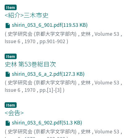
のモチーフの結合として成立したもので、さまざまな村落
Item
<紹介>三木市史
の核となった。
shirin_053_6_901.pdf(119.53 KB)
(
史学研究会 (京都大学文学部内)
,
史林
,
Volume 53
,
Issue 6
,
1970
,
pp.901-902
)
村田, 修三
Item
史林 第53巻総目次
shirin_053_6_a_2.pdf(127.3 KB)
(
史学研究会 (京都大学文学部内)
,
史林
,
Volume 53
,
Issue 6
,
1970
,
pp.[1]-[3]
)
Item
<会告>
shirin_053_6_902.pdf(51.3 KB)
(
史学研究会 (京都大学文学部内)
,
史林
,
Volume 53
,