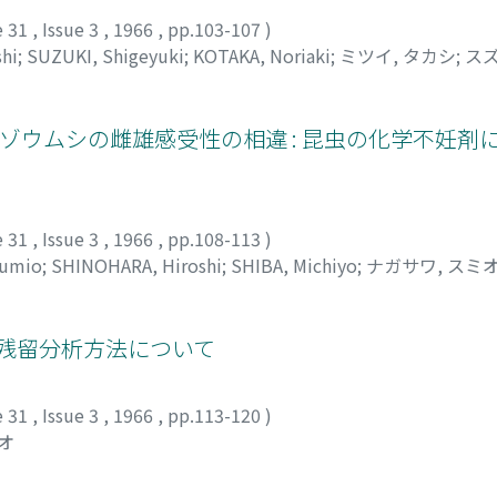
e 31
,
Issue 3
,
1966
,
pp.103-107
)
hi
;
SUZUKI, Shigeyuki
;
KOTAKA, Noriaki
;
ミツイ, タカシ
;
スズ
キゾウムシの雌雄感受性の相違 : 昆虫の化学不妊剤
e 31
,
Issue 3
,
1966
,
pp.108-113
)
Sumio
;
SHINOHARA, Hiroshi
;
SHIBA, Michiyo
;
ナガサワ, スミ
の残留分析方法について
e 31
,
Issue 3
,
1966
,
pp.113-120
)
オ