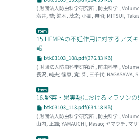
(
財団法人防虫科学研究所
,
防虫科学
,
Volum
満井, 喬
;
鈴木, 茂之
;
小高, 典昭
;
MITSUI, Takas
ミチヨ
Item
15.HEMPAの不妊作用に対するアズ
報
btk03103_108.pdf(376.83 KB)
(
財団法人防虫科学研究所
,
防虫科学
,
Volum
長沢, 純夫
;
篠原, 寛
;
柴, 三千代
;
NAGASAWA, 
シバ, ミチヨ
Item
16.野菜・果実類におけるマラソン
btk03103_113.pdf(634.18 KB)
(
財団法人防虫科学研究所
,
防虫科学
,
Volum
山内, 正雄
;
YAMAUCHI, Masao
;
ヤマウチ, マサ
Item