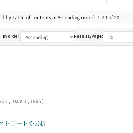
ed by Table of contents in Ascending order): 1-20 of 20
In order:
Results/Page:
e 31
,
Issue 3
,
1966
)
ジメトエートの分析