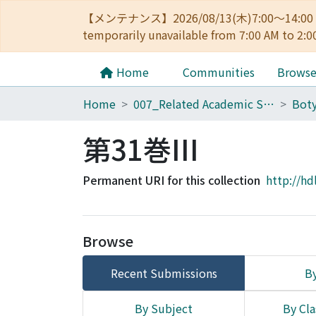
【メンテナンス】2026/08/13(木)7:00～14
temporarily unavailable from 7:00 AM to 2:0
Home
Communities
Brows
Home
007_Related Academic Societies
第31巻III
Permanent URI for this collection
http://hd
Browse
Recent Submissions
By
By Subject
By Cla