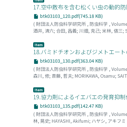
17.空中散布を含む松くい虫の動的防
btk03103_120.pdf(745.18 KB)
(
財団法人防虫科学研究所
,
防虫科学
,
Volum
酒井, 清六
;
合田, 昌義
;
川畑, 克己
;
米林, 俵三
;
サカイ, セイロク
;
ゴヒダ, マサヨシ
;
カワバタ,
Item
18.バミドチオンおよびジメトエー
btk03103_130.pdf(363.04 KB)
(
財団法人防虫科学研究所
,
防虫科学
,
Volum
森川, 修
;
斎藤, 哲夫
;
MORIKAWA, Osamu
;
SAIT
Item
19.協力剤によるイエバエの発育抑
btk03103_135.pdf(142.47 KB)
(
財団法人防虫科学研究所
,
防虫科学
,
Volum
林, 晃史
;
HAYASHI, Akifumi
;
ハヤシ, アキフミ