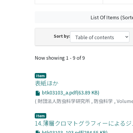
List Of Items (Sort
Sort by:
Recent Submissions
Now showing
1 - 9 of 9
Item
表紙ほか
btk03103_a.pdf(63.89 KB)
(
財団法人防虫科学研究所
,
防虫科学
,
Volum
Item
14.薄層クロマトグラフィーによる
btk03103_103.pdf(284.55 KB)