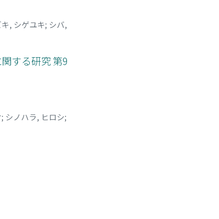
キ, シゲユキ
;
シバ,
に関する研究 第9
オ
;
シノハラ, ヒロシ
;