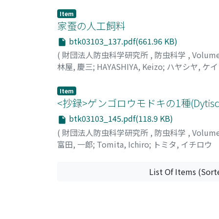
Item
家蚕の人工飼料
btk03103_137.pdf(661.96 KB)
(
財団法人防虫科学研究所
,
防虫科学
,
Volum
林屋, 慶三
;
HAYASHIYA, Keizo
;
ハヤシヤ, ケ
Item
<抄録>ゲンゴロウモドキの1種(Dytis
btk03103_145.pdf(118.9 KB)
(
財団法人防虫科学研究所
,
防虫科学
,
Volum
富田, 一郎
;
Tomita, Ichiro
;
トミタ, イチロウ
List Of Items (Sort