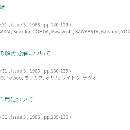
除
e 31
,
Issue 3
,
1966
,
pp.120-129
)
SAKAI, Seiroku
;
GOHDA, Masayoshi
;
KAWABATA, Katsumi
;
YON
 カツミ
;
ヨネバヤシ, ヒョウゾウ
トの解毒分解について
e 31
,
Issue 3
,
1966
,
pp.130-135
)
O, Tetsuo
;
モリカワ, オサム
;
サイトウ, テツオ
制作用について
e 31
,
Issue 3
,
1966
,
pp.135-136
)