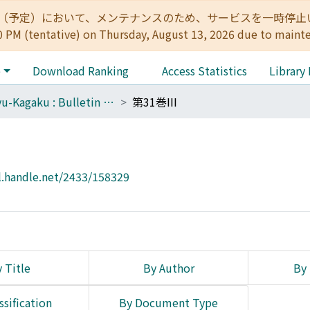
:00（予定）において、メンテナンスのため、サービスを一時停止いたします。 
0 PM (tentative) on Thursday, August 13, 2026 due to maint
e
Download Ranking
Access Statistics
Library
Botyu-Kagaku : Bulletin of the Institute of Insect Control : Scientific insect control : Scientific pest control
第31巻III
l.handle.net/2433/158329
 Title
By Author
By 
ssification
By Document Type