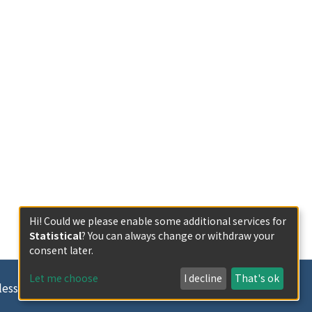
Hi! Could we please enable some additional services for
Statistical
? You can always change or withdraw your
consent later.
Let me choose
I decline
That's ok
less otherwise indicated.