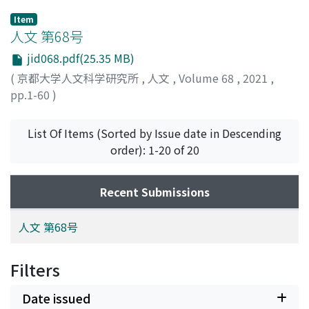
Item
人文 第68号
jid068.pdf(25.35 MB)
(
京都大学人文科学研究所
,
人文
,
Volume 68
,
2021
,
pp.1-60
)
List Of Items (Sorted by Issue date in Descending
order): 1-20 of 20
Recent Submissions
人文 第68号
Filters
Date issued