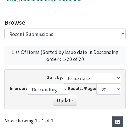
Access Statistics
Library Network
Browse
List Of Items (Sorted by Issue date in Descending
order): 1-20 of 20
Sort by:
In order:
Results/Page:
Update
Recent Submissions
Now showing
1 - 1 of 1