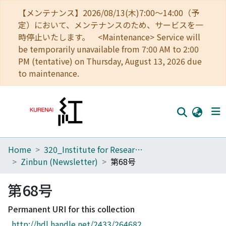
【メンテナンス】2026/08/13(木)7:00～14:00（予
定）において、メンテナンスのため、サービスを一
時停止いたします。 <Maintenance> Service will
be temporarily unavailable from 7:00 AM to 2:00
PM (tentative) on Thursday, August 13, 2026 due
to maintenance.
Home
320_Institute for Research in Humanities
Home
Zinbun (Newsletter)
第68号
Communities
第68号
Browse
Permanent URI for this collection
Download Ranking
http://hdl.handle.net/2433/264682