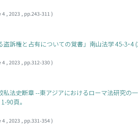
e 4
,
2023
,
pp.243-311
)
と占有についての覚書」南山法学 45-3･4 (2022
e 4
,
2023
,
pp.312-330
)
較私法史断章 --東アジアにおけるローマ法研究の
1-90頁。
e 4
,
2023
,
pp.331-354
)