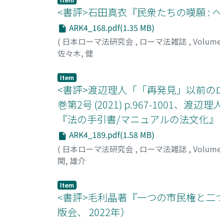
<書評>石田真衣『民衆たちの嘆願 :
ARK4_168.pdf(1.35 MB)
(
日本ローマ法研究会
,
ローマ法雑誌
,
Volum
佐々木, 健
Item
<書評>渡辺理人「「再発見」以前の
巻第2号 (2021) p.967-10
『法の手引書/マニュアルの法文化』 (法文
ARK4_189.pdf(1.58 MB)
(
日本ローマ法研究会
,
ローマ法雑誌
,
Volum
関, 雄介
Item
<書評>毛利晶著『一つの市民権と二
版会、 2022年）