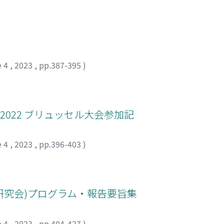
e 4
,
2023
,
pp.387-395
)
)2022 ブリュッセル大会参加記
e 4
,
2023
,
pp.396-403
)
研究会)プログラム・報告要旨集
e 4
,
2023
,
pp.404-427
)