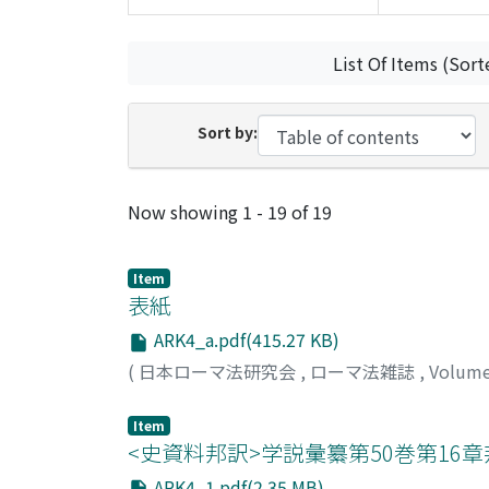
List Of Items (Sort
Sort by:
Recent Submissions
Now showing
1 - 19 of 19
Item
表紙
ARK4_a.pdf(415.27 KB)
(
日本ローマ法研究会
,
ローマ法雑誌
,
Volum
Item
<史資料邦訳>学説彙纂第50巻第16
ARK4_1.pdf(2.35 MB)