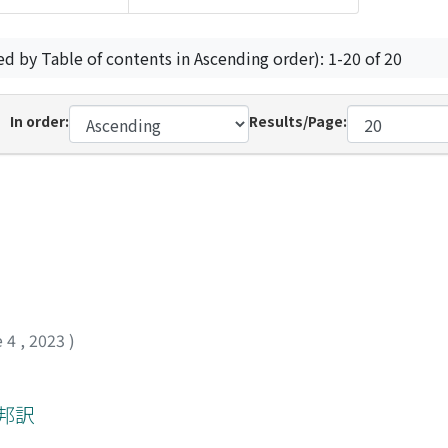
ed by Table of contents in Ascending order): 1-20 of 20
In order:
Results/Page:
e 4
,
2023
)
章邦訳