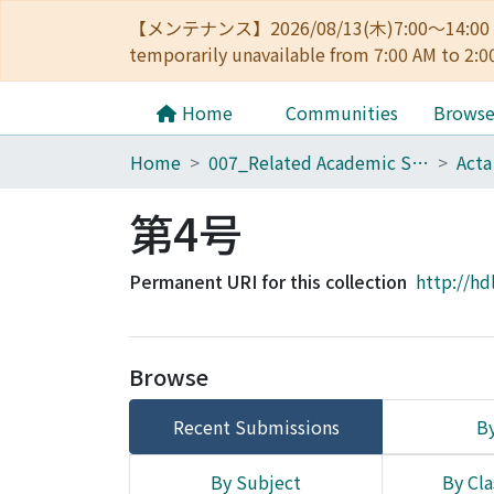
【メンテナンス】2026/08/13(木)7:00～14
temporarily unavailable from 7:00 AM to 2:0
Home
Communities
Brows
Home
007_Related Academic Societies
第4号
Permanent URI for this collection
http://hd
Browse
Recent Submissions
By
By Subject
By Cla