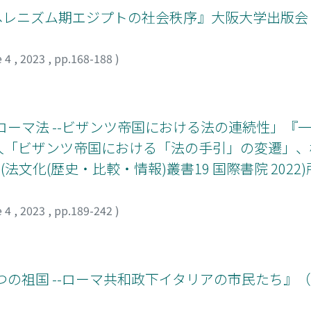
 ヘレニズム期エジプトの社会秩序』大阪大学出版会 2
e 4
,
2023
,
pp.168-188
)
ローマ法 --ビザンツ帝国における法の連続性」『一
01、渡辺理人「ビザンツ帝国における「法の手引」の変遷
化(歴史・比較・情報)叢書19 国際書院 2022)所収 
e 4
,
2023
,
pp.189-242
)
つの祖国 --ローマ共和政下イタリアの市民たち』