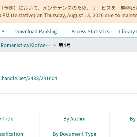
:00（予定）において、メンテナンスのため、サービスを一時停止いたします。 
0 PM (tentative) on Thursday, August 13, 2026 due to maint
e
Download Ranking
Access Statistics
Library
Acta Romanistica Kiotoensia
第4号
l.handle.net/2433/281604
 Title
By Author
By 
ssification
By Document Type