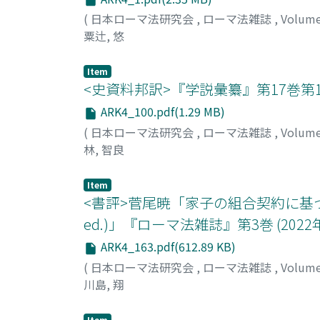
(
日本ローマ法研究会
,
ローマ法雑誌
,
Volum
粟辻, 悠
Item
<史資料邦訳>『学説彙纂』第17巻第
ARK4_100.pdf(1.29 MB)
(
日本ローマ法研究会
,
ローマ法雑誌
,
Volum
林, 智良
Item
<書評>菅尾暁「家子の組合契約に基づく債権の
ed.)」『ローマ法雑誌』第3巻 (2022年)
ARK4_163.pdf(612.89 KB)
(
日本ローマ法研究会
,
ローマ法雑誌
,
Volum
川島, 翔
Item