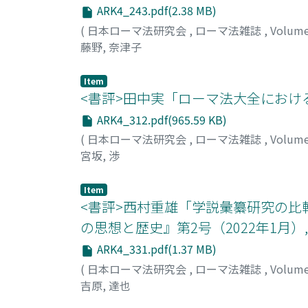
ARK4_243.pdf(2.38 MB)
(
日本ローマ法研究会
,
ローマ法雑誌
,
Volum
藤野, 奈津子
Item
<書評>田中実「ローマ法大全における盗訴権
ARK4_312.pdf(965.59 KB)
(
日本ローマ法研究会
,
ローマ法雑誌
,
Volum
宮坂, 渉
Item
<書評>西村重雄「学説彙纂研究の比
の思想と歴史』第2号（2022年1月）, 
ARK4_331.pdf(1.37 MB)
(
日本ローマ法研究会
,
ローマ法雑誌
,
Volum
吉原, 達也