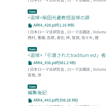
Item
<追悼>柴田光蔵教授追悼の辞
ARK4_428.pdf(1.16 MB)
(
日本ローマ法研究会
,
ローマ法雑誌
,
Volum
西村, 重雄
;
吉原, 達也
;
林, 智良
;
佐々木, 健
Item
<追悼>「引渡されたtraditum est」者の
ARK4_436.pdf(981.2 KB)
(
日本ローマ法研究会
,
ローマ法雑誌
,
Volum
宮坂, 渉
Item
編集後記
ARK4_443.pdf(398.28 KB)