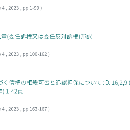
e 4
,
2023
,
pp.1-99
)
1章(委任訴権又は委任反対訴権)邦訳
e 4
,
2023
,
pp.100-162
)
相殺可否と追認担保について : D. 16,2,9 (Paul
 1-42頁
e 4
,
2023
,
pp.163-167
)