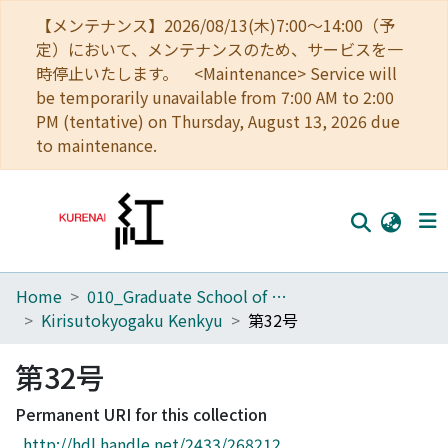
【メンテナンス】2026/08/13(木)7:00～14:00（予
定）において、メンテナンスのため、サービスを一
時停止いたします。 <Maintenance> Service will
be temporarily unavailable from 7:00 AM to 2:00
PM (tentative) on Thursday, August 13, 2026 due
to maintenance.
Home
010_Graduate School of Letters
Home
Kirisutokyogaku Kenkyu
第32号
Communities
第32号
Browse
Permanent URI for this collection
Download Ranking
http://hdl.handle.net/2433/268212