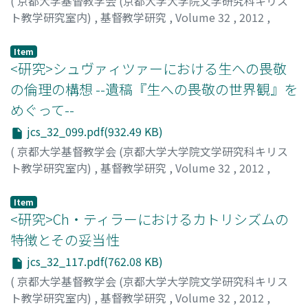
(
京都大学基督教学会 (京都大学大学院文学研究科キリス
ト教学研究室内)
,
基督教学研究
,
Volume 32
,
2012
,
pp.83-97
)
上原, 潔
;
UEHARA, Kiyoshi
;
ウエハラ, キヨシ
Item
<研究>シュヴァィツァーにおける生への畏敬
の倫理の構想 --遺稿『生への畏敬の世界観』を
めぐって--
jcs_32_099.pdf(932.49 KB)
(
京都大学基督教学会 (京都大学大学院文学研究科キリス
ト教学研究室内)
,
基督教学研究
,
Volume 32
,
2012
,
pp.99-115
)
岩井, 謙太郎
;
IWAI, Kentaro
;
イワイ, ケンタロウ
Item
<研究>Ch・ティラーにおけるカトリシズムの
特徴とその妥当性
jcs_32_117.pdf(762.08 KB)
(
京都大学基督教学会 (京都大学大学院文学研究科キリス
ト教学研究室内)
,
基督教学研究
,
Volume 32
,
2012
,