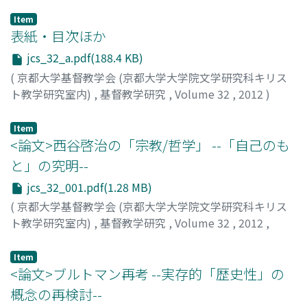
Item
表紙・目次ほか
jcs_32_a.pdf(188.4 KB)
(
京都大学基督教学会 (京都大学大学院文学研究科キリス
ト教学研究室内)
,
基督教学研究
,
Volume 32
,
2012
)
Item
<論文>西谷啓治の「宗教/哲学」 --「自己のも
と」の究明--
jcs_32_001.pdf(1.28 MB)
(
京都大学基督教学会 (京都大学大学院文学研究科キリス
ト教学研究室内)
,
基督教学研究
,
Volume 32
,
2012
,
pp.1-32
)
森, 哲郎
;
MORI, Tetsuro
;
モリ, テツロウ
Item
<論文>ブルトマン再考 --実存的「歴史性」の
概念の再検討--