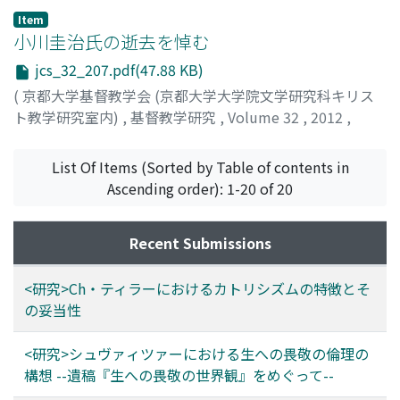
渡部, 和隆
;
WATANABE, Kazutaka
;
ワタナベ, カズタカ
Item
小川圭治氏の逝去を悼む
jcs_32_207.pdf(47.88 KB)
(
京都大学基督教学会 (京都大学大学院文学研究科キリス
ト教学研究室内)
,
基督教学研究
,
Volume 32
,
2012
,
pp.207-207
)
水垣, 渉
;
MIZUGAKI, Wataru
;
ミズガキ, ワタル
List Of Items (Sorted by Table of contents in
Ascending order): 1-20 of 20
Recent Submissions
<研究>Ch・ティラーにおけるカトリシズムの特徴とそ
の妥当性
<研究>シュヴァィツァーにおける生への畏敬の倫理の
構想 --遺稿『生への畏敬の世界観』をめぐって--