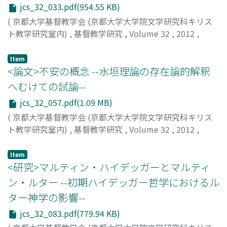
jcs_32_033.pdf(954.55 KB)
(
京都大学基督教学会 (京都大学大学院文学研究科キリス
ト教学研究室内)
,
基督教学研究
,
Volume 32
,
2012
,
pp.33-56
)
安酸, 敏眞
;
YASUKATA, Toshimasa
;
ヤスカタ, トシマサ
Item
<論文>不安の概念 --水垣理論の存在論的解釈
へむけての試論--
jcs_32_057.pdf(1.09 MB)
(
京都大学基督教学会 (京都大学大学院文学研究科キリス
ト教学研究室内)
,
基督教学研究
,
Volume 32
,
2012
,
pp.57-82
)
今井, 尚生
;
IMAI, Naoki
;
イマイ, ナオキ
Item
<研究>マルティン・ハイデッガーとマルティ
ン・ルター --初期ハイデッガー哲学におけるル
ター神学の影響--
jcs_32_083.pdf(779.94 KB)