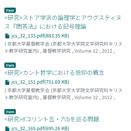
pp.117-131
)
鬼頭, 葉子
;
KITO, Yoko
;
キトウ, ヨウコ
Item
<研究>ストア学派の論理学とアウグスティヌ
ス『問答法』における記号理論
jcs_32_133.pdf(883.35 KB)
(
京都大学基督教学会 (京都大学大学院文学研究科キリス
ト教学研究室内)
,
基督教学研究
,
Volume 32
,
2012
,
pp.133-149
)
須藤, 英幸
;
SUDO, Hideyuki
;
スドウ, ヒデユキ
Item
<研究>カント哲学における信仰の概念
jcs_32_151.pdf(751.69 KB)
(
京都大学基督教学会 (京都大学大学院文学研究科キリス
ト教学研究室内)
,
基督教学研究
,
Volume 32
,
2012
,
pp.151-164
)
南, 翔一朗
;
MINAMI, Shoichiro
;
ミナミ, ショウイチロウ
Item
<研究>IIコリント五・六bを巡る問題
jcs_32_165.pdf(695.26 KB)