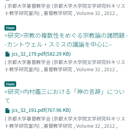
(
京都大学基督教学会 (京都大学大学院文学研究科キリス
ト教学研究室内)
,
基督教学研究
,
Volume 32
,
2012
,
pp.165-178
)
田代, 英樹
;
TASHIRO, Hideki
;
タシロ, ヒデキ
Item
<研究>宗教の複数性をめぐる宗教論の諸問題 -
-カントウェル・スミスの議論を中心に--
jcs_32_179.pdf(582.29 KB)
(
京都大学基督教学会 (京都大学大学院文学研究科キリス
ト教学研究室内)
,
基督教学研究
,
Volume 32
,
2012
,
pp.179-189
)
方, 俊植
;
BAHNG, Junsik
Item
<研究>内村鑑三における「神の言辞」につい
て
jcs_32_191.pdf(767.96 KB)
(
京都大学基督教学会 (京都大学大学院文学研究科キリス
ト教学研究室内)
,
基督教学研究
,
Volume 32
,
2012
,
pp.191-205
)