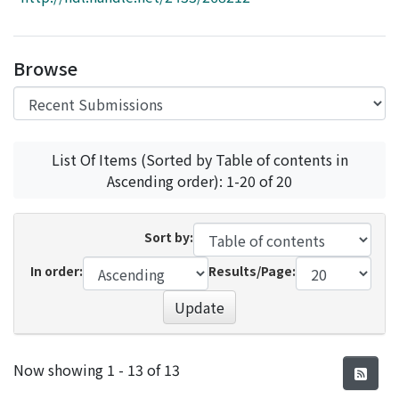
Access Statistics
Library Network
Browse
List Of Items (Sorted by Table of contents in
Ascending order): 1-20 of 20
Sort by:
In order:
Results/Page:
Update
Recent Submissions
Now showing
1 - 13 of 13