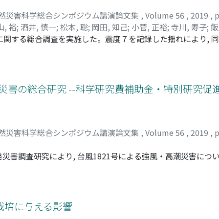
然災害科学総合シンポジウム講演論文集
,
Volume 56
,
2019
,
p
, 裕
;
酒井, 慎一
;
松本, 聡
;
岡田, 知己
;
小菅, 正裕
;
寺川, 寿子
;
飯
に関する総合調査を実施した。震度７を記録した揺れにより, 同
 正紀
;
渡部, 要一
;
菊地, 優
;
岡崎, 太一郎
;
白井, 和貴
;
西村, 裕一
;
 複合的な災害となった。震源の深さは約37kmで, 大すべり域
;
浅野, 公之
;
重藤, 迪子
;
卜部, 厚志
;
前田, 宜浩
;
石澤, 友浩
;
廣瀬,
したむかわ町市街では, 地盤構造による地震波の増幅が見られた
, 雅弘
;
渦岡, 良介
;
竹林, 洋史
;
木村, 誇
;
石丸, 聡
;
岡田, 成幸
;
内
物が素因となった。札幌市内の地盤液状化地帯では, 極めて軟弱
呂
;
田村, 圭子
;
中村, 洋光
;
戸松, 誠
;
50159547
;
80452324
;
40333
物倒壊による直接死が出なかったことに関係している可能性が
潮災害の総合研究 --科学研究費補助金・特別研究促
然災害科学総合シンポジウム講演論文集
,
Volume 56
,
2019
,
p
害調査研究により, 台風1821号による強風・高潮災害について
研究を行った。その結果, 強風や豪雨, 突風や落雷等に関する
共団体などの被害統計や風の観測記録。高潮による水位変化と高波
害のもたらした影響等を明らかにした。これにより, 被害発生に
 高潮発生要因と被害メカニズム, 災害対応状況等を明らかにし, 被
栽培に与える影響
課題についても検討した。本報は突発災害調査研究報告書をまとめ