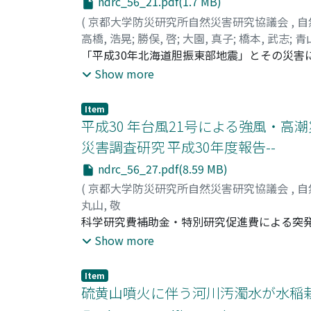
ndrc_56_21.pdf(1.7 MB)
(
京都大学防災研究所自然災害研究協議会
,
自
高橋, 浩晃
;
勝俣, 啓
;
大園, 真子
;
橋本, 武志
;
青山
上嶋, 誠
「平成30年北海道胆振東部地震」とその災害
;
柴田, 智郎
;
大津, 直
;
高井, 伸雄
;
飯場,
也
北海道全域同時停電(ブラックアウト)が発生し,
;
永井, 宏
;
宮森, 保紀
;
三宅, 弘恵
;
松島, 信一
Show more
田, 孝
25km付近であった。木造家屋の倒壊が多発
;
笠井, 美青
;
檜垣, 大助
;
風間, 基樹
;
千木良
植松, 武是
は, 近隣の活火山の噴火による降下火砕堆積
;
多々納, 裕一
;
梶谷, 義雄
;
能島, 暢
Item
された。地震発生が未明であったことが, 建
平成30 年台風21号による強風・高
トは, 社会経済活動に大きな影響を与えた。
災害調査研究 平成30年度報告--
ndrc_56_27.pdf(8.59 MB)
(
京都大学防災研究所自然災害研究協議会
,
自
丸山, 敬
科学研究費補助金・特別研究促進費による突発災
ケート調査, 数値解析等により総合的な調査・
Show more
人や建物, 構造物の被害実態。自治体, 公
実態。災害対応, 復旧・復興体制の実態，被
Item
因, 人や建物, 構造物への被害発生プロセス,
硫黄山噴火に伴う河川汚濁水が水稲
応, 復旧・復興体制の検証を行い, 今後の