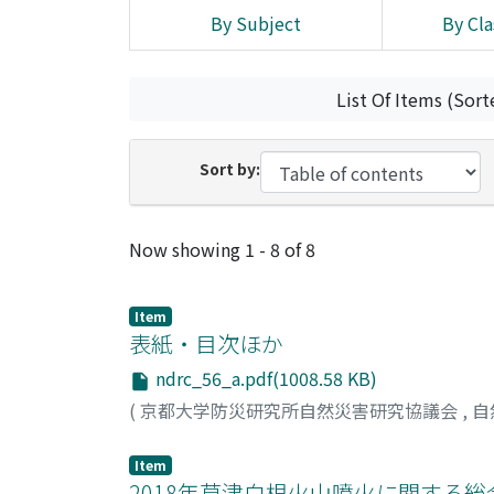
By Subject
By Cla
List Of Items (Sort
Sort by:
Recent Submissions
Now showing
1 - 8 of 8
Item
表紙・目次ほか
ndrc_56_a.pdf(1008.58 KB)
(
京都大学防災研究所自然災害研究協議会
,
自
Item
2018年草津白根火山噴火に関する総合