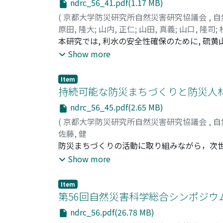
ndrc_56_41.pdf(1.17 MB)
(
京都大学防災研究所自然災害研究協議会
,
自
原田, 隆大
;
山内, 正仁
;
山田, 真義
;
山口, 隆司
;
本研究では, 利水の安全性確保のために, 硫
に希釈し, 汚濁水に含まれる成分が水稲栽培 に
Show more
乾 物重, 根乾物重, 穂数, 籾数, 実籾数, 
用すると苗の生育が急激に悪化すること, 河川 
Item
(試験 区7)の間には水稲の生育, 収量に顕著
持続可能な防災まちづくりと防災人
ndrc_56_45.pdf(2.65 MB)
(
京都大学防災研究所自然災害研究協議会
,
自
佐藤, 健
防災まちづくりの活動に取り組みながら，次世
いる。まちづくり活動の中に防災活動を位置づ
Show more
ティの事例 調査と分析を行い，持続可能な防
Item
第56回自然災害科学総合シンポジウム
ndrc_56.pdf(26.78 MB)