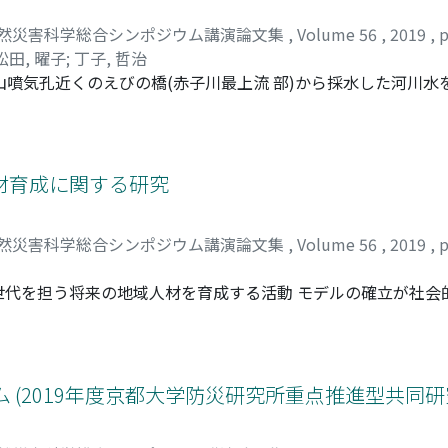
然災害科学総合シンポジウム講演論文集
,
Volume 56
,
2019
,
p
松田, 曜子
;
丁子, 哲治
黄山噴気孔近くのえびの橋(赤子川最上流 部)から採水した河川水
与える影響についてポット試験を実施し, 検討した。ポット試験で
玄米収量を調査した。その結果, pHが低く, EC, SS濃度が高い河川
水を水道水で10倍希釈した試験区2と100倍-10万倍希釈(試験
な差が見られた。
材育成に関する研究
然災害科学総合シンポジウム講演論文集
,
Volume 56
,
2019
,
p
代を担う将来の地域人材を育成する活動 モデルの確立が社会
け， 多様な人材の参画と次世代を担う人材の育成に取り組ん
災活動のロールモデルについて探究を行った。
 (2019年度京都大学防災研究所重点推進型共同研