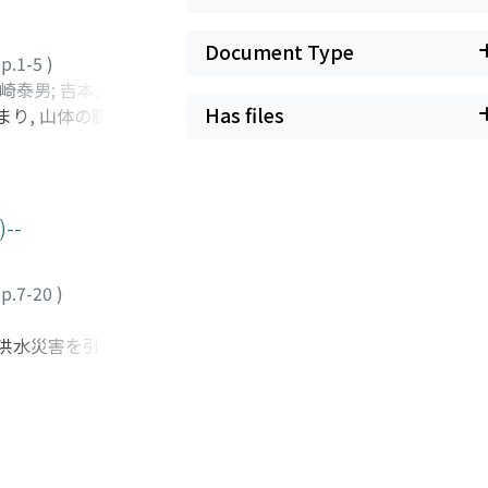
Document Type
p.1-5
)
崎泰男
;
吉本, 充宏
;
Has files
まり, 山体の膨張を
70240819
;
のなかった本白根山鏡
火を受けて2018年
に先立って前兆的な現
ありモニタリング研
--
, 2018年4月,
p.7-20
)
な洪水災害を引き起こ
解明, 6.都市開発
果について、その一