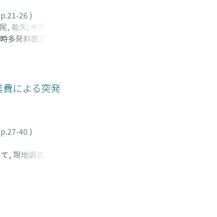
p.21-26
)
尾, 能久
;
中尾, 茂
;
時多発斜面災害と,
石川, 達也
;
高瀬, 裕
はそれより浅い20-
 亘
;
小山内, 信智
;
山
。同時多発斜面崩壊
田, 賢悦
;
有村, 幹治
;
な谷埋盛土層が確認
306
ある。ブラックアウ
進費による突発
p.27-40
)
, 現地調査, アン
観測・解析データ。
の越波による被害の
関連する気象学的要
害低減策, 災害対
たものである。