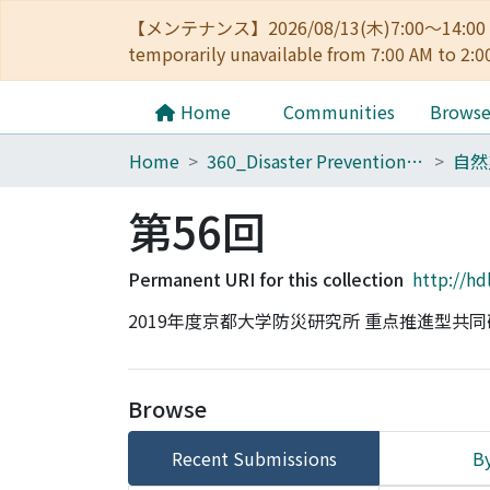
【メンテナンス】2026/08/13(木)7:00～14
temporarily unavailable from 7:00 AM to 2:0
Home
Communities
Brows
Home
360_Disaster Prevention Research Institute
第56回
Permanent URI for this collection
http://hd
2019年度京都大学防災研究所 重点推進型共
Browse
Recent Submissions
By