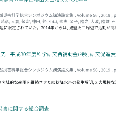
然災害科学総合シンポジウム講演論文集
,
Volume 56
,
2019
,
p
 暁彦
;
大倉, 敬宏
;
神田, 径
;
小山, 崇夫
;
金子, 隆之
;
大湊, 隆雄
;
石
辺に限定されていた。2014年からは, 湯釜火口周辺で活動が高
片岡, 香子
;
松元, 高峰
;
上石, 勲
;
山口, 悟
;
伊藤, 陽一
;
常松, 佳恵
;
観測され, 2年後には活動が終息した。一方で, 1500年間活動
的活動を伴わない水蒸気噴火が発生し, 人的な被害が生じた。この噴
電磁気学・地球化学・地質学に渡る科研費研究が実施された。噴火
なされた。また水蒸気噴火後にマグマ噴火への移行の可能性も
 --平成30年度科学研究費補助金(特別研究促進費)
火口の再活動の兆しは見当たらない。一方, 草津白根山湯釜火口付近は
動が発生し, 再び活動的になってきている。
然災害科学総合シンポジウム講演論文集
,
Volume 56
,
2019
,
p
たり広域的な豪雨を継続させた線状降水帯の発生解明, 2.大規模
おけるメカニズムの解明, 4.防災情報の住民への伝達と避難の実態
組織を構成し, 研究調査を実施した。ここに, 得られた研究成
災害に関する総合調査