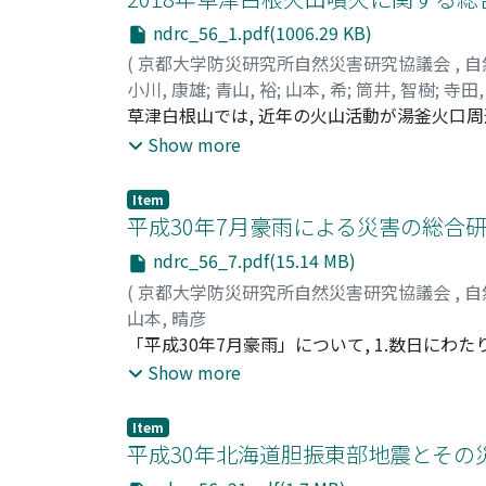
ndrc_56_1.pdf(1006.29 KB)
(
京都大学防災研究所自然災害研究協議会
,
自
小川, 康雄
;
青山, 裕
;
山本, 希
;
筒井, 智樹
;
寺田,
石峯, 康浩
草津白根山では, 近年の火山活動が湯釜火口周
;
野上, 健治
;
森, 俊哉
;
木川田, 喜一
;
40233077
伴う地震活動, 熱活動, 火山ガス成分の変化が
Show more
池北火口で, 2018年1月23日に顕著な前駆
度, 2019年度に, 地震学・測地学・地球
Item
象の有無について, それぞれの分野で検討が
平成30年7月豪雨による災害の総合研究
究を継続したが, 現状では, 本白根火山鏡池北
ndrc_56_7.pdf(15.14 MB)
同9月, 2019年5月に傾斜変動を伴う地震活
(
京都大学防災研究所自然災害研究協議会
,
自
山本, 晴彦
「平成30年7月豪雨」について, 1.数日にわ
したメカニズムの解明, 3.多発した土砂災害に
Show more
の歴史と災害リスクの変遷に焦点を絞り, 研究
部を報告する。
Item
平成30年北海道胆振東部地震とその