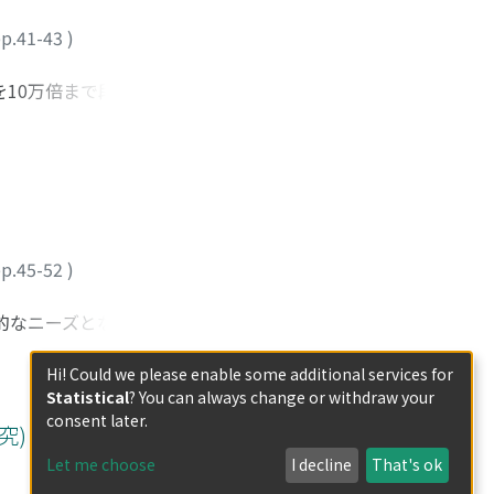
p.41-43
)
を10万倍まで段階的
は, 根長, 地上部
水原水を水稲栽培に利
区3〜6)及び対照区
p.45-52
)
的なニーズとなって
でいる地域コミュニ
Hi! Could we please enable some additional services for
Statistical
? You can always change or withdraw your
consent later.
究) 講演論文集
Let me choose
I decline
That's ok