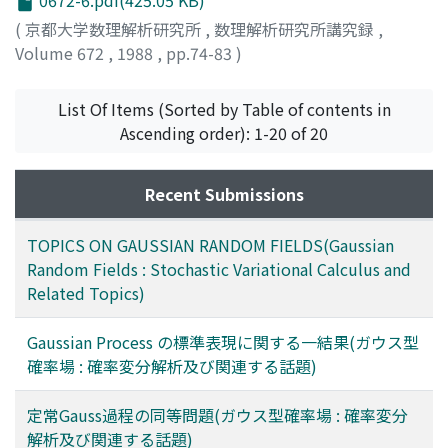
(
京都大学数理解析研究所
,
数理解析研究所講究録
,
Volume 672
,
1988
,
pp.74-83
)
櫃田, 倍之
;
Hitsuda, Masuyuki
;
ヒツダ, マスユキ
List Of Items (Sorted by Table of contents in
Ascending order): 1-20 of 20
Recent Submissions
TOPICS ON GAUSSIAN RANDOM FIELDS(Gaussian
Random Fields : Stochastic Variational Calculus and
Related Topics)
Gaussian Process の標準表現に関する一結果(ガウス型
確率場 : 確率変分解析及び関連する話題)
定常Gauss過程の同等問題(ガウス型確率場 : 確率変分
解析及び関連する話題)