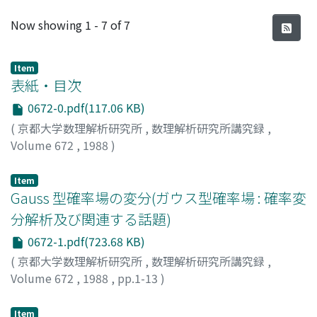
Recent Submissions
Now showing
1 - 7 of 7
Item
表紙・目次
0672-0.pdf(117.06 KB)
(
京都大学数理解析研究所
,
数理解析研究所講究録
,
Volume 672
,
1988
)
Item
Gauss 型確率場の変分(ガウス型確率場 : 確率変
分解析及び関連する話題)
0672-1.pdf(723.68 KB)
(
京都大学数理解析研究所
,
数理解析研究所講究録
,
Volume 672
,
1988
,
pp.1-13
)
飛田, 武幸
;
HIDA, Takeyuki
;
ヒダ, タケユキ
Item