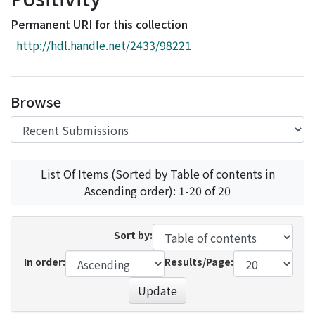
Access Statistics
Permanent URI for this collection
Library Network
http://hdl.handle.net/2433/98221
Browse
List Of Items (Sorted by Table of contents in
Ascending order): 1-20 of 20
Sort by:
In order:
Results/Page:
Update