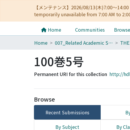
【メンテナンス】2026/08/13(木)7:00～14
temporarily unavailable from 7:00 AM to 2:0
Home
Communities
Brows
Home
007_Related Academic Societies
100巻5号
Permanent URI for this collection
http://hd
Browse
Recent Submissions
By
By Subject
By Cla