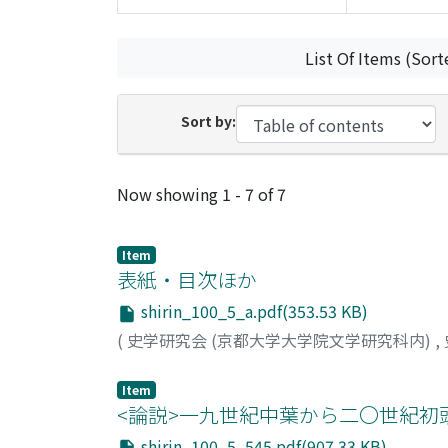
List Of Items (Sort
Sort by:
Recent Submissions
Now showing
1 - 7 of 7
Item
表紙・目次ほか
shirin_100_5_a.pdf(353.53 KB)
(
史学研究会 (京都大学大学院文学研究科内)
,
Item
<論説>一九世紀中葉から二〇世紀
shirin_100_5_545.pdf(907.33 KB)