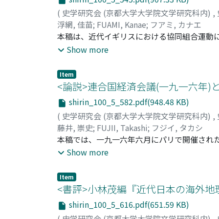
(
史学研究会 (京都大学大学院文学研究科内)
,
浮網, 佳苗
;
FUAMI, Kanae
;
フアミ, カナエ
本稿は、近代イギリスにおける協同組合運動
究をさらに発展させ、運動が拡大した背景を
Show more
期を対象に、「自助」「民主主義」「資本主
運動に関わった様々な立場の人々によってど
Item
与され、各人の目的のために様々な使い方を
<論説>連合国経済会議(一九一六年)
まとまりを強固にする役割を果たしたことが
shirin_100_5_582.pdf(948.48 KB)
多様な人々を惹きつけ結びつけることができ
(
史学研究会 (京都大学大学院文学研究科内)
,
藤井, 崇史
;
FUJII, Takashi
;
フジイ, タカシ
本稿では、一九一六年六月にパリで開催され
易統制の動きに対する認識と対応の一端を明
Show more
るとの見通しのもと、当初通商面における連
た寺内内閣は、対連合国関係と産業機構の強
Item
た。さらに日本代表として会議に参加した阪
<書評>小林茂編『近代日本の海外地
層の連合国支援と産業関係機関の再編を主張
shirin_100_5_616.pdf(651.59 KB)
なるにつれ、彼の構想と同様の政策が実際に
(
史学研究会 (京都大学大学院文学研究科内)
,