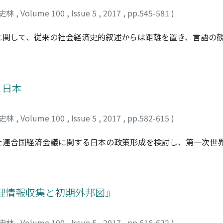
史林
,
Volume 100
,
Issue 5
,
2017
,
pp.545-581
)
に関して、従来の社会経済史的叙述からは距離を置き、言語の
明らかにした。運動が急速に拡大した一九世紀後半から第一次
義」「社会主義」という四つの言語が、運動においてどのよう
のように用いられたのかを分析した。その結果、これらの言語
され彼らのアイデンティティ構築に寄与したが、同時に、共通
と日本
明らかになった。協同組合運動は、時代の流行の言語をうまく
たため、ヴィクトリア時代を代表する一大潮流となりえたので
史林
,
Volume 100
,
Issue 5
,
2017
,
pp.582-615
)
た連合国経済会議に関する日本の政策形成を検討し、第一次世
らかにする。会議の開催通知を受けた大隈内閣は、会議のもつ
合国への協力を最小限に留めようとした。これに対して、会議
化を重視する観点から、速やかな決議承認と関連法案・機構の
谷芳郎らは、世界経済のブロック化は不可避であるとの切迫し
理情報収集と初期外邦図』
し始めた。そしてその後、日本国内でも自由貿易への危機意識
検討されることになるのであった。
史林
,
Volume 100
,
Issue 5
,
2017
,
pp.616-622
)