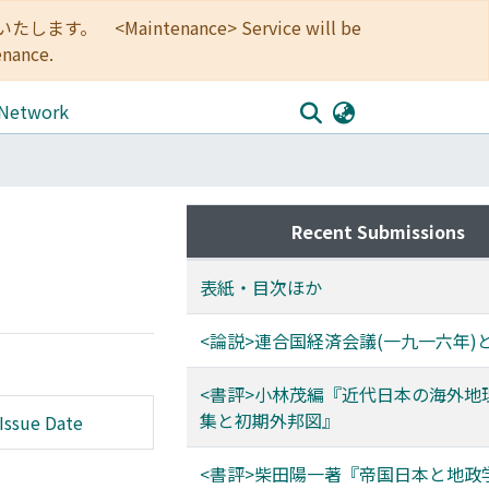
<Maintenance> Service will be
enance.
 Network
Recent Submissions
表紙・目次ほか
<論説>連合国経済会議(一九一六年)
<書評>小林茂編『近代日本の海外地
集と初期外邦図』
Issue Date
<書評>柴田陽一著『帝国日本と地政学 