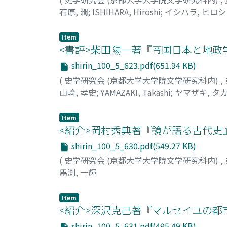
石原, 潤
;
ISHIHARA, Hiroshi
;
イシハラ, ヒロシ
Item
<書評>柴田陽一著『帝国日本と地政
shirin_100_5_623.pdf(651.94 KB)
(
史学研究会 (京都大学大学院文学研究科内)
,
山﨑, 孝史
;
YAMAZAKI, Takashi
;
ヤマザキ, タ
Item
<紹介>岡村秀典著『鏡が語る古代史
shirin_100_5_630.pdf(549.27 KB)
(
史学研究会 (京都大学大学院文学研究科内)
,
馬渕, 一輝
Item
<紹介>深沢克己著『マルセイユの都市
shirin_100_5_631.pdf(495.49 KB)