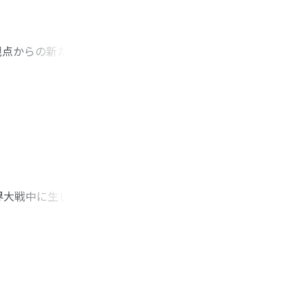
観点からの新たな研
世界大戦前までの時
に広まったか、また
は、多様な意味を付
の言語として運動の
取り込んだことで、
ある。
界大戦中に生じた貿
拘束力は限定的であ
の事後処理にあたっ
整備を推進していっ
た危機感のもと、一
が共有されるように