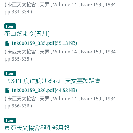
(
東亞天文協會
,
天界
,
Volume 14
,
Issue 159
,
1934
,
pp.334-334
)
野尻, 抱影
;
Nojiri, Hoei
;
ノジリ, ホウエイ
Item
花山だより(五月)
tnk000159_335.pdf(55.13 KB)
(
東亞天文協會
,
天界
,
Volume 14
,
Issue 159
,
1934
,
pp.335-335
)
星見山人
;
Hoshimisanjin
;
ホシミサンジン
Item
1934年度に於ける花山天文臺談話會
tnk000159_336.pdf(44.53 KB)
(
東亞天文協會
,
天界
,
Volume 14
,
Issue 159
,
1934
,
pp.336-336
)
Item
東亞天文協會觀測部月報