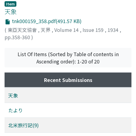
Item
天象
tnk000159_358.pdf(491.57 KB)
(
東亞天文協會
,
天界
,
Volume 14
,
Issue 159
,
1934
,
pp.358-360
)
List Of Items (Sorted by Table of contents in
Ascending order): 1-20 of 20
Recent Submissions
天象
たより
北米旅行記(9)