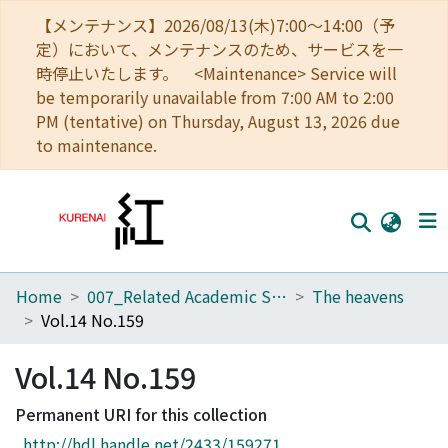
【メンテナンス】2026/08/13(木)7:00～14:00（予
定）において、メンテナンスのため、サービスを一
時停止いたします。 <Maintenance> Service will
be temporarily unavailable from 7:00 AM to 2:00
PM (tentative) on Thursday, August 13, 2026 due
to maintenance.
Home
007_Related Academic Societies
The heavens
Home
Vol.14 No.159
Communities
Vol.14 No.159
Browse
Permanent URI for this collection
Download Ranking
http://hdl.handle.net/2433/159271