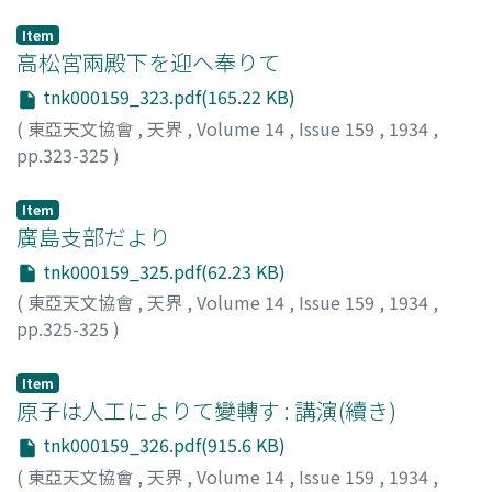
Item
高松宮兩殿下を迎へ奉りて
tnk000159_323.pdf(165.22 KB)
(
東亞天文協會
,
天界
,
Volume 14
,
Issue 159
,
1934
,
pp.323-325
)
水野, 千里
;
Mizuno, Chisato
;
ミズノ, チサト
Item
廣島支部だより
tnk000159_325.pdf(62.23 KB)
(
東亞天文協會
,
天界
,
Volume 14
,
Issue 159
,
1934
,
pp.325-325
)
Item
原子は人工によりて變轉す : 講演(續き)
tnk000159_326.pdf(915.6 KB)
(
東亞天文協會
,
天界
,
Volume 14
,
Issue 159
,
1934
,