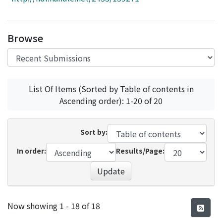
Access Statistics
Library Network
Browse
List Of Items (Sorted by Table of contents in
Ascending order): 1-20 of 20
Sort by:
In order:
Results/Page:
Update
Recent Submissions
Now showing
1 - 18 of 18