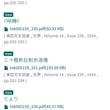
pp.326-330
)
荒勝, 文策
;
Arakatsu, Bunsaku
;
アラカツ, ブンサク
Item
!!移轉!!
tnk000159_330.pdf(50.93 KB)
(
東亞天文協會
,
天界
,
Volume 14
,
Issue 159
,
1934
,
pp.330-330
)
Item
三十糎新反射赤道儀
tnk000159_331.pdf(193.09 KB)
(
東亞天文協會
,
天界
,
Volume 14
,
Issue 159
,
1934
,
pp.331-334
)
木邊, 成麿
;
Kibe, Shigemaro
;
キベ, シゲマロ
Item
たより
tnk000159_334.pdf(45.57 KB)