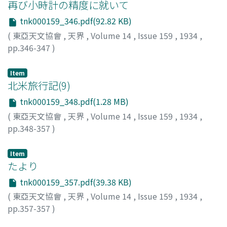
再び小時計の精度に就いて
tnk000159_346.pdf(92.82 KB)
(
東亞天文協會
,
天界
,
Volume 14
,
Issue 159
,
1934
,
pp.346-347
)
押田, 勇雄
;
Oshida, Isao
;
オシダ, イサオ
Item
北米旅行記(9)
tnk000159_348.pdf(1.28 MB)
(
東亞天文協會
,
天界
,
Volume 14
,
Issue 159
,
1934
,
pp.348-357
)
山本, 一淸
;
Yamamoto, Issei
;
ヤマモト, イッセイ
Item
たより
tnk000159_357.pdf(39.38 KB)
(
東亞天文協會
,
天界
,
Volume 14
,
Issue 159
,
1934
,
pp.357-357
)
萑部