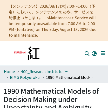
【メンテナンス】2026/08/13(木)7:00～14:00（予
定）において、メンテナンスのため、サービスを一
時停止いたします。 <Maintenance> Service will
be temporarily unavailable from 7:00 AM to 2:00
PM (tentative) on Thursday, August 13, 2026 due
to maintenance.
Home
400_Research Institute for Mathematical Sciences
Home
RIMS Kokyuroku
1990 Mathematical Models of Decision Making under Uncertainty and Ambiguity and Related Topics
Communities
1990 Mathematical Models of
Browse
Decision Making under
Download Ranking
Uncertainty and Ambiguity