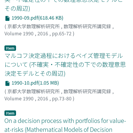
その周辺)
1990-09.pdf(618.46 KB)
(
京都大学数理解析研究所
,
数理解析研究所講究録
,
Volume 1990
,
2016
,
pp.65-72
)
岩本, 誠一
;
木村, 寛
;
Iwamoto, Seiichi
;
Kimura, Yutaka
;
イワモト, セイイチ
;
キムラ, ユタカ
Item
マルコフ決定過程におけるベイズ管理モデル
について (不確実・不確定性の下での数理意思
決定モデルとその周辺)
1990-10.pdf(1.05 MB)
(
京都大学数理解析研究所
,
数理解析研究所講究録
,
Volume 1990
,
2016
,
pp.73-80
)
堀口, 正之
;
Horiguchi, Masayuki
;
ホリグチ, マサユキ
Item
On a decision process with portfolios for value-
at-risks (Mathematical Models of Decision