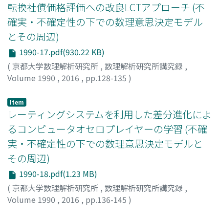
転換社債価格評価への改良LCTアプローチ (不
確実・不確定性の下での数理意思決定モデル
とその周辺)
1990-17.pdf(930.22 KB)
(
京都大学数理解析研究所
,
数理解析研究所講究録
,
Volume 1990
,
2016
,
pp.128-135
)
木村, 俊一
;
米盛, 逸人
;
Kimura, Toshikazu
;
Yonemori,
Hayato
;
キムラ, トシカズ
;
ヨネモリ, ハヤト
Item
レーティングシステムを利用した差分進化によ
るコンピュータオセロプレイヤーの学習 (不確
実・不確定性の下での数理意思決定モデルと
その周辺)
1990-18.pdf(1.23 MB)
(
京都大学数理解析研究所
,
数理解析研究所講究録
,
Volume 1990
,
2016
,
pp.136-145
)
阪井, 節子
;
高濱, 徹行
;
Sakai, Setsuko
;
Takahama,