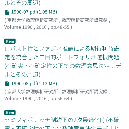
ルとその周辺)
1990-07.pdf(1.05 MB)
(
京都大学数理解析研究所
,
数理解析研究所講究録
,
Volume 1990
,
2016
,
pp.48-55
)
桝屋, 聡
;
Masuya, Satoshi
;
マスヤ, サトシ
Item
ロバスト性とファジィ推論による期待利益設
定を統合した二目的ポートフォリオ選択問題
(不確実・不確定性の下での数理意思決定モデ
ルとその周辺)
1990-08.pdf(1.12 MB)
(
京都大学数理解析研究所
,
数理解析研究所講究録
,
Volume 1990
,
2016
,
pp.56-64
)
蓮池, 隆
;
Hasuike, Takashi
;
ハスイケ, タカシ
Item
セミフィボナッチ制約下の2次最適化(I) (不確
実・不確定性の下での数理意思決定モデルと