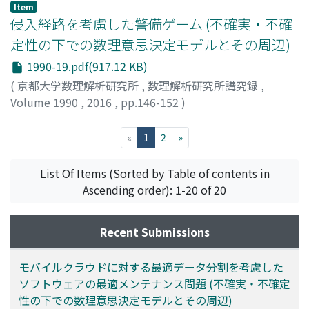
Tetsuyuki
;
サカイ, セツコ
;
タカハマ, テツユキ
Item
侵入経路を考慮した警備ゲーム (不確実・不確
定性の下での数理意思決定モデルとその周辺)
1990-19.pdf(917.12 KB)
(
京都大学数理解析研究所
,
数理解析研究所講究録
,
Volume 1990
,
2016
,
pp.146-152
)
宝崎, 隆祐
;
酒井, 吟次郎
;
Hohzaki, Ryusuke
;
Sakai,
Ginjiro
;
ホウザキ, リュウスケ
;
サカイ, ギンジロウ
(current)
«
1
2
»
List Of Items (Sorted by Table of contents in
Ascending order): 1-20 of 20
Recent Submissions
モバイルクラウドに対する最適データ分割を考慮した
ソフトウェアの最適メンテナンス問題 (不確実・不確定
性の下での数理意思決定モデルとその周辺)