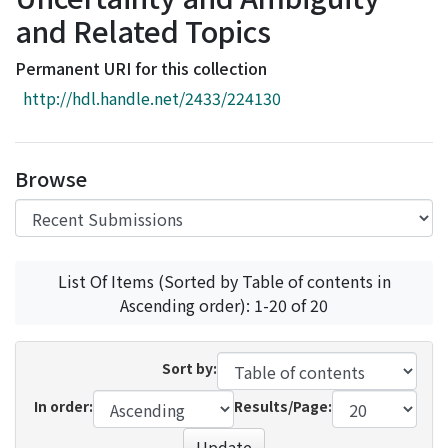
Access Statistics
and Related Topics
Library Network
Permanent URI for this collection
http://hdl.handle.net/2433/224130
Browse
List Of Items (Sorted by Table of contents in
Ascending order): 1-20 of 20
Sort by:
In order:
Results/Page:
Update