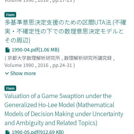
印南, 成章
;
乾口, 雅弘
;
Innan, Shigeaki
;
Inuiguchi,
Masahiro
;
インナン, シゲアキ
;
イヌイグチ, マサヒロ
Item
多基準意思決定支援のための区間UTA法 (不確
実・不確定性の下での数理意思決定モデルと
その周辺)
1990-04.pdf(1.06 MB)
(
京都大学数理解析研究所
,
数理解析研究所講究録
,
Volume 1990
,
2016
,
pp.24-31
)
乾口, 雅弘
;
奥村, 朗
;
スヴォヴィンスキー, ローマン
;
グレ
Show more
コ, サルバトーレ
;
Inuiguchi, Masahiro
;
Okumura, Akira
;
Slowinski, Roman
;
Greco, Salvatore
;
イヌイグチ, マサヒ
Item
ロ
;
オクムラ, アキラ
Valuation of a Game Swaption under the
Generalized Ho-Lee Model (Mathematical
Models of Decision Making under Uncertainty
and Ambiguity and Related Topics)
1990-05.pdf(912.69 KB)