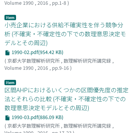
Volume 1990
,
2016
,
pp.1-8
)
是枝, 友樹
;
北條, 仁志
;
Koreeda, Tomoki
;
Hohjo, Hitoshi
;
コレエダ, トモキ
;
ホウジョウ, ヒトシ
Item
小売企業における供給不確実性を伴う競争分
析 (不確実・不確定性の下での数理意思決定モ
デルとその周辺)
1990-02.pdf(954.42 KB)
(
京都大学数理解析研究所
,
数理解析研究所講究録
,
Volume 1990
,
2016
,
pp.9-16
)
岡田, 拓也
;
北條, 仁志
;
Okada, Takuya
;
Hohjo, Hitoshi
;
オ
カダ, タクヤ
;
ホウジョウ, ヒトシ
Item
区間AHPにおけるいくつかの区間優先度の推定
法とそれらの比較 (不確実・不確定性の下での
数理意思決定モデルとその周辺)
1990-03.pdf(886.09 KB)
(
京都大学数理解析研究所
,
数理解析研究所講究録
,
Volume 1990
,
2016
,
pp.17-23
)