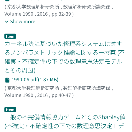
(
京都大学数理解析研究所
,
数理解析研究所講究録
,
Volume 1990
,
2016
,
pp.32-39
)
蛯名, 安希
;
落合, 夏海
;
大西, 匡光
;
Ebina, Aki
;
Ochiai,
Show more
Natsumi
;
Ohnishi, Masamitsu
;
エビナ, アキ
;
オチアイ, ナ
ツミ
;
オオニシ, マサミツ
Item
カーネル法に基づいた修理系システムに対す
るノンパラメトリック推論に関する一考察 (不
確実・不確定性の下での数理意思決定モデル
とその周辺)
1990-06.pdf(1.87 MB)
(
京都大学数理解析研究所
,
数理解析研究所講究録
,
Volume 1990
,
2016
,
pp.40-47
)
齋藤, 靖洋
;
土肥, 正
;
Saito, Yasuhiro
;
Dohi, Tadashi
;
サイ
トウ, ヤスヒロ
;
ドヒ, タダシ
Item
一般の不完備情報協力ゲームとそのShapley値
(不確実・不確定性の下での数理意思決定モデ