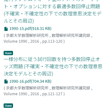
ト・オプションに対する最適多数回停止問題
(不確実・不確定性の下での数理意思決定モデ
ルとその周辺)
1990-15.pdf(918.31 KB)
(
京都大学数理解析研究所
,
数理解析研究所講究録
,
Volume 1990
,
2016
,
pp.113-120
)
大石, 潤
;
穴太, 克則
;
Oishi, Jun
;
Ano, Katsunori
;
オオイシ,
ジュン
;
アノウ, カツノリ
Item
一様分布に従う試行回数を持つ多数回停止オ
ッズ問題 (不確実・不確定性の下での数理意思
決定モデルとその周辺)
1990-16.pdf(704.34 KB)
(
京都大学数理解析研究所
,
数理解析研究所講究録
,
Volume 1990
,
2016
,
pp.121-127
)
來島, 愛子
;
穴太, 克則
;
Kurushima, Aiko
;
Ano, Katsunori
;
クルシマ, アイコ
;
アノウ, カツノリ
Item