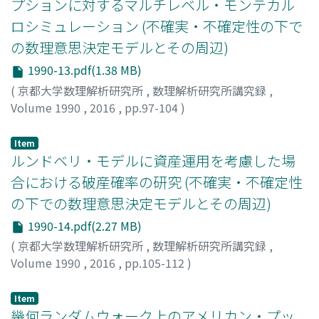
プションに対するマルチレベル・モンテカル
ロシミュレーション (不確実・不確定性の下で
の数理意思決定モデルとその周辺)
1990-13.pdf(1.38 MB)
(
京都大学数理解析研究所
,
数理解析研究所講究録
,
Volume 1990
,
2016
,
pp.97-104
)
住本, 賢吾
;
穴太, 克則
;
Sumimoto, Kengo
;
Ano,
Katsunori
;
スミモト, ケンゴ
;
アノウ, カツノリ
Item
ルンドベリ・モデルに資産運用を考慮した場
合における破産確率の研究 (不確実・不確定性
の下での数理意思決定モデルとその周辺)
1990-14.pdf(2.27 MB)
(
京都大学数理解析研究所
,
数理解析研究所講究録
,
Volume 1990
,
2016
,
pp.105-112
)
大内, 康裕
;
穴太, 克則
;
Ouchi, Yasuhiro
;
Ano, Katsunori
;
オオウチ, ヤスヒロ
;
アノウ, カツノリ
Item
幾何ランダムウォーク上のアメリカン・プッ