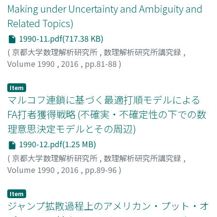
Making under Uncertainty and Ambiguity and
Related Topics)
1990-11.pdf(717.38 KB)
(
京都大学数理解析研究所
,
数理解析研究所講究録
,
Volume 1990
,
2016
,
pp.81-88
)
吉田, 祐治
;
Yoshida, Yuji
;
ヨシダ, ユウジ
Item
マルコフ連鎖に基づく最適打順モデルによる
FA打者獲得戦略 (不確実・不確定性の下での数
理意思決定モデルとその周辺)
1990-12.pdf(1.25 MB)
(
京都大学数理解析研究所
,
数理解析研究所講究録
,
Volume 1990
,
2016
,
pp.89-96
)
高野, 健大
;
穴太, 克則
;
Takano, Takehiro
;
Ano, Katsunori
;
タカノ, タケヒロ
;
アノウ, カツノリ
Item
ジャンプ拡散過程上のアメリカン・プット・オ