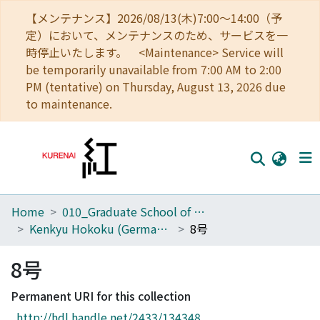
【メンテナンス】2026/08/13(木)7:00～14:00（予
定）において、メンテナンスのため、サービスを一
時停止いたします。 <Maintenance> Service will
be temporarily unavailable from 7:00 AM to 2:00
PM (tentative) on Thursday, August 13, 2026 due
to maintenance.
Home
010_Graduate School of Letters
Home
Kenkyu Hokoku (Germanistisches Seminar, Universitat Kyoto)
8号
Communities
8号
Browse
Permanent URI for this collection
Download Ranking
http://hdl.handle.net/2433/134348