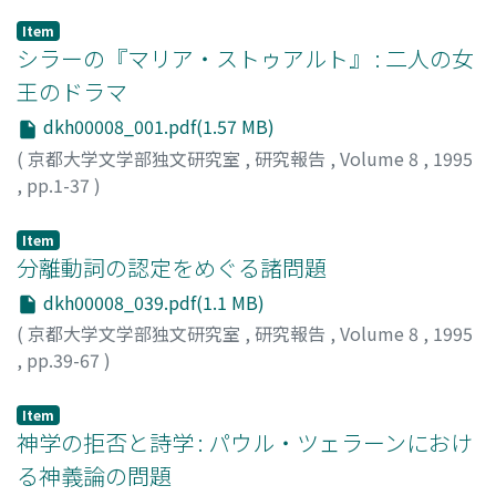
Item
シラーの『マリア・ストゥアルト』 : 二人の女
王のドラマ
dkh00008_001.pdf(1.57 MB)
(
京都大学文学部独文研究室
,
研究報告
,
Volume 8
,
1995
,
pp.1-37
)
濱中, 春
;
Hamanaka, Haru
;
ハマナカ, ハル
Item
分離動詞の認定をめぐる諸問題
dkh00008_039.pdf(1.1 MB)
(
京都大学文学部独文研究室
,
研究報告
,
Volume 8
,
1995
,
pp.39-67
)
中村, 直子
;
Nakamura, Naoko
;
ナカムラ, ナオコ
Item
神学の拒否と詩学 : パウル・ツェラーンにおけ
る神義論の問題