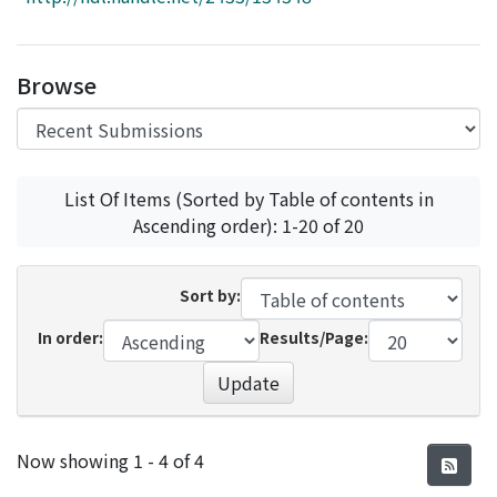
Access Statistics
Library Network
Browse
List Of Items (Sorted by Table of contents in
Ascending order): 1-20 of 20
Sort by:
In order:
Results/Page:
Update
Recent Submissions
Now showing
1 - 4 of 4