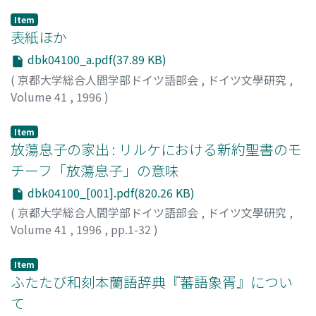
Item
表紙ほか
dbk04100_a.pdf(37.89 KB)
(
京都大学総合人間学部ドイツ語部会
,
ドイツ文學研究
,
Volume 41
,
1996
)
Item
放蕩息子の家出 : リルケにおける新約聖書のモ
チーフ「放蕩息子」の意味
dbk04100_[001].pdf(820.26 KB)
(
京都大学総合人間学部ドイツ語部会
,
ドイツ文學研究
,
Volume 41
,
1996
,
pp.1-32
)
稲田, 伊久穂
;
Inada, Ikuho
Item
ふたたび和刻本蘭語辞典『蕃語象胥』につい
て