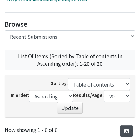
Access Statistics
Library Network
Browse
List Of Items (Sorted by Table of contents in
Ascending order): 1-20 of 20
Sort by:
In order:
Results/Page:
Update
Recent Submissions
Now showing
1 - 6 of 6