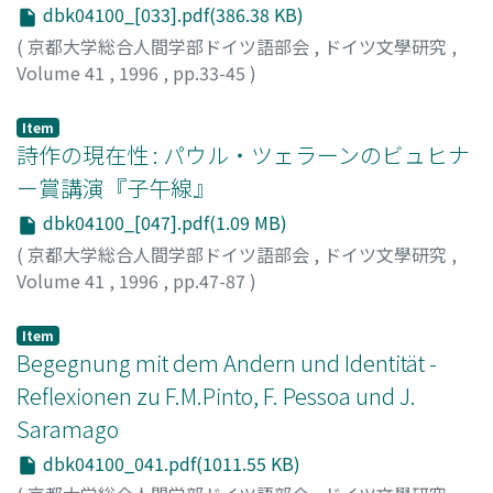
dbk04100_[033].pdf(386.38 KB)
(
京都大学総合人間学部ドイツ語部会
,
ドイツ文學研究
,
Volume 41
,
1996
,
pp.33-45
)
石川, 光庸
;
Ishikawa, Mitsunobu
Item
詩作の現在性 : パウル・ツェラーンのビュヒナ
ー賞講演『子午線』
dbk04100_[047].pdf(1.09 MB)
(
京都大学総合人間学部ドイツ語部会
,
ドイツ文學研究
,
Volume 41
,
1996
,
pp.47-87
)
四日谷, 敬子
;
Shikaya, Takako
Item
Begegnung mit dem Andern und Identität -
Reflexionen zu F.M.Pinto, F. Pessoa und J.
Saramago
dbk04100_041.pdf(1011.55 KB)