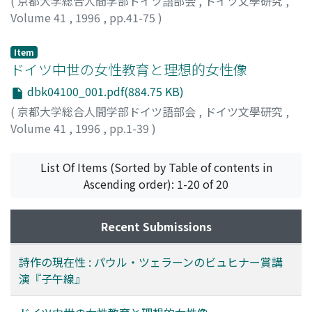
(
京都大学総合人間学部ドイツ語部会
,
ドイツ文學研究
,
Volume 41
,
1996
,
pp.41-75
)
Jorißen, Engelbert
Item
ドイツ中世の女性教育と理想的女性像
dbk04100_001.pdf(884.75 KB)
(
京都大学総合人間学部ドイツ語部会
,
ドイツ文學研究
,
Volume 41
,
1996
,
pp.1-39
)
尾野, 照治
;
Ono, Shoji
List Of Items (Sorted by Table of contents in
Ascending order): 1-20 of 20
Recent Submissions
詩作の現在性 : パウル・ツェラーンのビュヒナー賞講
演『子午線』