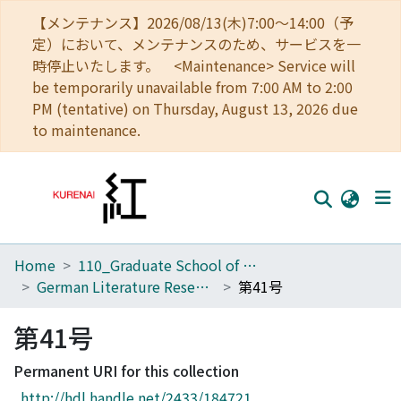
【メンテナンス】2026/08/13(木)7:00～14:00（予
定）において、メンテナンスのため、サービスを一
時停止いたします。 <Maintenance> Service will
be temporarily unavailable from 7:00 AM to 2:00
PM (tentative) on Thursday, August 13, 2026 due
to maintenance.
Home
110_Graduate School of Human and Environmental Studies
Home
German Literature Research
第41号
Communities
第41号
Browse
Permanent URI for this collection
Download Ranking
http://hdl.handle.net/2433/184721