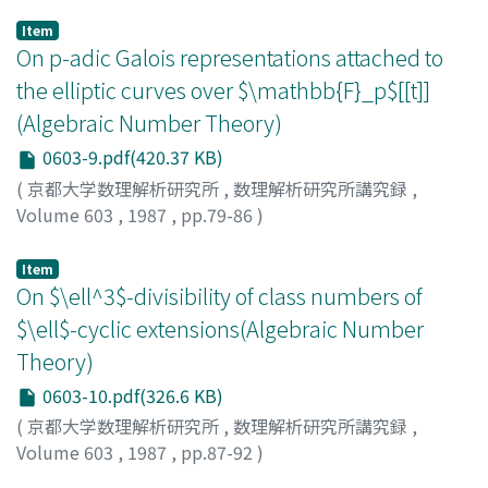
Ishida, Makoto
;
石田, 信
;
イシダ, マコト
Item
On p-adic Galois representations attached to
the elliptic curves over $\mathbb{F}_p$[[t]]
(Algebraic Number Theory)
0603-9.pdf(420.37 KB)
(
京都大学数理解析研究所
,
数理解析研究所講究録
,
Volume 603
,
1987
,
pp.79-86
)
Fujiwara, Yasushi
;
藤原, 靖
;
フジワラ, ヤスシ
Item
On $\ell^3$-divisibility of class numbers of
$\ell$-cyclic extensions(Algebraic Number
Theory)
0603-10.pdf(326.6 KB)
(
京都大学数理解析研究所
,
数理解析研究所講究録
,
Volume 603
,
1987
,
pp.87-92
)
NAITO, Hirotada
;
内藤, 浩忠
;
ナイトウ, ヒロタダ