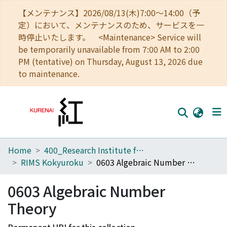
【メンテナンス】2026/08/13(木)7:00～14:00（予
定）において、メンテナンスのため、サービスを一
時停止いたします。 <Maintenance> Service will
be temporarily unavailable from 7:00 AM to 2:00
PM (tentative) on Thursday, August 13, 2026 due
to maintenance.
Home
400_Research Institute for Mathematical Sciences
Home
RIMS Kokyuroku
0603 Algebraic Number Theory
Communities
0603 Algebraic Number
Browse
Theory
Download Ranking