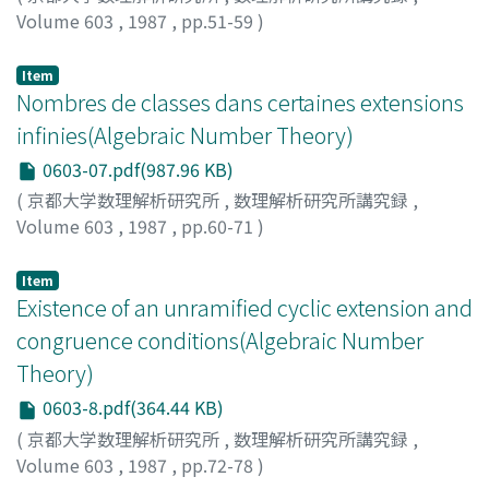
Volume 603
,
1987
,
pp.51-59
)
Williams, Kenneth S.
Item
Nombres de classes dans certaines extensions
infinies(Algebraic Number Theory)
0603-07.pdf(987.96 KB)
(
京都大学数理解析研究所
,
数理解析研究所講究録
,
Volume 603
,
1987
,
pp.60-71
)
Gillard, par R.
Item
Existence of an unramified cyclic extension and
congruence conditions(Algebraic Number
Theory)
0603-8.pdf(364.44 KB)
(
京都大学数理解析研究所
,
数理解析研究所講究録
,
Volume 603
,
1987
,
pp.72-78
)