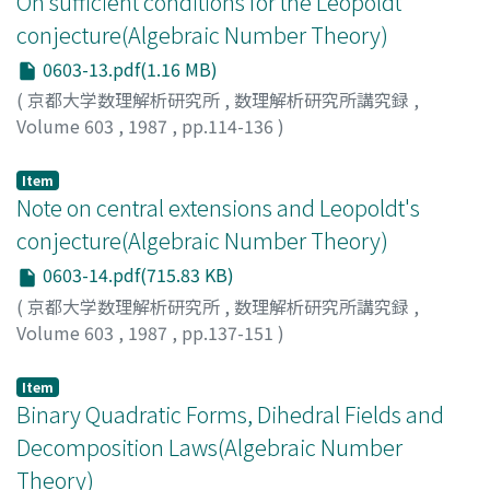
On sufficient conditions for the Leopoldt
conjecture(Algebraic Number Theory)
0603-13.pdf(1.16 MB)
(
京都大学数理解析研究所
,
数理解析研究所講究録
,
Volume 603
,
1987
,
pp.114-136
)
Yamasita, Hiroshi
;
山下, 浩
;
ヤマシタ, ヒロシ
Item
Note on central extensions and Leopoldt's
conjecture(Algebraic Number Theory)
0603-14.pdf(715.83 KB)
(
京都大学数理解析研究所
,
数理解析研究所講究録
,
Volume 603
,
1987
,
pp.137-151
)
Furuta, Yoshiomi
;
古田, 孝臣
;
フルタ, ヨシオミ
Item
Binary Quadratic Forms, Dihedral Fields and
Decomposition Laws(Algebraic Number
Theory)