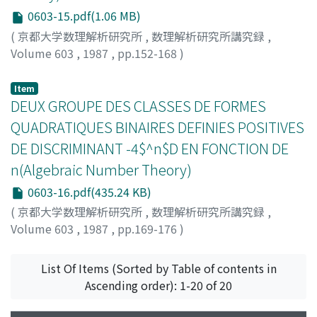
0603-15.pdf(1.06 MB)
(
京都大学数理解析研究所
,
数理解析研究所講究録
,
Volume 603
,
1987
,
pp.152-168
)
Halter-Koch, Franz
Item
DEUX GROUPE DES CLASSES DE FORMES
QUADRATIQUES BINAIRES DEFINIES POSITIVES
DE DISCRIMINANT -4$^n$D EN FONCTION DE
n(Algebraic Number Theory)
0603-16.pdf(435.24 KB)
(
京都大学数理解析研究所
,
数理解析研究所講究録
,
Volume 603
,
1987
,
pp.169-176
)
KAPLAN, Pierre
List Of Items (Sorted by Table of contents in
Ascending order): 1-20 of 20