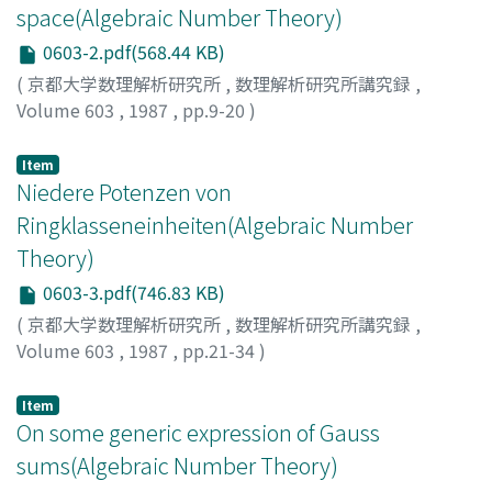
space(Algebraic Number Theory)
0603-2.pdf(568.44 KB)
(
京都大学数理解析研究所
,
数理解析研究所講究録
,
Volume 603
,
1987
,
pp.9-20
)
Sczech, Robert
Item
Niedere Potenzen von
Ringklasseneinheiten(Algebraic Number
Theory)
0603-3.pdf(746.83 KB)
(
京都大学数理解析研究所
,
数理解析研究所講究録
,
Volume 603
,
1987
,
pp.21-34
)
Schertz, Reinhard
Item
On some generic expression of Gauss
sums(Algebraic Number Theory)