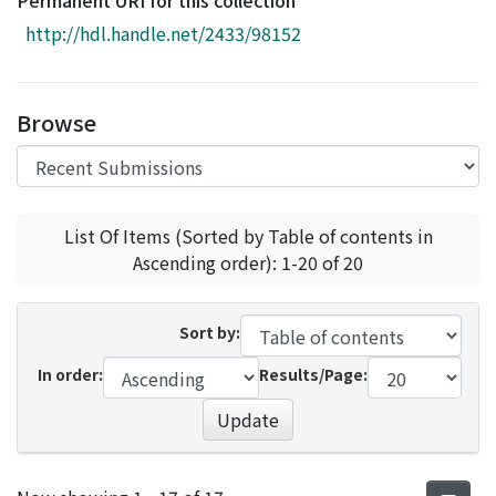
Permanent URI for this collection
Access Statistics
http://hdl.handle.net/2433/98152
Library Network
Browse
List Of Items (Sorted by Table of contents in
Ascending order): 1-20 of 20
Sort by:
In order:
Results/Page:
Update
Recent Submissions