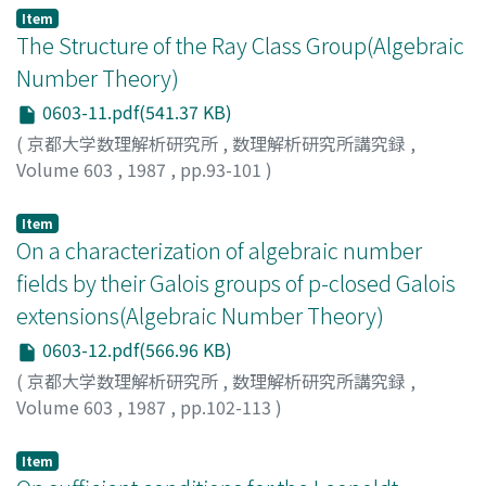
Item
The Structure of the Ray Class Group(Algebraic
Number Theory)
0603-11.pdf(541.37 KB)
(
京都大学数理解析研究所
,
数理解析研究所講究録
,
Volume 603
,
1987
,
pp.93-101
)
Cornell, Gary
Item
On a characterization of algebraic number
fields by their Galois groups of p-closed Galois
extensions(Algebraic Number Theory)
0603-12.pdf(566.96 KB)
(
京都大学数理解析研究所
,
数理解析研究所講究録
,
Volume 603
,
1987
,
pp.102-113
)
SUEYOSHI, Yutaka
;
末吉, 豊
;
スエヨシ, ユタカ
Item