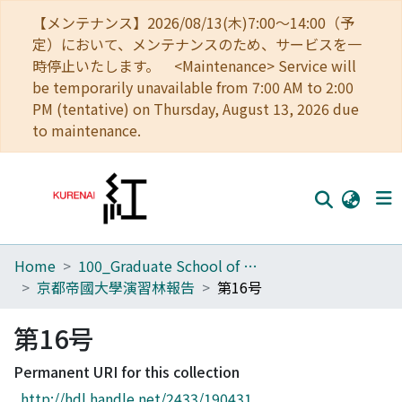
【メンテナンス】2026/08/13(木)7:00～14:00（予
定）において、メンテナンスのため、サービスを一
時停止いたします。 <Maintenance> Service will
be temporarily unavailable from 7:00 AM to 2:00
PM (tentative) on Thursday, August 13, 2026 due
to maintenance.
Home
100_Graduate School of Agriculture
Home
京都帝國大學演習林報告
第16号
Communities
第16号
Browse
Permanent URI for this collection
Download Ranking
http://hdl.handle.net/2433/190431