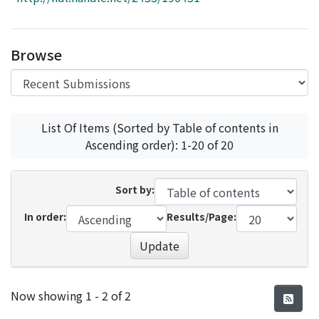
Access Statistics
Library Network
Browse
List Of Items (Sorted by Table of contents in
Ascending order): 1-20 of 20
Sort by:
In order:
Results/Page:
Update
Recent Submissions
Now showing
1 - 2 of 2