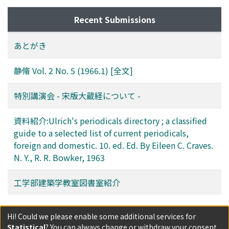
Recent Submissions
あとがき
静脩 Vol. 2 No. 5 (1966.1) [全文]
特別講演会 - 宋版大蔵経について -
資料紹介:Ulrich's periodicals directory ; a classified
guide to a selected list of current periodicals,
foreign and domestic. 10. ed. Ed. By Eileen C. Craves.
N. Y., R. R. Bowker, 1963
工学部建築学教室図書室紹介
Filters
Hi! Could we please enable some additional services for
Statistical
? You can always change or withdraw your consent