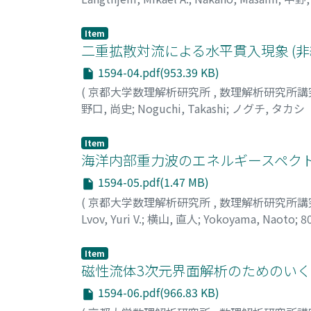
Item
二重拡散対流による水平貫入現象 (
1594-04.pdf(953.39 KB)
(
京都大学数理解析研究所
,
数理解析研究所講
野口, 尚史
;
Noguchi, Takashi
;
ノグチ, タカシ
Item
海洋内部重力波のエネルギースペクト
1594-05.pdf(1.47 MB)
(
京都大学数理解析研究所
,
数理解析研究所講
Lvov, Yuri V.
;
横山, 直人
;
Yokoyama, Naoto
;
8
Item
磁性流体3次元界面解析のためのいく
1594-06.pdf(966.83 KB)