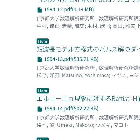
1594-12.pdf(1.19 MB)
(
京都大学数理解析研究所
,
数理解析研究所講
中村, 佳正
;
岩崎, 雅史
;
木村, 欣司
;
高田, 雅美
;
ヨシマサ
;
イワサキ, マサシ
;
キムラ, キンジ
;
タ
Item
短波長モデル方程式のパルス解のダイ
1594-13.pdf(535.71 KB)
(
京都大学数理解析研究所
,
数理解析研究所講
松野, 好雅
;
Matsuno, Yoshimasa
;
マツノ, ヨ
Item
エルニーニョ現象に対するBattisti
1594-14.pdf(502.22 KB)
(
京都大学数理解析研究所
,
数理解析研究所講
梅木, 誠
;
Umeki, Makoto
;
ウメキ, マコト