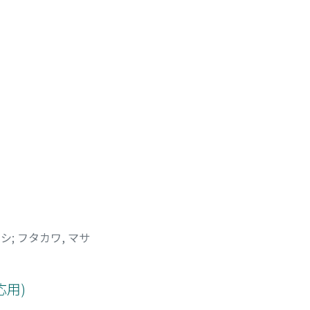
カシ
;
フタカワ, マサ
応用)