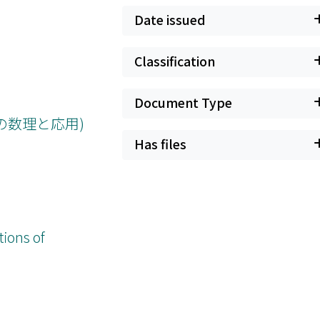
Date issued
Classification
Document Type
の数理と応用)
Has files
tions of