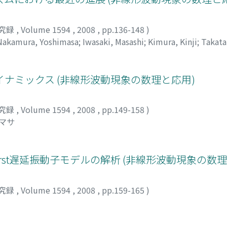
究録
,
Volume 1594
,
2008
,
pp.136-148
)
Nakamura, Yoshimasa
;
Iwasaki, Masashi
;
Kimura, Kinji
;
Takata
カタ, マサミ
ナミックス (非線形波動現象の数理と応用)
究録
,
Volume 1594
,
2008
,
pp.149-158
)
シマサ
-Hirst遅延振動子モデルの解析 (非線形波動現象の数
究録
,
Volume 1594
,
2008
,
pp.159-165
)