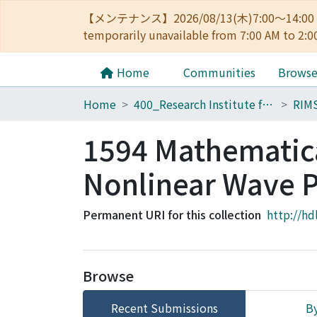
【メンテナンス】2026/08/13(木)7:00～14
temporarily unavailable from 7:00 AM to 2:0
Home
Communities
Brows
Home
400_Research Institute for Mathematical Sciences
RIM
1594 Mathematica
Nonlinear Wave
Permanent URI for this collection
http://hd
Browse
Recent Submissions
By