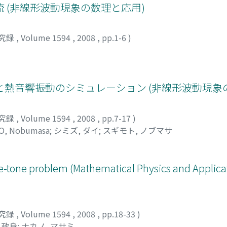
 (非線形波動現象の数理と応用)
究録
,
Volume 1594
,
2008
,
pp.1-6
)
熱音響振動のシミュレーション (非線形波動現象
究録
,
Volume 1594
,
2008
,
pp.7-17
)
O, Nobumasa
;
シミズ, ダイ
;
スギモト, ノブマサ
ole-tone problem (Mathematical Physics and Applica
究録
,
Volume 1594
,
2008
,
pp.18-33
)
 政身
;
ナカノ, マサミ