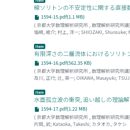
Item
線ソリトンの不安定性に関する直接数
1594-15.pdf(1.1 MB)
(
京都大学数理解析研究所
,
数理解析研究所講
塩崎, 峻介
;
村上, 洋一
;
SHIOZAKI, Shunsuke
;
Item
有限深さの二層流体におけるソリトン
1594-16.pdf(562.35 KB)
(
京都大学数理解析研究所
,
数理解析研究所講
及川, 正行
;
辻, 英一
;
OIKAWA, Masayuki
;
TSUJ
Item
水面孤立波の衝突, 追い越しの理論解
1594-17.pdf(1.22 MB)
(
京都大学数理解析研究所
,
数理解析研究所講
片岡, 武
;
Kataoka, Takeshi
;
カタオカ, タケシ