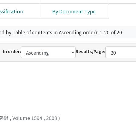
ssification
By Document Type
ed by Table of contents in Ascending order): 1-20 of 20
In order:
Results/Page:
究録
,
Volume 1594
,
2008
)