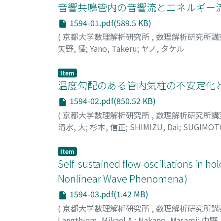
音響共鳴管内の音響流とエネルギー流
1594-01.pdf(589.5 KB)
(
京都大学数理解析研究所
,
数理解析研究所講
矢野, 猛
;
Yano, Takeru
;
ヤノ, タケル
Item
温度勾配のある管内気柱の不安定化と
1594-02.pdf(850.52 KB)
(
京都大学数理解析研究所
,
数理解析研究所講
清水, 大
;
杉本, 信正
;
SHIMIZU, Dai
;
SUGIMOT
Item
Self-sustained flow-oscillations in h
Nonlinear Wave Phenomena)
1594-03.pdf(1.42 MB)
(
京都大学数理解析研究所
,
数理解析研究所講
Langthjem, Mikael A.
;
Nakano, Masami
;
中野,