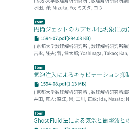
(
京都大学数理解析研究所
,
数理解析研究所講
水田, 洋
;
Mizuta, Yo
;
ミズタ, ヨウ
Item
円筒ジェットのカプセル化現象に及ぼ
1594-07.pdf(894.08 KB)
(
京都大学数理解析研究所
,
数理解析研究所講
吉永, 隆夫
;
菅, 健太郎
;
Yoshinaga, Takao
;
Kan,
Item
気泡注入によるキャビテーション抑制
1594-08.pdf(1.13 MB)
(
京都大学数理解析研究所
,
数理解析研究所講
井田, 真人
;
直江, 崇
;
二川, 正敏
;
Ida, Masato
;
N
トシ
Item
Ghost Fluid法による気泡と衝