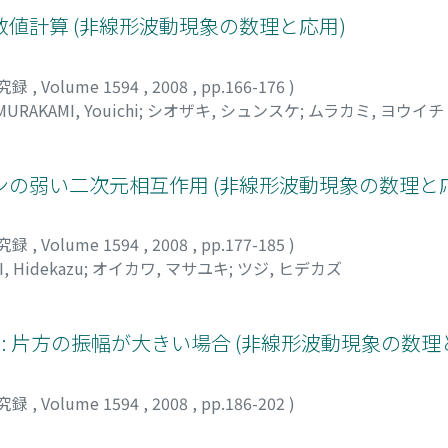
値計算 (非線形波動現象の数理と応用)
究録
,
Volume 1594
,
2008
,
pp.166-176
)
MURAKAMI, Youichi
;
シオザキ, シュンスケ
;
ムラカミ, ヨウイチ
の弱い二次元相互作用 (非線形波動現象の数理と応
究録
,
Volume 1594
,
2008
,
pp.177-185
)
I, Hidekazu
;
オイカワ, マサユキ
;
ツジ, ヒデカズ
 : 片方の振幅が大きい場合 (非線形波動現象の数理
究録
,
Volume 1594
,
2008
,
pp.186-202
)