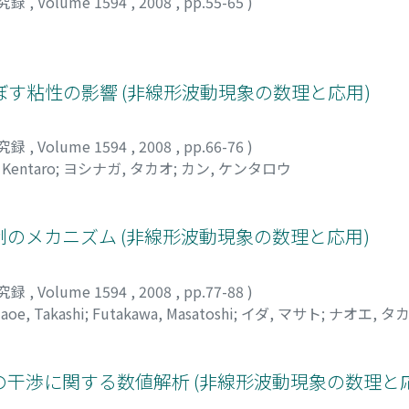
究録
,
Volume 1594
,
2008
,
pp.55-65
)
す粘性の影響 (非線形波動現象の数理と応用)
究録
,
Volume 1594
,
2008
,
pp.66-76
)
 Kentaro
;
ヨシナガ, タカオ
;
カン, ケンタロウ
のメカニズム (非線形波動現象の数理と応用)
究録
,
Volume 1594
,
2008
,
pp.77-88
)
aoe, Takashi
;
Futakawa, Masatoshi
;
イダ, マサト
;
ナオエ, タ
撃波との干渉に関する数値解析 (非線形波動現象の数理と