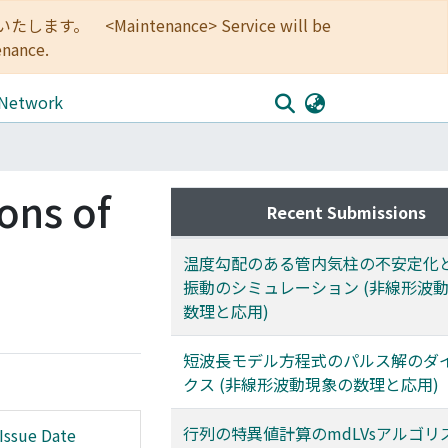
<Maintenance> Service will be
enance.
 Network
ons of
Recent Submissions
温度勾配のある管内気柱の不安定化
振動のシミュレーション (非線形波
数理と応用)
短波長モデル方程式のパルス解のダ
クス (非線形波動現象の数理と応用)
行列の特異値計算のmdLVsアルゴリ
Issue Date