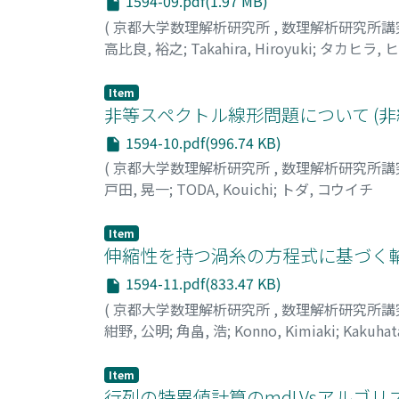
1594-09.pdf(1.97 MB)
(
京都大学数理解析研究所
,
数理解析研究所講
高比良, 裕之
;
Takahira, Hiroyuki
;
タカヒラ, 
Item
非等スペクトル線形問題について (
1594-10.pdf(996.74 KB)
(
京都大学数理解析研究所
,
数理解析研究所講
戸田, 晃一
;
TODA, Kouichi
;
トダ, コウイチ
Item
伸縮性を持つ渦糸の方程式に基づく輸
1594-11.pdf(833.47 KB)
(
京都大学数理解析研究所
,
数理解析研究所講
紺野, 公明
;
角畠, 浩
;
Konno, Kimiaki
;
Kakuhata
Item
行列の特異値計算のmdLVsアルゴリ