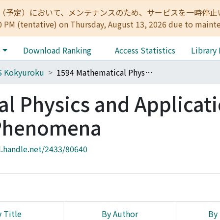
:00（予定）において、メンテナンスのため、サービスを一時停止いたします。 
0 PM (tentative) on Thursday, August 13, 2026 due to maint
e
Download Ranking
Access Statistics
Library
S Kokyuroku
1594 Mathematical Physics and Applications of Nonlinear Wave Phenomena
l Physics and Applicati
 Phenomena
l.handle.net/2433/80640
 Title
By Author
By 