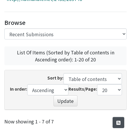
Access Statistics
Library Network
Browse
List Of Items (Sorted by Table of contents in
Ascending order): 1-20 of 20
Sort by:
In order:
Results/Page:
Update
Recent Submissions
Now showing
1 - 7 of 7