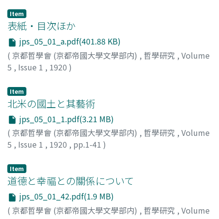
Item
表紙・目次ほか
jps_05_01_a.pdf(401.88 KB)
(
京都哲學會 (京都帝國大學文學部内)
,
哲學研究
,
Volume
5
,
Issue 1
,
1920
)
Item
北米の國土と其藝術
jps_05_01_1.pdf(3.21 MB)
(
京都哲學會 (京都帝國大學文學部内)
,
哲學研究
,
Volume
5
,
Issue 1
,
1920
,
pp.1-41
)
松本, 亦太郞
Item
道德と幸福との關係について
jps_05_01_42.pdf(1.9 MB)
(
京都哲學會 (京都帝國大學文學部内)
,
哲學研究
,
Volume