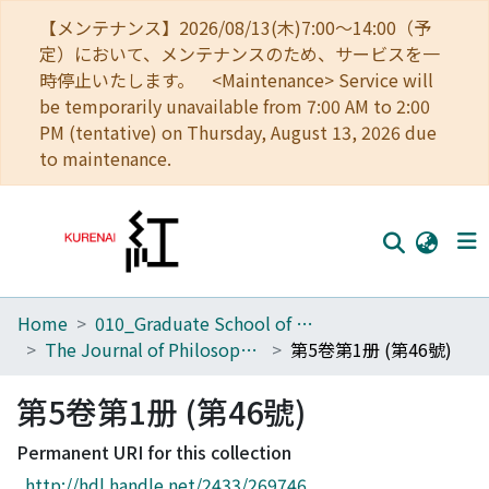
【メンテナンス】2026/08/13(木)7:00～14:00（予
定）において、メンテナンスのため、サービスを一
時停止いたします。 <Maintenance> Service will
be temporarily unavailable from 7:00 AM to 2:00
PM (tentative) on Thursday, August 13, 2026 due
to maintenance.
Home
010_Graduate School of Letters
Home
The Journal of Philosophical Studies
第5卷第1册 (第46號)
Communities
第5卷第1册 (第46號)
Browse
Permanent URI for this collection
Download Ranking
http://hdl.handle.net/2433/269746