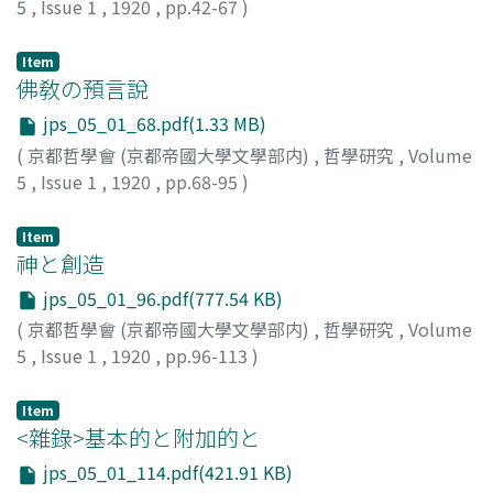
5
,
Issue 1
,
1920
,
pp.42-67
)
藤井, 健治郞
Item
佛敎の預言說
jps_05_01_68.pdf(1.33 MB)
(
京都哲學會 (京都帝國大學文學部内)
,
哲學研究
,
Volume
5
,
Issue 1
,
1920
,
pp.68-95
)
手島, 文倉
Item
神と創造
jps_05_01_96.pdf(777.54 KB)
(
京都哲學會 (京都帝國大學文學部内)
,
哲學研究
,
Volume
5
,
Issue 1
,
1920
,
pp.96-113
)
久松, 眞一
Item
<雜錄>基本的と附加的と
jps_05_01_114.pdf(421.91 KB)