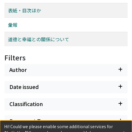
表紙・目次ほか
彙報
道德と幸福との關係について
Filters
Author
Date issued
Classification
Document Type
Hi! Could we please enable some additional services for