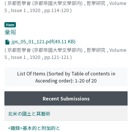
(
京都哲學會 (京都帝國大學文學部内)
,
哲學研究
,
Volume
5
,
Issue 1
,
1920
,
pp.114-120
)
野上, 俊夫
Item
彙報
jps_05_01_121.pdf(49.11 KB)
(
京都哲學會 (京都帝國大學文學部内)
,
哲學研究
,
Volume
5
,
Issue 1
,
1920
,
pp.121-121
)
List Of Items (Sorted by Table of contents in
Ascending order): 1-20 of 20
Recent Submissions
北米の國土と其藝術
<雜錄>基本的と附加的と