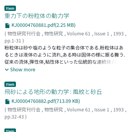
Item
重力下の粉粒体の動力学
KJ00004760881.pdf(2.25 MB)
(
物性研究刊行会
,
物性研究
,
Volume 61
,
Issue 1
,
1993
,
pp.1-31
)
田口, 善弘
粉粒体は砂や塩のような粒子の集合体である.粉粒体はあ
;
Taguchi, Yoshihiro
;
タグチ, ヨシヒロ
るときは液体のように流れ,ある時は固体の様に振る舞う.
従来の流体,弾性体,粘性体といった伝統的な連続体力学の
枠組みの中では捕えきれない面白い振る舞いをする.この
Show more
新しいタイプの連続体,とでも言うべき粉粒体の動力学に
ついて数値計算と実験を中心に紹介する.
Item
飛砂による地形の動力学 : 風紋と砂丘
KJ00004760882.pdf(713.09 KB)
(
物性研究刊行会
,
物性研究
,
Volume 61
,
Issue 1
,
1993
,
pp.32-43
)
西森, 拓
;
大内, 則幸
;
Nishimori, Hiraku
;
Ouchi, Noriyuki
;
ニシモリ, ヒラク
;
オオウチ, ノリユキ
Item