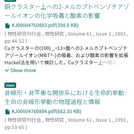
銅クラスター上への2-メルカプトベンゾチアゾ
ールイオンの化学吸着と酸素の影響
KJ00004760883.pdf(398.8 KB)
(
物性研究刊行会
,
物性研究
,
Volume 61
,
Issue 1
,
1993
,
pp.44-52
)
沼田, 芳明
Cuクラスターの(100) _<13>面への2-メルカプトベンゾチ
;
NUMATA, Yoshiaki
;
ヌマタ, ヨシアキ
アゾールイオン(MBT^-)の吸着、および酸素の影響を拡張
Huckel法を用いて検討した。Cuクラスター上へ吸着する
ときは、電子は主としてMBT^-のSからCuクラスターへ流
Show more
れる。MBT^-のSとCuクラスターの端のCu原子とに強い
結合を生じ、一方N原子と端のCu原子との間には弱い結合
Item
が見られる。その結合の寄与はCuの4sp軌道が主な役割を
非線形・非平衡な開放系における生命的挙動 :
果たす。MBT^-のCu上への吸着は化学的であり、安定し
生命の非線形挙動の物理過程と情報
ている。Cuクラスター上への吸着酸素の役割は、Cu原子
KJ00004760884.pdf(682.35 KB)
の真上に吸着する時はMBT^-の吸着に対してエネルギー的
に安定化をもたらして有効に働くが、橋かけ構造をとって
(
物性研究刊行会
,
物性研究
,
Volume 61
,
Issue 1
,
1993
,
吸着するようになると、MBT^-のSとNとCu原子との結合
pp.53-65
)
はできにくくMBT^-の吸着に有効に働かない。
米澤, 保雄
;
Yonezawa, Yasuo
;
ヨネザワ, ヤスオ