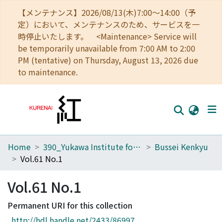
【メンテナンス】2026/08/13(木)7:00～14:00（予
定）において、メンテナンスのため、サービスを一
時停止いたします。 <Maintenance> Service will
be temporarily unavailable from 7:00 AM to 2:00
PM (tentative) on Thursday, August 13, 2026 due
to maintenance.
Home
390_Yukawa Institute for Theoretical Physics
Bussei Kenkyu
Home
Vol.61 No.1
Communities
Vol.61 No.1
Browse
Permanent URI for this collection
Download Ranking
http://hdl.handle.net/2433/86997