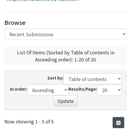
Access Statistics
Library Network
Browse
List Of Items (Sorted by Table of contents in
Ascending order): 1-20 of 20
Sort by:
In order:
Results/Page:
Update
Recent Submissions
Now showing
1 - 5 of 5