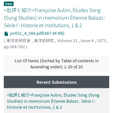
Item
<批評と紹介>Françoise Aubin, Études Song
(Sung Studies) in memorium Étienne Balazs :
Série I : Historie et institutions, 1 & 2
jor031_4_584.pdf(487.94 KB)
(
東洋史研究會
,
東洋史研究
,
Volume 31
,
Issue 4
,
1973
,
pp.584-592
)
川勝, 義雄
;
Kawakatsu, Yoshio
;
カワカツ, ヨシオ
List Of Items (Sorted by Table of contents in
Ascending order): 1-20 of 20
Recent Submissions
<批評と紹介>Françoise Aubin, Études Song (Sung
Studies) in memorium Étienne Balazs : Série I :
Historie et institutions, 1 & 2