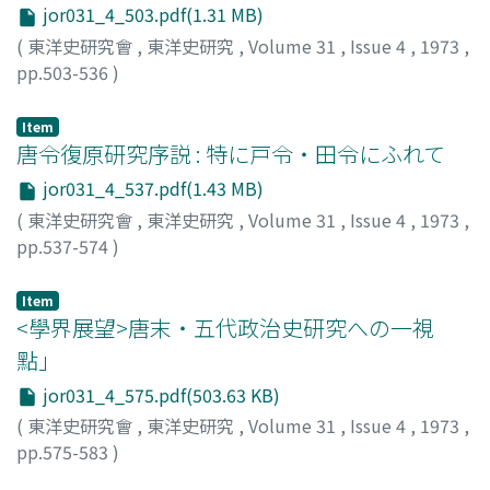
jor031_4_503.pdf(1.31 MB)
(
東洋史研究會
,
東洋史研究
,
Volume 31
,
Issue 4
,
1973
,
pp.503-536
)
佐竹, 靖彦
;
Satake, Yasuhiko
;
サタケ, ヤスヒコ
Item
唐令復原研究序説 : 特に戸令・田令にふれて
jor031_4_537.pdf(1.43 MB)
(
東洋史研究會
,
東洋史研究
,
Volume 31
,
Issue 4
,
1973
,
pp.537-574
)
菊池, 英夫
;
Kikuchi, Hideo
;
キクチ, ヒデオ
Item
<學界展望>唐末・五代政治史研究への一視
點」
jor031_4_575.pdf(503.63 KB)
(
東洋史研究會
,
東洋史研究
,
Volume 31
,
Issue 4
,
1973
,
pp.575-583
)
大澤, 正昭
;
Osawa, Masaaki
;
オオサワ, マサアキ