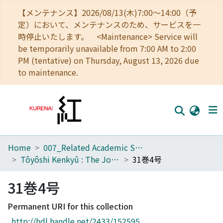
【メンテナンス】2026/08/13(木)7:00～14:00（予
定）において、メンテナンスのため、サービスを一
時停止いたします。 <Maintenance> Service will
be temporarily unavailable from 7:00 AM to 2:00
PM (tentative) on Thursday, August 13, 2026 due
to maintenance.
Home
007_Related Academic Societies
Home
Tôyôshi Kenkyû : The Journal of Oriental Researches
31巻4号
Communities
31巻4号
Browse
Permanent URI for this collection
Download Ranking
http://hdl.handle.net/2433/152595