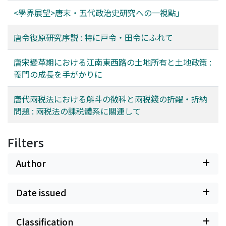
<學界展望>唐末・五代政治史研究への一視點」
唐令復原研究序説 : 特に戸令・田令にふれて
唐宋變革期における江南東西路の土地所有と土地政策 :
義門の成長を手がかりに
唐代兩税法における斛斗の徴科と兩税錢の折糴・折納
問題 : 兩税法の課税體系に關連して
Filters
Author
Date issued
Classification