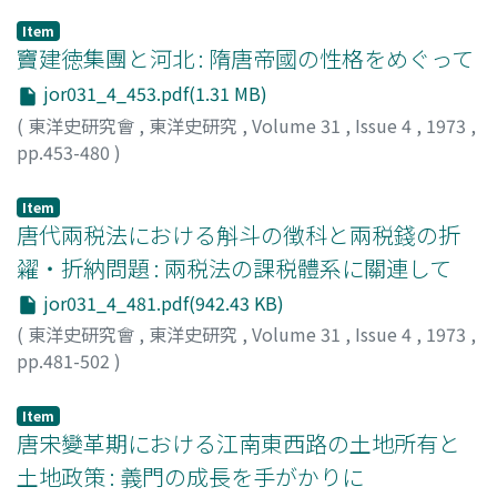
Item
竇建徳集團と河北 : 隋唐帝國の性格をめぐって
jor031_4_453.pdf(1.31 MB)
(
東洋史研究會
,
東洋史研究
,
Volume 31
,
Issue 4
,
1973
,
pp.453-480
)
氣賀澤, 保規
;
Kegasawa, Yasunori
;
ケガサワ, ヤスノリ
Item
唐代兩税法における斛斗の徴科と兩税錢の折
糴・折納問題 : 兩税法の課税體系に關連して
jor031_4_481.pdf(942.43 KB)
(
東洋史研究會
,
東洋史研究
,
Volume 31
,
Issue 4
,
1973
,
pp.481-502
)
船越, 泰次
;
Funakoshi, Taiji
;
フナコシ, タイジ
Item
唐宋變革期における江南東西路の土地所有と
土地政策 : 義門の成長を手がかりに