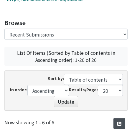
Access Statistics
Library Network
Browse
List Of Items (Sorted by Table of contents in
Ascending order): 1-20 of 20
Sort by:
In order:
Results/Page:
Update
Recent Submissions
Now showing
1 - 6 of 6