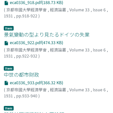
eca0336_918.pdf(188.73 KB)
(
京都帝國大學經濟學會
,
經濟論叢
,
Volume 33
,
Issue 6
,
1931
,
pp.918-922
)
本庄, 榮治郎
;
Honjo, Eijiro
;
ホンジョウ, エイジロウ
Item
景氣變動の型より見たるドイツの失業
eca0336_922.pdf(474.33 KB)
(
京都帝國大學經濟學會
,
經濟論叢
,
Volume 33
,
Issue 6
,
1931
,
pp.922-932
)
松岡, 孝兒
;
Matsuoka, Koji
;
マツオカ, コウジ
Item
中世の都市財政
eca0336_933.pdf(366.32 KB)
(
京都帝國大學經濟學會
,
經濟論叢
,
Volume 33
,
Issue 6
,
1931
,
pp.933-940
)
大谷, 政敬
;
Otani, Seikei
;
オオタニ, セイケイ
Item