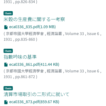
1931
,
pp.826-834
)
汐見, 三郎
;
Shiomi, Saburo
;
シオミ, サブロウ
Item
米穀の生産費に關する一考察
eca0336_835.pdf(1.09 MB)
(
京都帝國大學經濟學會
,
經濟論叢
,
Volume 33
,
Issue 6
,
1931
,
pp.835-860
)
八木, 芳之助
;
Yagi, Yoshinosuke
;
ヤギ, ヨシノスケ
Item
指數吟味の基準
eca0336_861.pdf(411.44 KB)
(
京都帝國大學經濟學會
,
經濟論叢
,
Volume 33
,
Issue 6
,
1931
,
pp.861-872
)
蜷川, 虎三
;
Ninagawa, Torazo
;
ニナガワ, トラゾウ
Item
淸算市場取引の二形式に就いて
eca0336_873.pdf(859.67 KB)