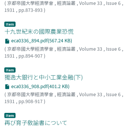
(
京都帝國大學經濟學會
,
經濟論叢
,
Volume 33
,
Issue 6
,
1931
,
pp.873-893
)
今西, 庄次郎
;
Imanishi, Shojiro
;
イマニシ, ショウジロウ
Item
十九世紀末の國際農業恐慌
eca0336_894.pdf(567.24 KB)
(
京都帝國大學經濟學會
,
經濟論叢
,
Volume 33
,
Issue 6
,
1931
,
pp.894-907
)
靜田, 均
;
Shizuta, Hitoshi
;
シズタ, ヒトシ
Item
獨逸大銀行と中小工業金融(下)
eca0336_908.pdf(401.2 KB)
(
京都帝國大學經濟學會
,
經濟論叢
,
Volume 33
,
Issue 6
,
1931
,
pp.908-917
)
楠見, 一正
;
Kusumi, Kazumasa
;
クスミ, カズマサ
Item
再び育子敎諭書について