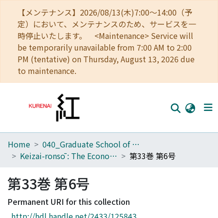
【メンテナンス】2026/08/13(木)7:00～14:00（予
定）において、メンテナンスのため、サービスを一
時停止いたします。 <Maintenance> Service will
be temporarily unavailable from 7:00 AM to 2:00
PM (tentative) on Thursday, August 13, 2026 due
to maintenance.
Home
040_Graduate School of Economics
Home
Keizai-ronsō : The Economic Review
第33巻 第6号
Communities
第33巻 第6号
Browse
Permanent URI for this collection
Download Ranking
http://hdl.handle.net/2433/125843