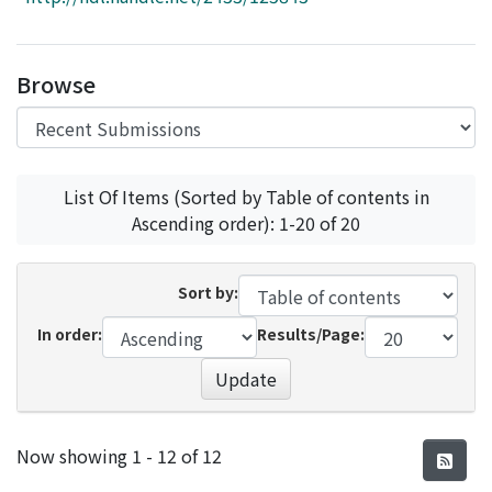
Access Statistics
Library Network
Browse
List Of Items (Sorted by Table of contents in
Ascending order): 1-20 of 20
Sort by:
In order:
Results/Page:
Update
Recent Submissions
Now showing
1 - 12 of 12