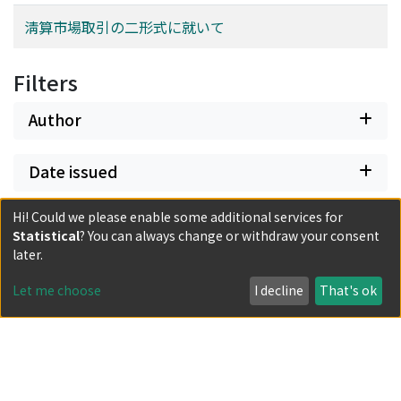
淸算市場取引の二形式に就いて
Filters
Author
Date issued
Hi! Could we please enable some additional services for
Classification
Statistical
? You can always change or withdraw your consent
later.
Document Type
Let me choose
I decline
That's ok
Has files