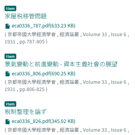
Item
家屋税移管問題
eca0336_787.pdf(633.23 KB)
(
京都帝國大學經濟學會
,
經濟論叢
,
Volume 33
,
Issue 6
,
1931
,
pp.787-805
)
神戸, 正雄
;
Kambe, Masao
;
カンベ, マサオ
Item
景氣變動と前進變動 - 資本主義社會の展望
eca0336_806.pdf(690.25 KB)
(
京都帝國大學經濟學會
,
經濟論叢
,
Volume 33
,
Issue 6
,
1931
,
pp.806-825
)
高田, 保馬
;
Takata, Yasuma
;
タカタ, ヤスマ
Item
税制整理を論ず
eca0336_826.pdf(345.02 KB)
(
京都帝國大學經濟學會
,
經濟論叢
,
Volume 33
,
Issue 6
,