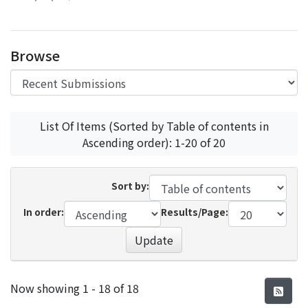
Browse
List Of Items (Sorted by Table of contents in
Ascending order): 1-20 of 20
Sort by:
In order:
Results/Page:
Update
Recent Submissions
Now showing
1 - 18 of 18