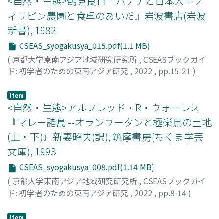
<自然・生態>鶴見良行『バナナと日本人 --フ
ィリピン農園と食卓のあいだ』岩波書店(岩波
新書), 1982
CSEAS_syogakusya_015.pdf(1.1 MB)
(
京都大学東南アジア地域研究研究所
,
CSEASブックガイ
ド: 初学者のための東南アジア研究
,
2022
,
pp.15-21
)
柳澤, 雅之
Item
<自然・生態>アルフレッド・R・ウォーレス
『マレー諸島 --オランウータンと極楽鳥の土地
(上・下)』新妻昭夫(訳), 筑摩書房(ちくま学芸
文庫), 1993
CSEAS_syogakusya_008.pdf(1.14 MB)
(
京都大学東南アジア地域研究研究所
,
CSEASブックガイ
ド: 初学者のための東南アジア研究
,
2022
,
pp.8-14
)
古澤, 拓郎
Item