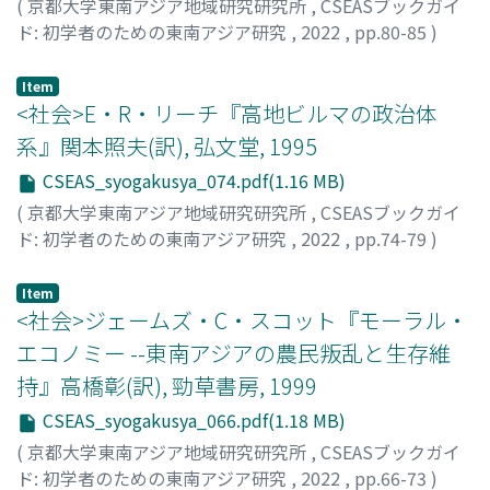
(
京都大学東南アジア地域研究研究所
,
CSEASブックガイ
ド: 初学者のための東南アジア研究
,
2022
,
pp.80-85
)
小林, 知
Item
<社会>E・R・リーチ『高地ビルマの政治体
系』関本照夫(訳), 弘文堂, 1995
CSEAS_syogakusya_074.pdf(1.16 MB)
(
京都大学東南アジア地域研究研究所
,
CSEASブックガイ
ド: 初学者のための東南アジア研究
,
2022
,
pp.74-79
)
片岡, 樹
Item
<社会>ジェームズ・C・スコット『モーラル・
エコノミー --東南アジアの農民叛乱と生存維
持』高橋彰(訳), 勁草書房, 1999
CSEAS_syogakusya_066.pdf(1.18 MB)
(
京都大学東南アジア地域研究研究所
,
CSEASブックガイ
ド: 初学者のための東南アジア研究
,
2022
,
pp.66-73
)