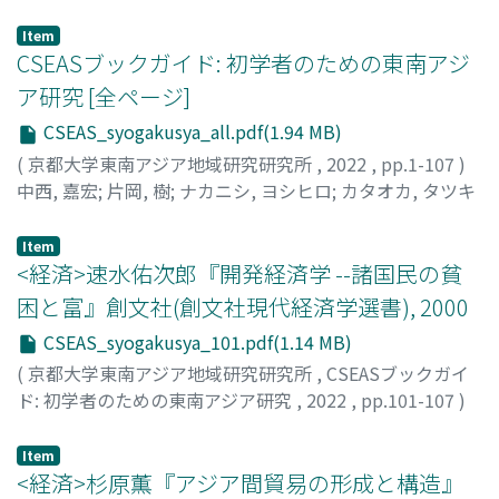
Item
CSEASブックガイド: 初学者のための東南アジ
ア研究 [全ページ]
CSEAS_syogakusya_all.pdf(1.94 MB)
(
京都大学東南アジア地域研究研究所
,
2022
,
pp.1-107
)
中西, 嘉宏
;
片岡, 樹
;
ナカニシ, ヨシヒロ
;
カタオカ, タツキ
Item
<経済>速水佑次郎『開発経済学 --諸国民の貧
困と富』創文社(創文社現代経済学選書), 2000
CSEAS_syogakusya_101.pdf(1.14 MB)
(
京都大学東南アジア地域研究研究所
,
CSEASブックガイ
ド: 初学者のための東南アジア研究
,
2022
,
pp.101-107
)
町北, 朋洋
Item
<経済>杉原薫『アジア間貿易の形成と構造』