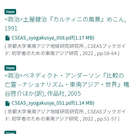
下條, 尚志
Item
<政治>土屋健治『カルティニの風景』めこん,
1991
CSEAS_syogakusya_058.pdf(1.17 MB)
(
京都大学東南アジア地域研究研究所
,
CSEASブックガイ
ド: 初学者のための東南アジア研究
,
2022
,
pp.58-64
)
左右田, 直規
Item
<政治>ベネディクト・アンダーソン『比較の
亡霊 --ナショナリズム・東南アジア・世界』糟
谷啓介ほか(訳), 作品社, 2005
CSEAS_syogakusya_051.pdf(1.14 MB)
(
京都大学東南アジア地域研究研究所
,
CSEASブックガイ
ド: 初学者のための東南アジア研究
,
2022
,
pp.51-57
)
岡本, 正明
Item