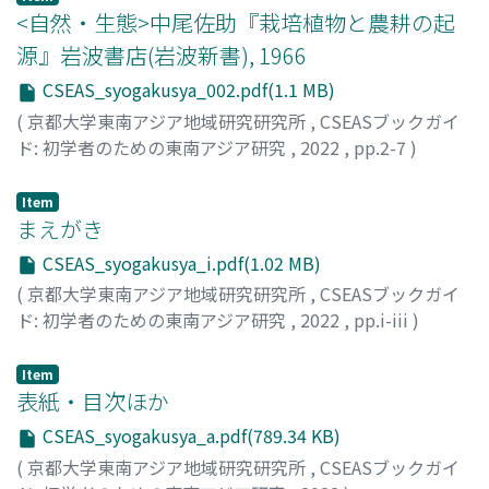
<自然・生態>中尾佐助『栽培植物と農耕の起
源』岩波書店(岩波新書), 1966
CSEAS_syogakusya_002.pdf(1.1 MB)
(
京都大学東南アジア地域研究研究所
,
CSEASブックガイ
ド: 初学者のための東南アジア研究
,
2022
,
pp.2-7
)
小坂, 康之
Item
まえがき
CSEAS_syogakusya_i.pdf(1.02 MB)
(
京都大学東南アジア地域研究研究所
,
CSEASブックガイ
ド: 初学者のための東南アジア研究
,
2022
,
pp.i-iii
)
中西, 嘉宏
;
片岡, 樹
;
ナカニシ, ヨシヒロ
;
カタオカ, タツキ
Item
表紙・目次ほか
CSEAS_syogakusya_a.pdf(789.34 KB)
(
京都大学東南アジア地域研究研究所
,
CSEASブックガイ