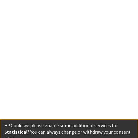
Hi! Could we please enable some additional services for
Statistical
? You can always change or withdraw your consent
Powered by DSpace and JAIRO Crawler-List