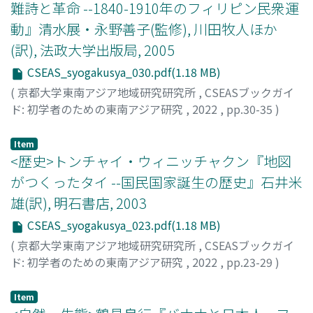
難詩と革命 --1840-1910年のフィリピン民衆運
動』清水展・永野善子(監修), 川田牧人ほか
(訳), 法政大学出版局, 2005
CSEAS_syogakusya_030.pdf(1.18 MB)
(
京都大学東南アジア地域研究研究所
,
CSEASブックガイ
ド: 初学者のための東南アジア研究
,
2022
,
pp.30-35
)
芹澤, 隆道
Item
<歴史>トンチャイ・ウィニッチャクン『地図
がつくったタイ --国民国家誕生の歴史』石井米
雄(訳), 明石書店, 2003
CSEAS_syogakusya_023.pdf(1.18 MB)
(
京都大学東南アジア地域研究研究所
,
CSEASブックガイ
ド: 初学者のための東南アジア研究
,
2022
,
pp.23-29
)
小泉, 順子
Item