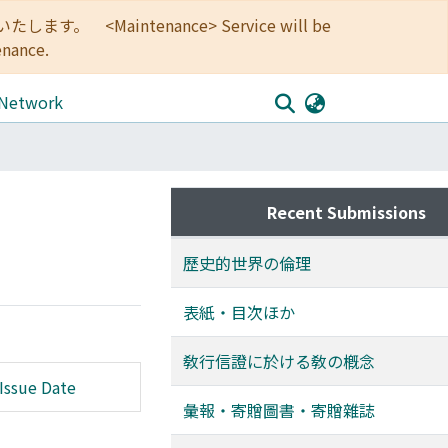
<Maintenance> Service will be
enance.
 Network
Recent Submissions
歷史的世界の倫理
表紙・目次ほか
敎行信證に於ける敎の槪念
Issue Date
彙報・寄贈圖書・寄贈雜誌