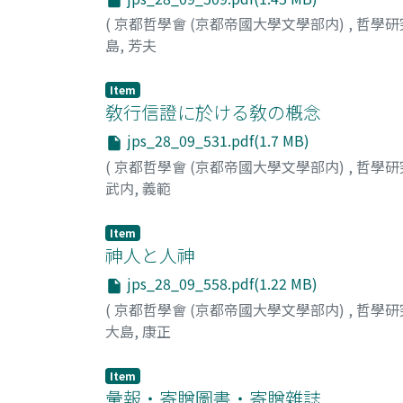
(
京都哲學會 (京都帝國大學文學部内)
,
哲學研
島, 芳夫
Item
敎行信證に於ける敎の槪念
jps_28_09_531.pdf(1.7 MB)
(
京都哲學會 (京都帝國大學文學部内)
,
哲學研
武内, 義範
Item
神人と人神
jps_28_09_558.pdf(1.22 MB)
(
京都哲學會 (京都帝國大學文學部内)
,
哲學研
大島, 康正
Item
彙報・寄贈圖書・寄贈雜誌