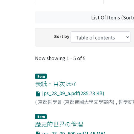
List Of Items (Sort
Sort by:
Recent Submissions
Now showing
1 - 5 of 5
Item
表紙・目次ほか
jps_28_09_a.pdf(285.73 KB)
(
京都哲學會 (京都帝國大學文學部内)
,
哲學研
Item
歷史的世界の倫理
jps_28_09_509.pdf(1.45 MB)