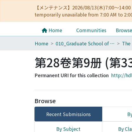
【メンテナンス】2026/08/13(木)7:00～14
temporarily unavailable from 7:00 AM to 2:0
Home
Communities
Brows
Home
010_Graduate School of Letters
第28卷第9册 (第3
Permanent URI for this collection
http://hd
Browse
Recent Submissions
By
By Subject
By Cla