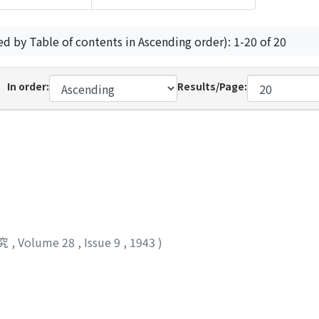
ed by Table of contents in Ascending order): 1-20 of 20
In order:
Results/Page:
究
,
Volume 28
,
Issue 9
,
1943
)