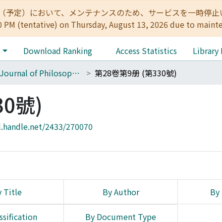
:00（予定）において、メンテナンスのため、サービスを一時停止いたします。 
0 PM (tentative) on Thursday, August 13, 2026 due to maint
e
Download Ranking
Access Statistics
Library
The Journal of Philosophical Studies
第28卷第9册 (第330號)
30號)
l.handle.net/2433/270070
 Title
By Author
By 
ssification
By Document Type