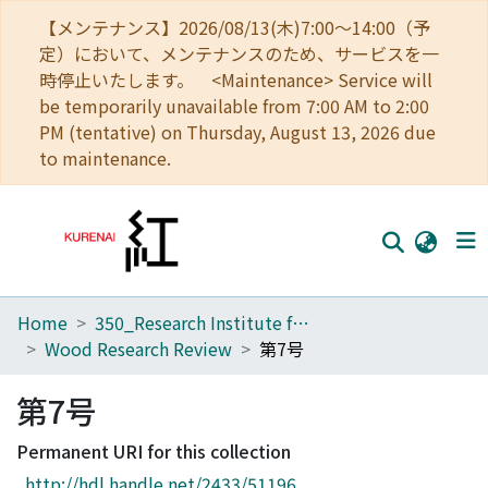
【メンテナンス】2026/08/13(木)7:00～14:00（予
定）において、メンテナンスのため、サービスを一
時停止いたします。 <Maintenance> Service will
be temporarily unavailable from 7:00 AM to 2:00
PM (tentative) on Thursday, August 13, 2026 due
to maintenance.
Home
350_Research Institute for Sustainable Humanosphere
Home
Wood Research Review
第7号
Communities
第7号
Browse
Permanent URI for this collection
Download Ranking
http://hdl.handle.net/2433/51196