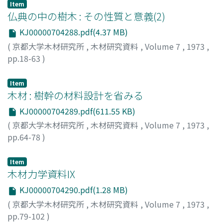
Item
仏典の中の樹木 : その性質と意義(2)
KJ00000704288.pdf(4.37 MB)
(
京都大学木材研究所
,
木材研究資料
,
Volume 7
,
1973
,
pp.18-63
)
満久, 崇麿
;
MAKU, Takamaro
;
マク, タカマロ
Item
木材 : 樹幹の材料設計を省みる
KJ00000704289.pdf(611.55 KB)
(
京都大学木材研究所
,
木材研究資料
,
Volume 7
,
1973
,
pp.64-78
)
山田, 正
;
YAMADA, Tadashi
;
ヤマダ, タダシ
Item
木材力学資料IX
KJ00000704290.pdf(1.28 MB)
(
京都大学木材研究所
,
木材研究資料
,
Volume 7
,
1973
,
pp.79-102
)