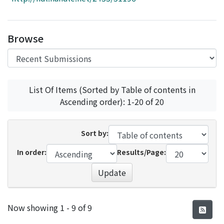
Access Statistics
Library Network
Browse
List Of Items (Sorted by Table of contents in
Ascending order): 1-20 of 20
Sort by:
In order:
Results/Page:
Update
Recent Submissions
Now showing
1 - 9 of 9