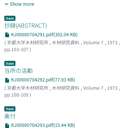
山田, 正
;
角谷, 和男
;
則元, 京
;
野村, 隆哉
;
長谷川, 庸作
;
大
Show more
釜, 敏正
;
青木, 務
;
森, 光正
;
YAMADA, Tadashi
;
SUMIYA,
Kazuo
;
NORIMOTO, Misato
;
NOMURA, Takaya
;
Item
HASEGAWA, Yousaku
;
OHGAMA, Toshimasa
;
AOKI,
抄録(ABSTRACT)
Tsutomu
;
MORI, Mitsumasa
;
ヤマダ, タダシ
;
スミヤ, カズ
KJ00000704291.pdf(302.04 KB)
オ
;
ノリモト, ミサト
;
ノムラ, タカヤ
;
ハセガワ, ヨウサク
;
(
京都大学木材研究所
,
木材研究資料
,
Volume 7
,
1973
,
オオガマ, トシマサ
;
アオキ, ツトム
;
モリ, ミツマサ
pp.103-107
)
Item
当所の活動
KJ00000704292.pdf(77.93 KB)
(
京都大学木材研究所
,
木材研究資料
,
Volume 7
,
1973
,
pp.108-109
)
Item
奥付
KJ00000704293.pdf(15.44 KB)