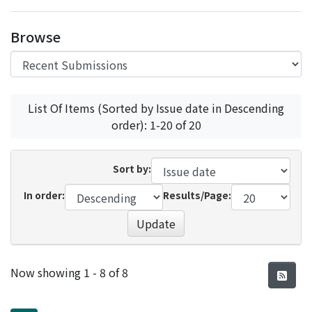
Access Statistics
Browse
Library Network
List Of Items (Sorted by Issue date in Descending
order): 1-20 of 20
Sort by:
In order:
Results/Page:
Update
Recent Submissions
Now showing
1 - 8 of 8