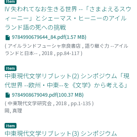
Item
IV 失われてなお生きる世界 --「さまよえるスウ
ィーニー」とシェーマス・ヒーニーのアイル
ランド語の死への挑戦
9784990679644_84.pdf(1.57 MB)
(
アイルランドフューシャ奈良書店
,
語り継ぐ力 --アイル
ランドと日本--
,
2018
,
pp.84-117
)
池田, 寛子
;
Ikeda, Hiroko
Item
中東現代文学リブレット(2) シンポジウム「現
代世界 --欧州・中東--を《文学》から考える」
9784908679049.pdf(100.37 MB)
(
中東現代文学研究会
,
2018
,
pp.1-135
)
岡, 真理
Item
中東現代文学リブレット(3) シンポジウム