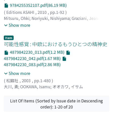
9784255352107.pdf(86.19 MB)
(
Editions ASAHI
,
2010
,
pp.1-92
)
Mitsuru, Ohki
;
Noriyuki, Nishiyama
;
Graziani, Jean-
Franc̦ois
;
大木, 充
;
西山, 教行
;
グラヅィアニ, ジャン=フラ
Show more
ンソワ
;
オオキ, ミツル
;
ニシヤマ, ノリユキ
Item
可能性感覚 : 中欧におけるもうひとつの精神史
4879842230_013.pdf(1.2 MB)
4879842230_042.pdf(1.67 MB)
4879842230_083.pdf(2.86 MB)
Show more
(
松籟社
,
2003
,
pp.1-480
)
大川, 勇
;
OOKAWA, Isamu
;
オオカワ, イサム
List Of Items (Sorted by Issue date in Descending
order): 1-20 of 20