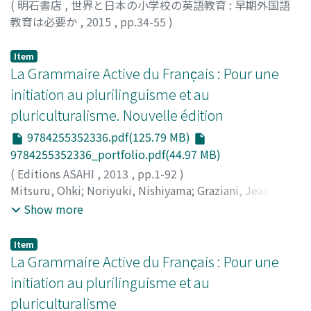
(
明石書店
,
世界と日本の小学校の英語教育 : 早期外国語
教育は必要か
,
2015
,
pp.34-55
)
西山, 教行
;
カヴァリ, マリザ
;
Nishiyama, Noriyuki
;
Cavalli, Marisa
Item
La Grammaire Active du Franc̦ais : Pour une
initiation au plurilinguisme et au
pluriculturalisme. Nouvelle édition
9784255352336.pdf(125.79 MB)
9784255352336_portfolio.pdf(44.97 MB)
(
Editions ASAHI
,
2013
,
pp.1-92
)
Mitsuru, Ohki
;
Noriyuki, Nishiyama
;
Graziani, Jean-
Franc̦ois
;
大木, 充
;
西山, 教行
;
グラヅィアニ, ジャン=フラ
Show more
ンソワ
;
オオキ, ミツル
;
ニシヤマ, ノリユキ
Item
La Grammaire Active du Franc̦ais : Pour une
initiation au plurilinguisme et au
pluriculturalisme