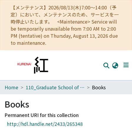
【メンテナンス】2026/08/13(木)7:00～14:00（予
定）において、メンテナンスのため、サービスを一
時停止いたします。 <Maintenance> Service will
be temporarily unavailable from 7:00 AM to 2:00
PM (tentative) on Thursday, August 13, 2026 due
to maintenance.
Home
110_Graduate School of Human and Environmental Studies
Books
Home
Communities
Books
Browse
Permanent URI for this collection
http://hdl.handle.net/2433/265348
Download Ranking