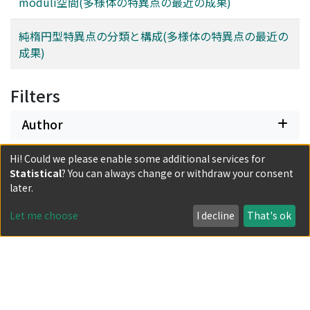
moduli空間(多様体の特異点の最近の成果)
純楕円型特異点の分類と構成(多様体の特異点の最近の
成果)
Filters
Author
Hi! Could we please enable some additional services for
Date issued
Statistical
? You can always change or withdraw your consent
later.
Classification
Let me choose
I decline
That's ok
Document Type
Has files