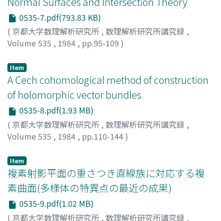
Normal Surfaces and Intersection Theory
0535-7.pdf(793.83 KB)
(
京都大学数理解析研究所
,
数理解析研究所講究録
,
Volume 535
,
1984
,
pp.95-109
)
SAKAI, Fumio
;
酒井, 文雄
;
サカイ, フミオ
Item
A Cech cohomological method of construction
of holomorphic vector bundles
0535-8.pdf(1.93 MB)
(
京都大学数理解析研究所
,
数理解析研究所講究録
,
Volume 535
,
1984
,
pp.110-144
)
Sasakura, Nobuo
Item
複素射影平面の重さつき直線族に対応する複
素曲面(多様体の特異点の最近の成果)
0535-9.pdf(1.02 MB)
(
京都大学数理解析研究所
,
数理解析研究所講究録
,