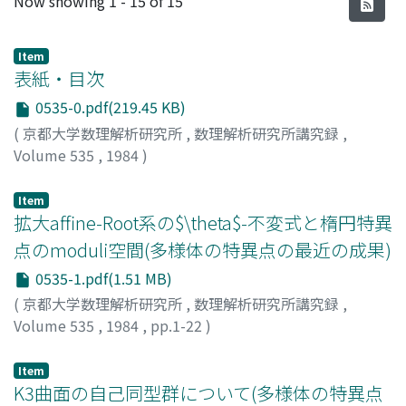
Now showing
1 - 15 of 15
Item
表紙・目次
0535-0.pdf(219.45 KB)
(
京都大学数理解析研究所
,
数理解析研究所講究録
,
Volume 535
,
1984
)
Item
拡大affine-Root系の$\theta$-不変式と楕円特異
点のmoduli空間(多様体の特異点の最近の成果)
0535-1.pdf(1.51 MB)
(
京都大学数理解析研究所
,
数理解析研究所講究録
,
Volume 535
,
1984
,
pp.1-22
)
斎藤, 恭司
;
SAITO, Kyoji
;
サイトウ, キョウジ
Item
K3曲面の自己同型群について(多様体の特異点