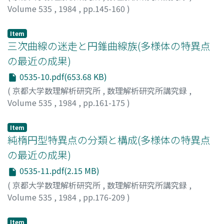
Volume 535
,
1984
,
pp.145-160
)
加藤, 十吉
;
Kato, Mitsuyoshi
;
カトウ, ミツヨシ
Item
三次曲線の迷走と円錐曲線族(多様体の特異点
の最近の成果)
0535-10.pdf(653.68 KB)
(
京都大学数理解析研究所
,
数理解析研究所講究録
,
Volume 535
,
1984
,
pp.161-175
)
成木, 勇夫
;
Naruki, Isao
;
ナルキ, イサオ
Item
純楕円型特異点の分類と構成(多様体の特異点
の最近の成果)
0535-11.pdf(2.15 MB)
(
京都大学数理解析研究所
,
数理解析研究所講究録
,
Volume 535
,
1984
,
pp.176-209
)
渡辺, 公夫
;
石井, 志保子
;
Watanabe, Kimio
;
Ishii,
Shihoko
;
ワタナベ, キミオ
;
イシイ, シホコ
Item