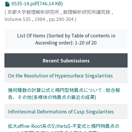
0535-14.pdf(746.14 KB)
(
京都大学数理解析研究所
,
数理解析研究所講究録
,
Volume 535
,
1984
,
pp.290-304
)
福井, 敏純
;
Fukui, Toshisumi
;
フクイ, トシスミ
List Of Items (Sorted by Table of contents in
Ascending order): 1-20 of 20
Recent Submissions
On the Resolution of Hypersurface Singularities
幾何種数の計算公式と楕円型特異点について : 総合報
告、その他(多様体の特異点の最近の成果)
Infinitesimal Deformations of Cusp Singularities
拡大affine-Root系の$\theta$-不変式と楕円特異点の