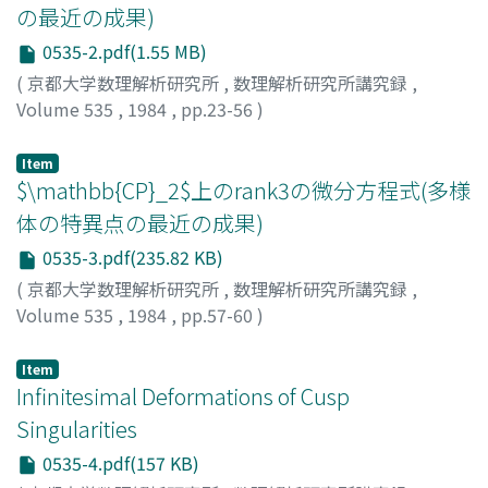
の最近の成果)
0535-2.pdf(1.55 MB)
(
京都大学数理解析研究所
,
数理解析研究所講究録
,
Volume 535
,
1984
,
pp.23-56
)
向井, 茂
;
Mukai, Shigeru
;
ムカイ, シゲル
Item
$\mathbb{CP}_2$上のrank3の微分方程式(多様
体の特異点の最近の成果)
0535-3.pdf(235.82 KB)
(
京都大学数理解析研究所
,
数理解析研究所講究録
,
Volume 535
,
1984
,
pp.57-60
)
吉田, 正章
;
YOSHIDA, Masaaki
;
ヨシダ, マサアキ
Item
Infinitesimal Deformations of Cusp
Singularities
0535-4.pdf(157 KB)