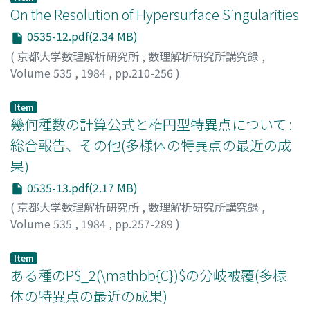
On the Resolution of Hypersurface Singularities
0535-12.pdf(2.34 MB)
(
京都大学数理解析研究所
,
数理解析研究所講究録
,
Volume 535
,
1984
,
pp.210-256
)
OKA, Mutsuo
;
岡, 睦雄
;
オカ, ムツオ
Item
幾何種数の計算公式と楕円型特異点について :
総合報告、その他(多様体の特異点の最近の成
果)
0535-13.pdf(2.17 MB)
(
京都大学数理解析研究所
,
数理解析研究所講究録
,
Volume 535
,
1984
,
pp.257-289
)
泊, 昌孝
;
Tomari, Masataka
;
トマリ, マサタカ
Item
ある種のP$_2(\mathbb{C})$の分岐被覆(多様
体の特異点の最近の成果)