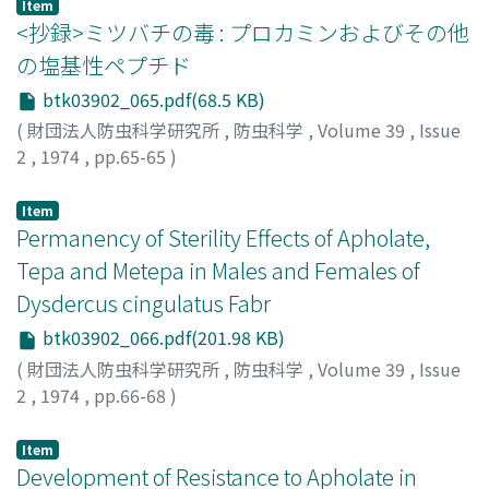
Masayoshi
;
ハヤシ, アキフミ
;
ハツカデ, マサヨシ
Item
<抄録>ミツバチの毒 : プロカミンおよびその他
の塩基性ペプチド
btk03902_065.pdf(68.5 KB)
(
財団法人防虫科学研究所
,
防虫科学
,
Volume 39
,
Issue
2
,
1974
,
pp.65-65
)
内田, 又左衛門
;
Uchida, Matazaemon
;
ウチダ, マタザエモ
ン
Item
Permanency of Sterility Effects of Apholate,
Tepa and Metepa in Males and Females of
Dysdercus cingulatus Fabr
btk03902_066.pdf(201.98 KB)
(
財団法人防虫科学研究所
,
防虫科学
,
Volume 39
,
Issue
2
,
1974
,
pp.66-68
)
AHMAD, Islam
Item
Development of Resistance to Apholate in