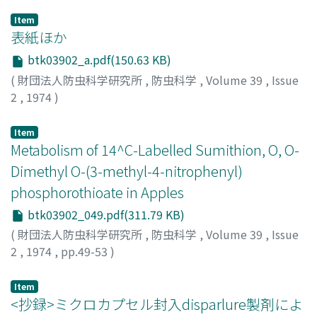
Item
表紙ほか
btk03902_a.pdf(150.63 KB)
(
財団法人防虫科学研究所
,
防虫科学
,
Volume 39
,
Issue
2
,
1974
)
Item
Metabolism of 14^C-Labelled Sumithion, O, O-
Dimethyl O-(3-methyl-4-nitrophenyl)
phosphorothioate in Apples
btk03902_049.pdf(311.79 KB)
(
財団法人防虫科学研究所
,
防虫科学
,
Volume 39
,
Issue
2
,
1974
,
pp.49-53
)
HOSOKAWA, Shunji
;
MIYAMOTO, Junshi
;
細川, 俊治
;
宮
本, 純之
;
ホソカワ, シュンジ
;
ミヤモト, ジュンシ
Item
<抄録>ミクロカプセル封入disparlure製剤によ