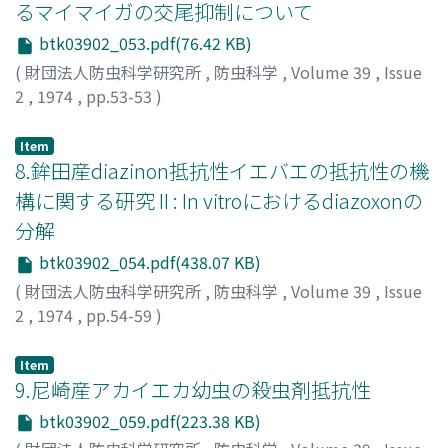
るマイマイガの交尾抑制について
btk03902_053.pdf(76.42 KB)
(
財団法人防虫科学研究所
,
防虫科学
,
Volume 39
,
Issue
2
,
1974
,
pp.53-53
)
高橋, 正三
;
Takahashi, Shozo
;
タカハシ, ショウゾウ
Item
8.鉾田産diazinon抵抗性イエバエの抵抗性の機
構に関する研究 II : In vitroにおけるdiazoxonの
分解
btk03902_054.pdf(438.07 KB)
(
財団法人防虫科学研究所
,
防虫科学
,
Volume 39
,
Issue
2
,
1974
,
pp.54-59
)
正野, 俊夫
;
SHONO, Toshio
;
ショウノ, トシオ
Item
9.尼崎産アカイエカ幼虫の殺虫剤抵抗性
btk03902_059.pdf(223.38 KB)