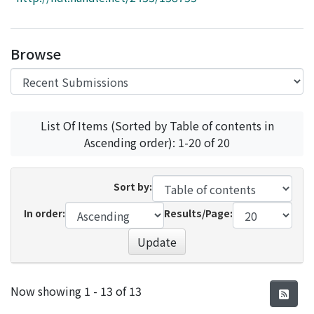
Access Statistics
Library Network
Browse
List Of Items (Sorted by Table of contents in
Ascending order): 1-20 of 20
Sort by:
In order:
Results/Page:
Update
Recent Submissions
Now showing
1 - 13 of 13