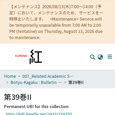
【メンテナンス】2026/08/13(木)7:00～14:00（予
定）において、メンテナンスのため、サービスを一
時停止いたします。 <Maintenance> Service will
be temporarily unavailable from 7:00 AM to 2:00
PM (tentative) on Thursday, August 13, 2026 due
to maintenance.
Home
007_Related Academic Societies
Home
Botyu-Kagaku : Bulletin of the Institute of Insect Control : Scientific insect control : Scientific pest control
第39巻II
Communities
第39巻II
Browse
Permanent URI for this collection
Download Ranking
http://hdl.handle.net/2433/158755