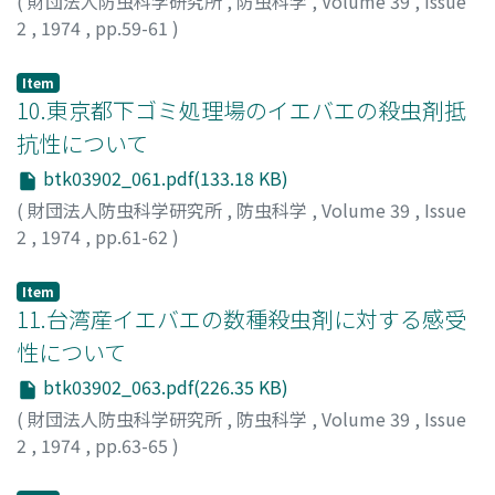
(
財団法人防虫科学研究所
,
防虫科学
,
Volume 39
,
Issue
2
,
1974
,
pp.59-61
)
安富, 和男
;
YASUTOMI, Kazuo
;
ヤストミ, カズオ
Item
10.東京都下ゴミ処理場のイエバエの殺虫剤抵
抗性について
btk03902_061.pdf(133.18 KB)
(
財団法人防虫科学研究所
,
防虫科学
,
Volume 39
,
Issue
2
,
1974
,
pp.61-62
)
林, 晃史
;
加納, 六郎
;
HAYASHI, Akifumi
;
KANOU, Rokuro
;
ハヤシ, アキフミ
;
カノウ, ロクロウ
Item
11.台湾産イエバエの数種殺虫剤に対する感受
性について
btk03902_063.pdf(226.35 KB)
(
財団法人防虫科学研究所
,
防虫科学
,
Volume 39
,
Issue
2
,
1974
,
pp.63-65
)
林, 晃史
;
廿日出, 正美
;
HAYASHI, Akifumi
;
HATSUKADE,