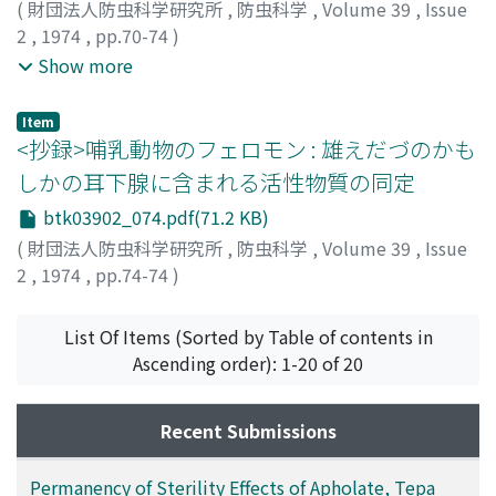
(
財団法人防虫科学研究所
,
防虫科学
,
Volume 39
,
Issue
2
,
1974
,
pp.70-74
)
KUSANO, Tyuzi
;
TOKUMITSU, Iwao
;
OGUSHI, Koji
;
Show more
YAMAMOTO, Hiroshi
;
草野, 忠治
;
徳満, 巌
;
大串, 晃治
;
山
本, 凞
;
クサノ, チュウジ
;
トクミツ, イワオ
;
オオグシ, コウ
Item
ジ
;
ヤマモト, ヒロシ
<抄録>哺乳動物のフェロモン : 雄えだづのかも
しかの耳下腺に含まれる活性物質の同定
btk03902_074.pdf(71.2 KB)
(
財団法人防虫科学研究所
,
防虫科学
,
Volume 39
,
Issue
2
,
1974
,
pp.74-74
)
桑原, 保正
;
Kuwahara, Yasumasa
;
クワハラ, ヤスマサ
List Of Items (Sorted by Table of contents in
Ascending order): 1-20 of 20
Recent Submissions
Permanency of Sterility Effects of Apholate, Tepa