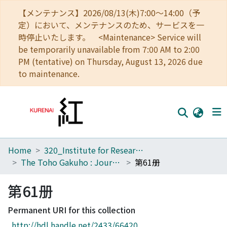
【メンテナンス】2026/08/13(木)7:00～14:00（予
定）において、メンテナンスのため、サービスを一
時停止いたします。 <Maintenance> Service will
be temporarily unavailable from 7:00 AM to 2:00
PM (tentative) on Thursday, August 13, 2026 due
to maintenance.
Home
320_Institute for Research in Humanities
Home
The Toho Gakuho : Journal of Oriental Studies, Kyoto
第61册
Communities
第61册
Browse
Permanent URI for this collection
Download Ranking
http://hdl.handle.net/2433/66420