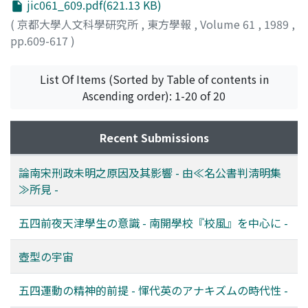
jic061_609.pdf(621.13 KB)
(
京都大學人文科學研究所
,
東方學報
,
Volume 61
,
1989
,
pp.609-617
)
List Of Items (Sorted by Table of contents in
Ascending order): 1-20 of 20
Recent Submissions
論南宋刑政未明之原因及其影響 - 由≪名公書判淸明集
≫所見 -
五四前夜天津學生の意識 - 南開學校『校風』を中心に -
壺型の宇宙
五四運動の精神的前提 - 惲代英のアナキズムの時代性 -