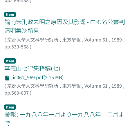
森, 時彦
;
Mori, Tokihiko
;
モリ, トキヒコ
Item
論南宋刑政未明之原因及其影響 - 由≪名公書判
淸明集≫所見 -
(
京都大學人文科學研究所
,
東方學報
,
Volume 61
,
1989
,
pp.539-568
)
何, 忠禮
;
He, Zhong-li
Item
李義山七律集釋稿(七)
jic061_569.pdf(2.15 MB)
(
京都大學人文科學研究所
,
東方學報
,
Volume 61
,
1989
,
pp.569-607
)
李義山七律注釋班
Item
彙報 : 一九八八年一月より一九八八年十二月ま
で