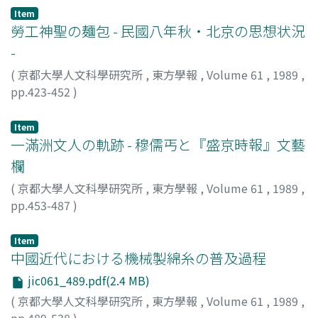
Item
勞工神聖の麺包 - 民國八年秋・北京の思想状況
-
(
京都大學人文科學研究所
,
東方學報
,
Volume 61
,
1989
,
pp.423-452
)
小野, 信爾
;
Ono, Shinji
;
オノ, シンジ
Item
一滿洲文人の軌跡 - 穆儒丐と『盛京時報』文藝
欄
(
京都大學人文科學研究所
,
東方學報
,
Volume 61
,
1989
,
pp.453-487
)
村田, 裕子
;
Murata, Yuko
;
ムラタ, ユウコ
Item
中國近代における機械製綿糸の普及過程
jic061_489.pdf(2.4 MB)
(
京都大學人文科學研究所
,
東方學報
,
Volume 61
,
1989
,
pp.489-538
)