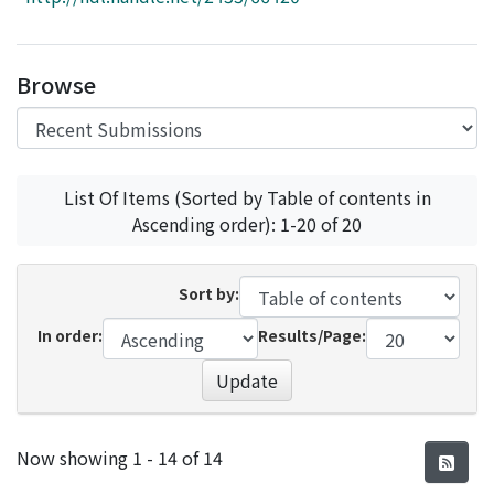
Access Statistics
Library Network
Browse
List Of Items (Sorted by Table of contents in
Ascending order): 1-20 of 20
Sort by:
In order:
Results/Page:
Update
Recent Submissions
Now showing
1 - 14 of 14