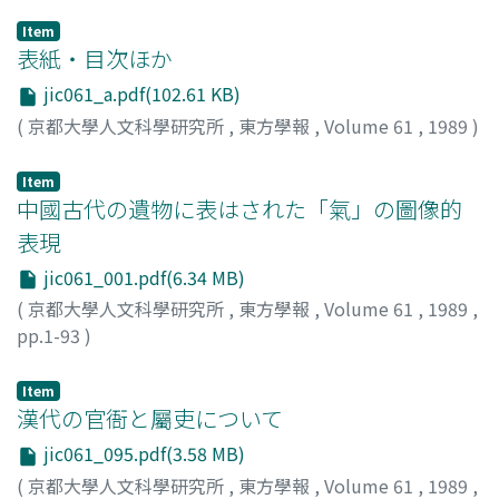
Item
表紙・目次ほか
jic061_a.pdf(102.61 KB)
(
京都大學人文科學研究所
,
東方學報
,
Volume 61
,
1989
)
Item
中國古代の遺物に表はされた「氣」の圖像的
表現
jic061_001.pdf(6.34 MB)
(
京都大學人文科學研究所
,
東方學報
,
Volume 61
,
1989
,
pp.1-93
)
林, 巳奈夫
;
Hayashi, Minao
;
ハヤシ, ミナオ
Item
漢代の官衙と屬吏について
jic061_095.pdf(3.58 MB)
(
京都大學人文科學研究所
,
東方學報
,
Volume 61
,
1989
,