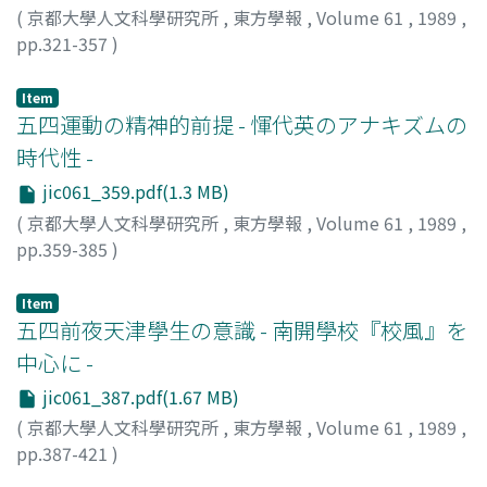
(
京都大學人文科學研究所
,
東方學報
,
Volume 61
,
1989
,
pp.321-357
)
井波, 陵一
;
Inami, Ryoichi
;
イナミ, リョウイチ
Item
五四運動の精神的前提 - 惲代英のアナキズムの
時代性 -
jic061_359.pdf(1.3 MB)
(
京都大學人文科學研究所
,
東方學報
,
Volume 61
,
1989
,
pp.359-385
)
狹閒, 直樹
;
Hazama, Naoki
;
狭間, 直樹
;
ハザマ, ナオキ
Item
五四前夜天津學生の意識 - 南開學校『校風』を
中心に -
jic061_387.pdf(1.67 MB)
(
京都大學人文科學研究所
,
東方學報
,
Volume 61
,
1989
,
pp.387-421
)
片岡, 一忠
;
Kataoka, Kazutada
;
カタオカ, カズタダ