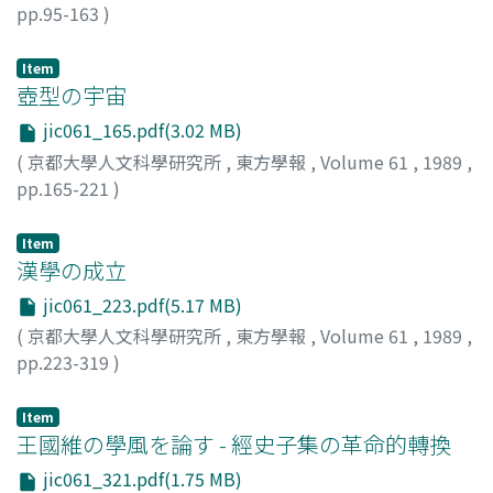
pp.95-163
)
佐原, 康夫
;
Sahara, Yasuo
;
サハラ, ヤスオ
Item
壺型の宇宙
jic061_165.pdf(3.02 MB)
(
京都大學人文科學研究所
,
東方學報
,
Volume 61
,
1989
,
pp.165-221
)
小南, 一郎
;
Kominami, Ichiro
;
コミナミ, イチロウ
Item
漢學の成立
jic061_223.pdf(5.17 MB)
(
京都大學人文科學研究所
,
東方學報
,
Volume 61
,
1989
,
pp.223-319
)
井上, 進
;
Inoue, Susumu
;
イノウエ, ススム
Item
王國維の學風を論す - 經史子集の革命的轉換
jic061_321.pdf(1.75 MB)