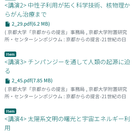
<講演2> 中性子利用が拓く科学技術、核物理か
らがん治療まで
2_29.pdf(6.2 MB)
(
京都大学「京都からの提言」事務局
,
京都大学附置研究
所・センターシンポジウム : 京都からの提言-21世紀の日
本を考える
,
Volume 2
,
2007
,
pp.29-44
)
代谷, 誠治
;
Shiroya, Seiji
;
シロヤ, セイジ
Item
<講演3> チンパンジーを通して人類の起源に迫
る
2_45.pdf(7.85 MB)
(
京都大学「京都からの提言」事務局
,
京都大学附置研究
所・センターシンポジウム : 京都からの提言-21世紀の日
本を考える
,
Volume 2
,
2007
,
pp.45-60
)
松沢, 哲郎
;
Matsuzawa, Tetsuro
;
マツザワ, テツロウ
Item
<講演4> 太陽系文明の曙光と宇宙エネルギー利
用