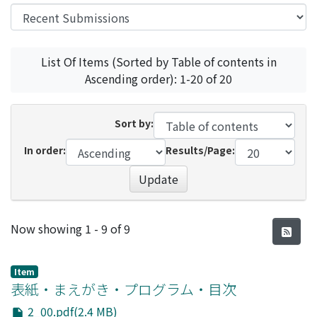
List Of Items (Sorted by Table of contents in
Ascending order): 1-20 of 20
Sort by:
In order:
Results/Page:
Update
Recent Submissions
Now showing
1 - 9 of 9
Item
表紙・まえがき・プログラム・目次
2_00.pdf(2.4 MB)