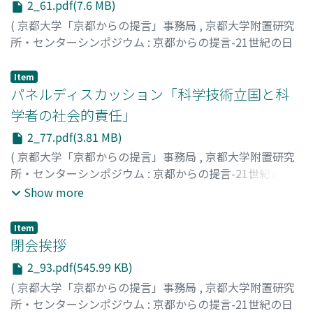
2_61.pdf(7.6 MB)
(
京都大学「京都からの提言」事務局
,
京都大学附置研究
所・センターシンポジウム : 京都からの提言-21世紀の日
本を考える
,
Volume 2
,
2007
,
pp.61-76
)
松本, 紘
;
Matsumoto, Hiroshi
;
マツモト, ヒロシ
Item
パネルディスカッション「科学技術立国と科
学者の社会的責任」
2_77.pdf(3.81 MB)
(
京都大学「京都からの提言」事務局
,
京都大学附置研究
所・センターシンポジウム : 京都からの提言-21世紀の日
本を考える
,
Volume 2
,
2007
,
pp.77-92
)
Show more
金, 文京
;
松本, 紘
;
九後, 太一
;
代谷, 誠治
;
松沢, 哲郎
;
水野,
広祐
;
土岐, 博
;
本多, 宏
;
Matsumoto, Hiroshi
;
Kugo,
Item
Taichi
;
Shiroya, Seiji
;
Matsuzawa, Tetsuro
;
Mizuno,
閉会挨拶
Kosuke
;
Toki, Hiroshi
;
Honda, Hiroshi
;
マツモト, ヒロシ
;
2_93.pdf(545.99 KB)
クゴ, タイチ
;
シロヤ, セイジ
;
マツザワ, テツロウ
;
ミズノ,
(
京都大学「京都からの提言」事務局
,
京都大学附置研究
コウスケ
;
トキ, ヒロシ
;
ホンダ, ヒロシ
所・センターシンポジウム : 京都からの提言-21世紀の日