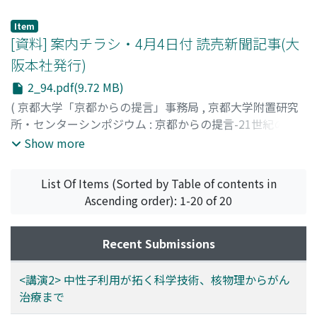
本を考える
,
Volume 2
,
2007
,
pp.93-93
)
川井, 秀一
;
Kawai, Shuichi
;
カワイ, シュウイチ
Item
[資料] 案内チラシ・4月4日付 読売新聞記事(大
阪本社発行)
2_94.pdf(9.72 MB)
(
京都大学「京都からの提言」事務局
,
京都大学附置研究
所・センターシンポジウム : 京都からの提言-21世紀の日
本を考える
,
Volume 2
,
2007
,
pp.94-98
)
Show more
List Of Items (Sorted by Table of contents in
Ascending order): 1-20 of 20
Recent Submissions
<講演2> 中性子利用が拓く科学技術、核物理からがん
治療まで