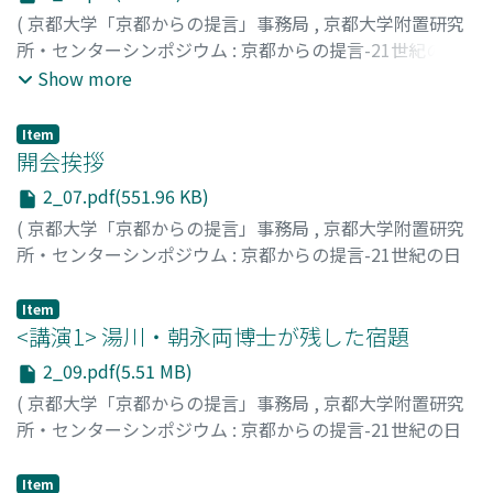
(
京都大学「京都からの提言」事務局
,
京都大学附置研究
所・センターシンポジウム : 京都からの提言-21世紀の日
本を考える
,
Volume 2
,
2007
)
Show more
Item
開会挨拶
2_07.pdf(551.96 KB)
(
京都大学「京都からの提言」事務局
,
京都大学附置研究
所・センターシンポジウム : 京都からの提言-21世紀の日
本を考える
,
Volume 2
,
2007
,
pp.7-8
)
尾池, 和夫
;
Oike, Kazuo
;
オイケ, カズオ
Item
<講演1> 湯川・朝永両博士が残した宿題
2_09.pdf(5.51 MB)
(
京都大学「京都からの提言」事務局
,
京都大学附置研究
所・センターシンポジウム : 京都からの提言-21世紀の日
本を考える
,
Volume 2
,
2007
,
pp.9-28
)
九後, 太一
;
Kugo, Taichi
;
クゴ, タイチ
Item