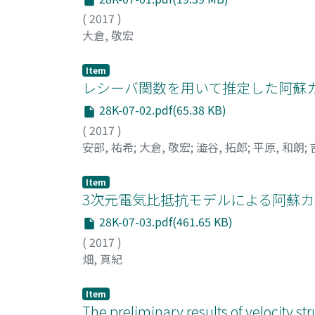
(
2017
)
大倉, 敬宏
Item
レシーバ関数を用いて推定した阿蘇
28K-07-02.pdf(65.38 KB)
(
2017
)
安部, 祐希
;
大倉, 敬宏
;
澁谷, 拓郎
;
平原, 和朗
;
Item
3次元電気比抵抗モデルによる阿蘇
28K-07-03.pdf(461.65 KB)
(
2017
)
畑, 真紀
Item
The preliminary results of velocity s