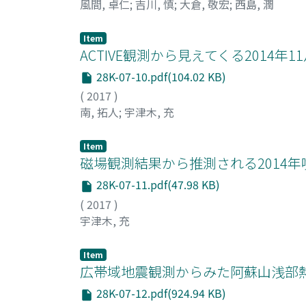
風間, 卓仁
;
吉川, 慎
;
大倉, 敬宏
;
西島, 潤
Item
ACTIVE観測から見えてくる2014
28K-07-10.pdf(104.02 KB)
(
2017
)
南, 拓人
;
宇津木, 充
Item
磁場観測結果から推測される2014
28K-07-11.pdf(47.98 KB)
(
2017
)
宇津木, 充
Item
広帯域地震観測からみた阿蘇山浅部
28K-07-12.pdf(924.94 KB)