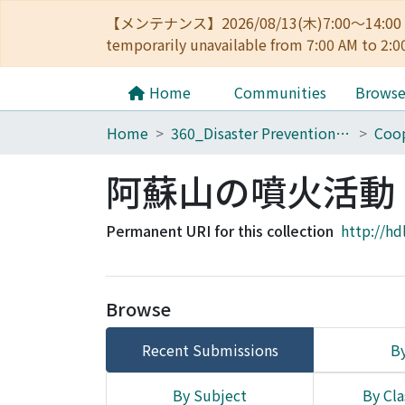
【メンテナンス】2026/08/13(木)7:00～14
temporarily unavailable from 7:00 AM to 2:0
Home
Communities
Brows
Home
360_Disaster Prevention Research Institute
Coop
阿蘇山の噴火活動
Permanent URI for this collection
http://hd
Browse
Recent Submissions
By
By Subject
By Cla