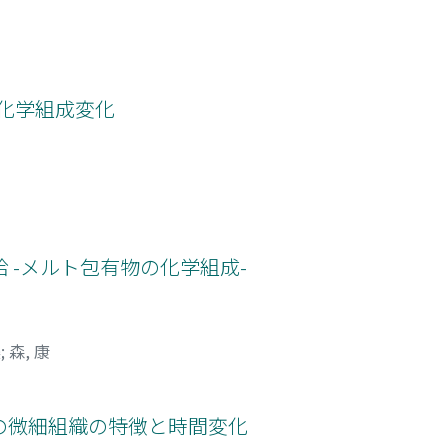
の化学組成変化
 -メルト包有物の化学組成-
美
;
森, 康
山灰の微細組織の特徴と時間変化