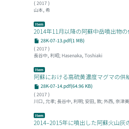
(
2017
)
山本, 希
Item
2014年11月以降の阿蘇中岳噴出物
28K-07-13.pdf(1 MB)
(
2017
)
長谷中, 利昭
;
Hasenaka, Toshiaki
Item
阿蘇における高硫黄濃度マグマの供給
28K-07-14.pdf(64.96 KB)
(
2017
)
川口, 允孝
;
長谷中, 利明
;
安田, 敦
;
外西, 奈津
Item
2014–2015年に噴出した阿蘇火