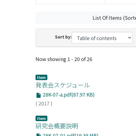
List Of Items (Sort
Sort by:
Recent Submissions
Now showing
1 - 20 of 26
Item
発表会スケジュール
28K-07-a.pdf(87.97 KB)
(
2017
)
Item
研究会概要説明
28K-07-01.pdf(19.39 MB)