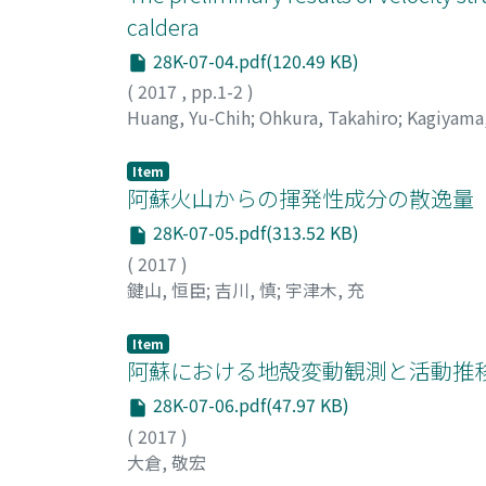
caldera
28K-07-04.pdf(120.49 KB)
(
2017
,
pp.1-2
)
Huang, Yu-Chih
;
Ohkura, Takahiro
;
Kagiyama
川, 慎
;
井上, 寛之
Item
阿蘇火山からの揮発性成分の散逸量
28K-07-05.pdf(313.52 KB)
(
2017
)
鍵山, 恒臣
;
吉川, 慎
;
宇津木, 充
Item
阿蘇における地殻変動観測と活動推
28K-07-06.pdf(47.97 KB)
(
2017
)
大倉, 敬宏