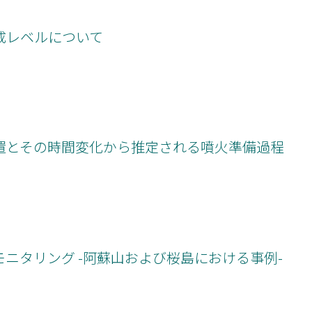
戒レベルについて
置とその時間変化から推定される噴火準備過程
ニタリング -阿蘇山および桜島における事例-