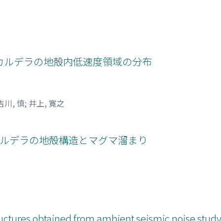
カルデラの地殻内低速度領域の分布
吉川, 慎
;
井上, 寛之
カルデラの地殻構造とマグマ溜まり
tructures obtained from ambient seismic noise study