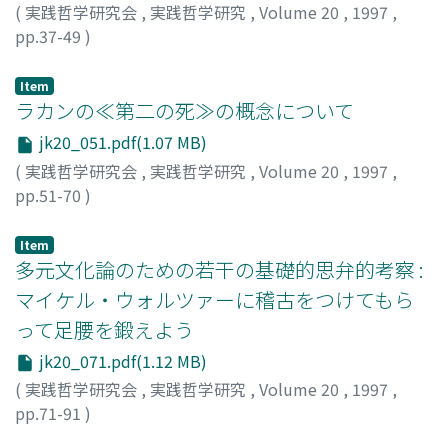
(
実践哲学研究会
,
実践哲学研究
,
Volume 20
,
1997
,
pp.37-49
)
Masugata, Kinya
;
桝形, 公也
;
マスガタ, キンヤ
Item
ラカンの≪第二の死≫の概念について
jk20_051.pdf(1.07 MB)
(
実践哲学研究会
,
実践哲学研究
,
Volume 20
,
1997
,
pp.51-70
)
伊藤, 正博
;
Ito, Masahiro
;
イトウ, マサヒロ
Item
多元文化論のための若干の基礎的思弁的考察 :
マイケル・ウォルツァーに稽古をつけてもら
って足腰を鍛えよう
jk20_071.pdf(1.12 MB)
(
実践哲学研究会
,
実践哲学研究
,
Volume 20
,
1997
,
pp.71-91
)
藤野, 寛
;
Fujino, Hiroshi
;
フジノ, ヒロシ