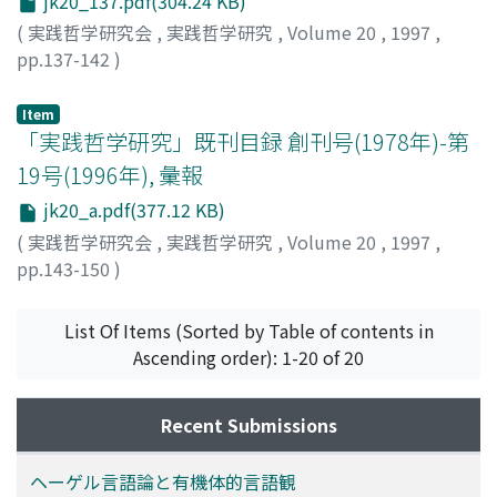
jk20_137.pdf(304.24 KB)
(
実践哲学研究会
,
実践哲学研究
,
Volume 20
,
1997
,
pp.137-142
)
加藤, 尚武
;
Kato, Hisatake
;
カトウ, ヒサタケ
Item
「実践哲学研究」既刊目録 創刊号(1978年)-第
19号(1996年), 彙報
jk20_a.pdf(377.12 KB)
(
実践哲学研究会
,
実践哲学研究
,
Volume 20
,
1997
,
pp.143-150
)
List Of Items (Sorted by Table of contents in
Ascending order): 1-20 of 20
Recent Submissions
ヘーゲル言語論と有機体的言語観