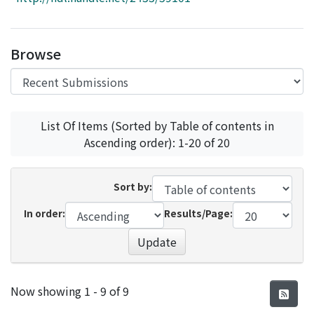
Access Statistics
Library Network
Browse
List Of Items (Sorted by Table of contents in
Ascending order): 1-20 of 20
Sort by:
In order:
Results/Page:
Update
Recent Submissions
Now showing
1 - 9 of 9