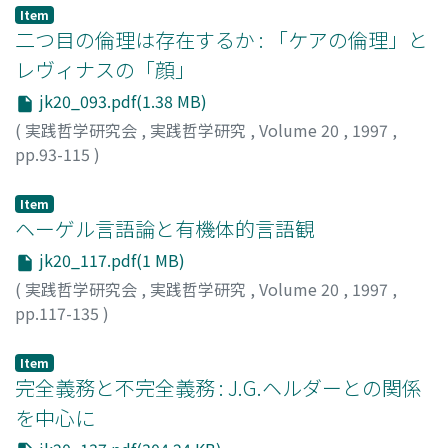
Item
二つ目の倫理は存在するか : 「ケアの倫理」と
レヴィナスの「顔」
jk20_093.pdf(1.38 MB)
(
実践哲学研究会
,
実践哲学研究
,
Volume 20
,
1997
,
pp.93-115
)
佐藤, 義之
;
Sato, Yoshiyuki
;
70252153
;
サトウ, ヨシユキ
Item
ヘーゲル言語論と有機体的言語観
jk20_117.pdf(1 MB)
(
実践哲学研究会
,
実践哲学研究
,
Volume 20
,
1997
,
pp.117-135
)
板井, 孝一郎
;
Itai, Koichiro
;
イタイ, コウイチロウ
Item
完全義務と不完全義務 : J.G.ヘルダーとの関係
を中心に