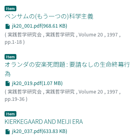
Item
ベンサムの(もう一つの)科学主義
jk20_001.pdf(968.61 KB)
(
実践哲学研究会
,
実践哲学研究
,
Volume 20
,
1997
,
pp.1-18
)
安彦, 一恵
;
Abiko, Kazuyoshi
;
アビコ, カズヨシ
Item
オランダの安楽死問題 : 要請なしの生命終幕行
為
jk20_019.pdf(1.07 MB)
(
実践哲学研究会
,
実践哲学研究
,
Volume 20
,
1997
,
pp.19-36
)
長岡, 成夫
;
Nagaoka, Shigeo
;
ナガオカ, シゲオ
Item
KIERKEGAARD AND MEIJI ERA
jk20_037.pdf(633.83 KB)