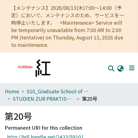
【メンテナンス】2026/08/13(木)7:00～14:00（予
定）において、メンテナンスのため、サービスを一
時停止いたします。 <Maintenance> Service will
be temporarily unavailable from 7:00 AM to 2:00
PM (tentative) on Thursday, August 13, 2026 due
to maintenance.
Home
010_Graduate School of Letters
Home
STUDIEN ZUR PRAKTISCHEN PHILOSOPHIE
第20号
Communities
第20号
Browse
Permanent URI for this collection
Download Ranking
http://hdl.handle.net/2433/59101