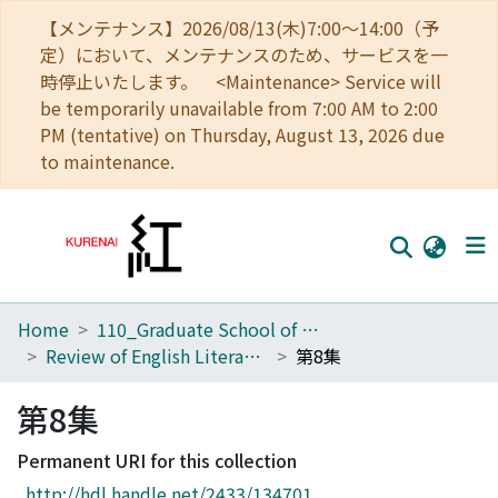
【メンテナンス】2026/08/13(木)7:00～14:00（予
定）において、メンテナンスのため、サービスを一
時停止いたします。 <Maintenance> Service will
be temporarily unavailable from 7:00 AM to 2:00
PM (tentative) on Thursday, August 13, 2026 due
to maintenance.
Home
110_Graduate School of Human and Environmental Studies
Home
Review of English Literature
第8集
Communities
第8集
Browse
Permanent URI for this collection
Download Ranking
http://hdl.handle.net/2433/134701