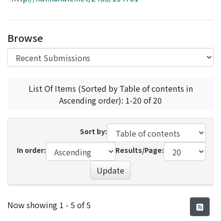
Access Statistics
Library Network
Browse
List Of Items (Sorted by Table of contents in
Ascending order): 1-20 of 20
Sort by:
In order:
Results/Page:
Update
Recent Submissions
Now showing
1 - 5 of 5