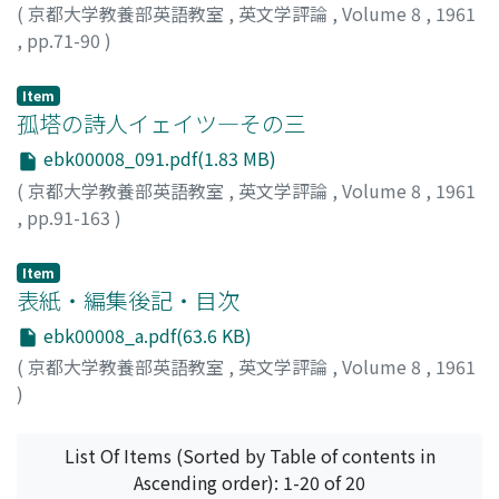
(
京都大学教養部英語教室
,
英文学評論
,
Volume 8
,
1961
,
pp.71-90
)
竹森, 修
;
Takemori, Osamu
;
タケモリ, オサム
Item
孤塔の詩人イェイツ―その三
ebk00008_091.pdf(1.83 MB)
(
京都大学教養部英語教室
,
英文学評論
,
Volume 8
,
1961
,
pp.91-163
)
大浦, 幸男
;
Oura, Yukio
;
オオウラ, ユキオ
Item
表紙・編集後記・目次
ebk00008_a.pdf(63.6 KB)
(
京都大学教養部英語教室
,
英文学評論
,
Volume 8
,
1961
)
List Of Items (Sorted by Table of contents in
Ascending order): 1-20 of 20