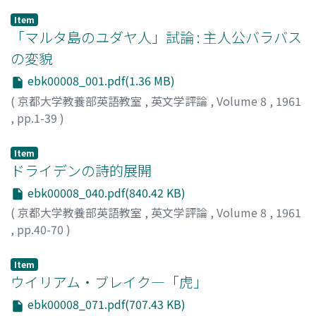
Item
「マルタ島のユダヤ人」試論 : 主人公バラバス
の変貌
ebk00008_001.pdf(1.36 MB)
(
京都大学教養部英語教室
,
英文学評論
,
Volume 8
,
1961
,
pp.1-39
)
岡田, 洋一
;
Okada, Yoichi
;
オカダ, ヨウイチ
Item
ドライデンの詩的展開
ebk00008_040.pdf(840.42 KB)
(
京都大学教養部英語教室
,
英文学評論
,
Volume 8
,
1961
,
pp.40-70
)
山村, 武雄
;
Yamamura, Takeo
;
ヤマムラ, タケオ
Item
ウイリアム・ブレイク―「虎」
ebk00008_071.pdf(707.43 KB)