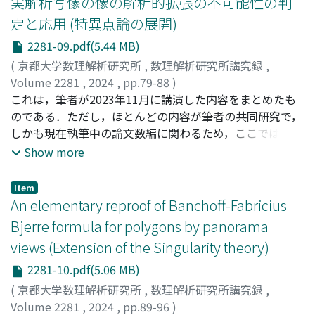
実解析写像の像の解析的拡張の不可能性の判
は，Bourの定理の内在的な一般化として，特異点をもつ
定と応用 (特異点論の展開)
螺旋曲面に対するBour型定理の紹介を行う。またその応
2281-09.pdf(5.44 MB)
用として得られる特異点における幾何学的不変量の外在性
の証明の概説を行う。
(
京都大学数理解析研究所
,
数理解析研究所講究録
,
Volume 2281
,
2024
,
pp.79-88
)
梅原, 雅顕
これは，筆者が2023年11月に講演した内容をまとめたも
;
Umehara, Masaaki
のである．ただし，ほとんどの内容が筆者の共同研究で，
しかも現在執筆中の論文数編に関わるため，ここではテク
ニカルな部分は避け，動機と研究概要を紹介する（文献に
Show more
ある準備中の論文は，現時点では年内には完成する予定で
す．）
Item
An elementary reproof of Banchoff-Fabricius
Bjerre formula for polygons by panorama
views (Extension of the Singularity theory)
2281-10.pdf(5.06 MB)
(
京都大学数理解析研究所
,
数理解析研究所講究録
,
Volume 2281
,
2024
,
pp.89-96
)