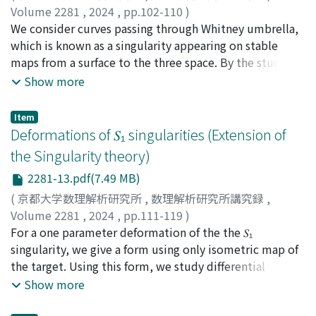
Volume 2281
,
2024
,
pp.102-110
)
Hayashi, Hiroyuki
We consider curves passing through Whitney umbrella,
;
林, 弘幸
which is known as a singularity appearing on stable
maps from a surface to the three space. By the study of
curvature of such curves, we obtain relations between
Show more
curves and the differential geometric properties of
Whitney umbrella.
Item
Deformations of 𝑆₁ singularities (Extension of
the Singularity theory)
2281-13.pdf(7.49 MB)
(
京都大学数理解析研究所
,
数理解析研究所講究録
,
Volume 2281
,
2024
,
pp.111-119
)
Shimada, Runa
For a one parameter deformation of the the 𝑆₁
;
島田, 瑠奈
singularity, we give a form using only isometric map of
the target. Using this form, we study differential
geometric properties of 𝑆₁ singularities and the Whitney
Show more
umbrellas appearing in the deformation. This note is an