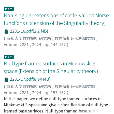
Nakatsuyama, Nozomi
;
中津山, 希
Item
Non-singular extensions of circle-valued Morse
functions (Extension of the Singularity theory)
2281-16.pdf(2.2 MB)
(
京都大学数理解析研究所
,
数理解析研究所講究録
,
Volume 2281
,
2024
,
pp.144-152
)
岩倉, 康樹
;
Iwakura, Koki
Item
Null type framed surfaces in Minkowski 3-
space (Extension of the Singularity theory)
2281-17.pdf(8.94 MB)
(
京都大学数理解析研究所
,
数理解析研究所講究録
,
Volume 2281
,
2024
,
pp.153-162
)
Yao, Kaixin
In this paper, we define null type framed surfaces in
;
Pei, Donghe
Minkowski 3-space and give a classification of null type
framed base surfaces. Null type framed base surfaces