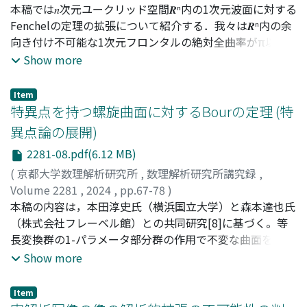
山内, 優太
本稿では𝑛次元ユークリッド空間𝑹ⁿ内の1次元波面に対する
;
Yamauchi, Yuta
Fenchelの定理の拡張について紹介する．我々は𝑹ⁿ内の余
向き付け不可能な1次元フロンタルの絶対全曲率がπ以上
であり，等号が成立するのはフロンタルが平面曲線であり
Show more
locally 𝐿-convexかつ回転数が±½である時に限ることを
証明した．さらに波面の絶対全曲率がπ, 特異点を全てカ
Item
スプとしてその数を𝑁とした時，𝑁は3以上の奇数となり𝑁
特異点を持つ螺旋曲面に対するBourの定理 (特
= 3であることと波面が単純閉曲線であることは同値とな
異点論の展開)
る．本稿の内容は田中千紗氏(NTTデータフロンティア)と
2281-08.pdf(6.12 MB)
本田淳史氏(横浜国立大学)との共同研究[3]に基づく．
(
京都大学数理解析研究所
,
数理解析研究所講究録
,
Volume 2281
,
2024
,
pp.67-78
)
服部, 祐樹
本稿の内容は，本田淳史氏（横浜国立大学）と森本達也氏
;
Hattori, Yuki
（株式会社フレーベル館）との共同研究[8]に基づく。等
長変換群の1-パラメータ部分群の作用で不変な曲面を螺旋
曲面という。Bourの定理は，与えられた螺旋曲面𝑆に対
Show more
し，𝑆と等長的な螺旋曲面の2-パラメータ族が存在するこ
とを主張する。これまでBourの定理は，外の空間が様々
Item
な3次元リーマン多様体の場合に拡張されてきた。本稿で