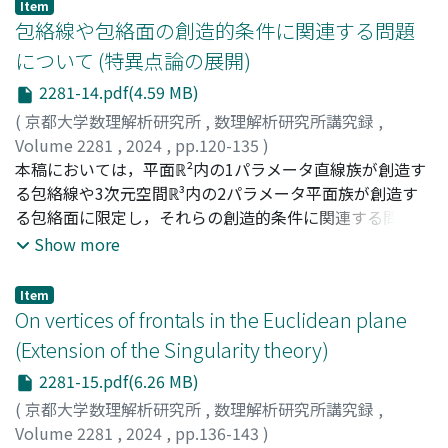
addition to the author's talk given in the RIMS
Item
workshop “Extension of the Singularity theory” which is
包絡線や包絡面の創造的条件に関連する問題
held from November 27th to 29th, 2023.
について (特異点論の展開)
2281-14.pdf(4.59 MB)
(
京都大学数理解析研究所
,
数理解析研究所講究録
,
Volume 2281
,
2024
,
pp.120-135
)
西村, 尚史
本稿においては，平面ℝ²内の1パラメータ直線族が創造す
;
Nishimura, Takashi
る包絡線や3次元空間ℝ³内の2パラメータ平面族が創造す
る包絡面に限定し，それらの創造的条件に関連する問題
（筆者が気になっている/いた問題）を取り上げることに
Show more
する．
Item
On vertices of frontals in the Euclidean plane
(Extension of the Singularity theory)
2281-15.pdf(6.26 MB)
(
京都大学数理解析研究所
,
数理解析研究所講究録
,
Volume 2281
,
2024
,
pp.136-143
)