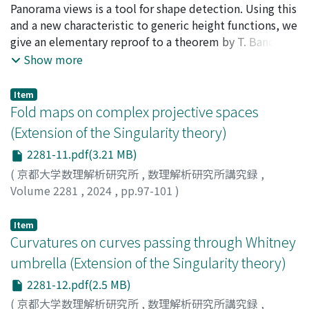
Kobayashi, Mahito
Panorama views is a tool for shape detection. Using this
;
Sano, Takashi
;
Yamamoto, Minoru
;
小林, 真人
and a new characteristic to generic height functions, we
;
佐野, 貴志
;
山本, 稔
give an elementary reproof to a theorem by T. Banchoff
on the shape of polygons, which is a PL-version of the
Show more
well-known formula by Fabricius-Bjerre.
Item
Fold maps on complex projective spaces
(Extension of the Singularity theory)
2281-11.pdf(3.21 MB)
(
京都大学数理解析研究所
,
数理解析研究所講究録
,
Volume 2281
,
2024
,
pp.97-101
)
佐久間, 一浩
;
Sakuma, Kazuhiro
Item
Curvatures on curves passing through Whitney
umbrella (Extension of the Singularity theory)
2281-12.pdf(2.5 MB)
(
京都大学数理解析研究所
,
数理解析研究所講究録
,