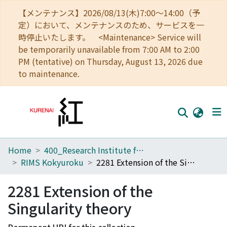
【メンテナンス】2026/08/13(木)7:00～14:00（予
定）において、メンテナンスのため、サービスを一
時停止いたします。 <Maintenance> Service will
be temporarily unavailable from 7:00 AM to 2:00
PM (tentative) on Thursday, August 13, 2026 due
to maintenance.
Home
400_Research Institute for Mathematical Sciences
Home
RIMS Kokyuroku
2281 Extension of the Singularity theory
Communities
2281 Extension of the
Browse
Singularity theory
Download Ranking