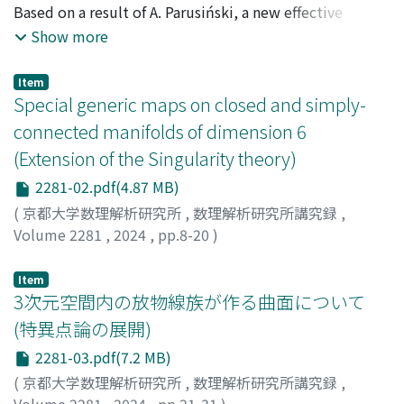
Based on a result of A. Parusiński, a new effective
method is proposed for computing bifurcation sets of
Show more
complex polynomial mappings. The keys of our
approach are the concept of local cohomology and the
Item
Grothendieck local duality on residues. The resulting
Special generic maps on closed and simply-
method can treat the case of a family of polynomial
connected manifolds of dimension 6
mappings that depend on deformation parameters.
(Extension of the Singularity theory)
2281-02.pdf(4.87 MB)
(
京都大学数理解析研究所
,
数理解析研究所講究録
,
Volume 2281
,
2024
,
pp.8-20
)
北澤, 直樹
;
Kitazawa, Naoki
Item
3次元空間内の放物線族が作る曲面について
(特異点論の展開)
2281-03.pdf(7.2 MB)
(
京都大学数理解析研究所
,
数理解析研究所講究録
,