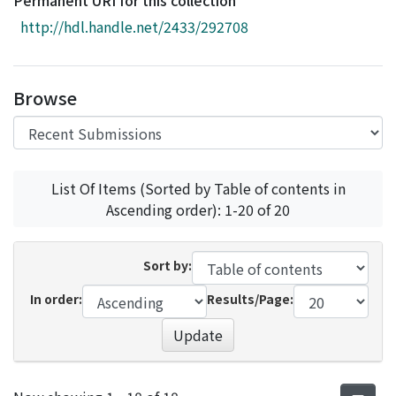
Permanent URI for this collection
Access Statistics
http://hdl.handle.net/2433/292708
Library Network
Browse
List Of Items (Sorted by Table of contents in
Ascending order): 1-20 of 20
Sort by:
In order:
Results/Page:
Update
Recent Submissions