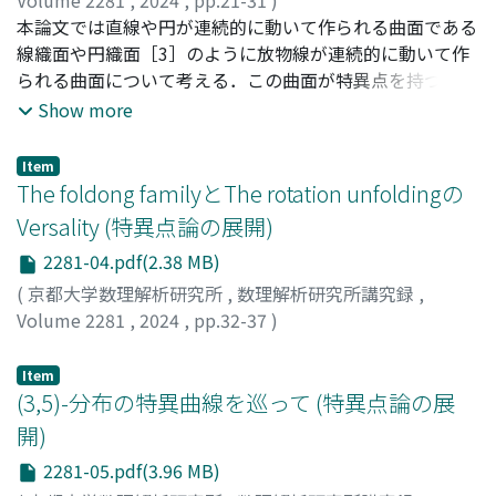
Volume 2281
,
2024
,
pp.21-31
)
竹内, 伸子
本論文では直線や円が連続的に動いて作られる曲面である
;
山本, 卓宏
;
Takeuchi, Nobuko
;
Yamamoto,
Takahiro
線織面や円織面［3］のように放物線が連続的に動いて作
られる曲面について考える．この曲面が特異点を持つと
き，その特異曲線と放物線の関係を調べる．
Show more
Item
The foldong familyとThe rotation unfoldingの
Versality (特異点論の展開)
2281-04.pdf(2.38 MB)
(
京都大学数理解析研究所
,
数理解析研究所講究録
,
Volume 2281
,
2024
,
pp.32-37
)
平松, 篤樹
;
Hiramatsu, Atsuki
Item
(3,5)-分布の特異曲線を巡って (特異点論の展
開)
2281-05.pdf(3.96 MB)