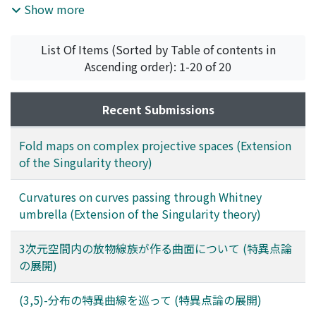
contain regular null surfaces, but they are allowed to
Show more
have singularities. Then we define the Bertrand offsets
of null tangent developables, whose striction curves are
List Of Items (Sorted by Table of contents in
null, and give some properties of Bertrand offsets.
Ascending order): 1-20 of 20
Recent Submissions
Fold maps on complex projective spaces (Extension
of the Singularity theory)
Curvatures on curves passing through Whitney
umbrella (Extension of the Singularity theory)
3次元空間内の放物線族が作る曲面について (特異点論
の展開)
(3,5)-分布の特異曲線を巡って (特異点論の展開)