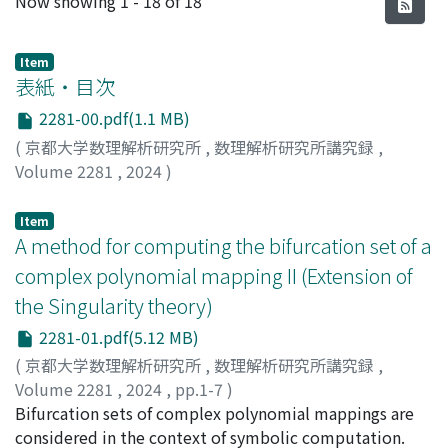
Now showing
1 - 18 of 18
Item
表紙・目次
2281-00.pdf(1.1 MB)
(
京都大学数理解析研究所
,
数理解析研究所講究録
,
Volume 2281
,
2024
)
Item
A method for computing the bifurcation set of a
complex polynomial mapping II (Extension of
the Singularity theory)
2281-01.pdf(5.12 MB)
(
京都大学数理解析研究所
,
数理解析研究所講究録
,
Volume 2281
,
2024
,
pp.1-7
)
Tajima, Shinichi
Bifurcation sets of complex polynomial mappings are
;
Nabeshima, Katsusuke
;
田島, 慎一
;
鍋
島, 克輔
considered in the context of symbolic computation.