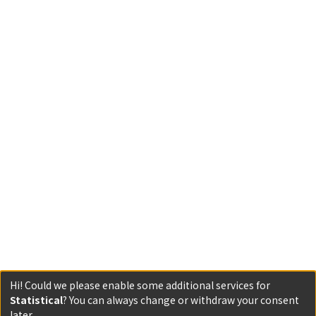
Hi! Could we please enable some additional services for
Statistical
? You can always change or withdraw your consent
Powered by DSpace and JAIRO Crawler-List
later.