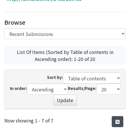
Access Statistics
Library Network
Browse
List Of Items (Sorted by Table of contents in
Ascending order): 1-20 of 20
Sort by:
In order:
Results/Page:
Update
Recent Submissions
Now showing
1 - 7 of 7