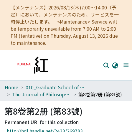
【メンテナンス】2026/08/13(木)7:00～14:00（予
定）において、メンテナンスのため、サービスを一
時停止いたします。 <Maintenance> Service will
be temporarily unavailable from 7:00 AM to 2:00
PM (tentative) on Thursday, August 13, 2026 due
to maintenance.
Home
010_Graduate School of Letters
Home
The Journal of Philosophical Studies
第8卷第2册 (第83號)
Communities
第8卷第2册 (第83號)
Browse
Permanent URI for this collection
Download Ranking
http://hdl.handle.net/2433/269783