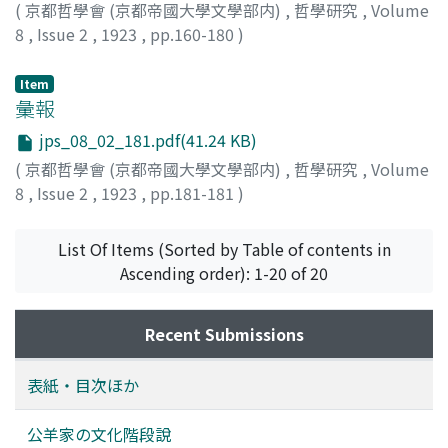
(
京都哲學會 (京都帝國大學文學部内)
,
哲學研究
,
Volume
8
,
Issue 2
,
1923
,
pp.160-180
)
世良, 壽男
Item
彙報
jps_08_02_181.pdf(41.24 KB)
(
京都哲學會 (京都帝國大學文學部内)
,
哲學研究
,
Volume
8
,
Issue 2
,
1923
,
pp.181-181
)
List Of Items (Sorted by Table of contents in
Ascending order): 1-20 of 20
Recent Submissions
表紙・目次ほか
公羊家の文化階段說