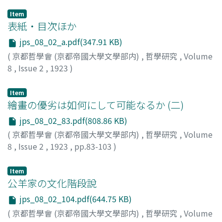
Item
表紙・目次ほか
jps_08_02_a.pdf(347.91 KB)
(
京都哲學會 (京都帝國大學文學部内)
,
哲學研究
,
Volume
8
,
Issue 2
,
1923
)
Item
繪畫の優劣は如何にして可能なるか (二)
jps_08_02_83.pdf(808.86 KB)
(
京都哲學會 (京都帝國大學文學部内)
,
哲學研究
,
Volume
8
,
Issue 2
,
1923
,
pp.83-103
)
植田, 壽藏
Item
公羊家の文化階段說
jps_08_02_104.pdf(644.75 KB)
(
京都哲學會 (京都帝國大學文學部内)
,
哲學研究
,
Volume