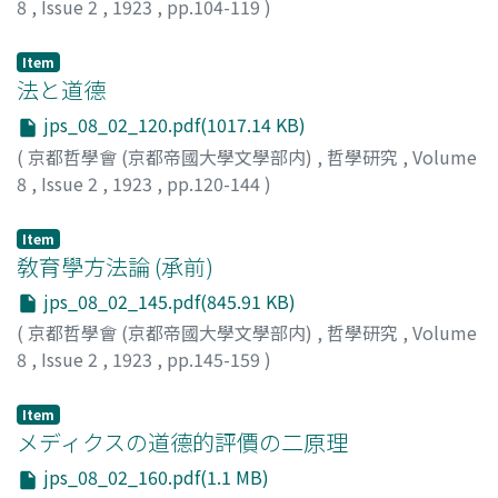
8
,
Issue 2
,
1923
,
pp.104-119
)
小島, 祐馬
Item
法と道德
jps_08_02_120.pdf(1017.14 KB)
(
京都哲學會 (京都帝國大學文學部内)
,
哲學研究
,
Volume
8
,
Issue 2
,
1923
,
pp.120-144
)
西田, 幾多郞
Item
敎育學方法論 (承前)
jps_08_02_145.pdf(845.91 KB)
(
京都哲學會 (京都帝國大學文學部内)
,
哲學研究
,
Volume
8
,
Issue 2
,
1923
,
pp.145-159
)
伊藤, 猷典
Item
メディクスの道德的評價の二原理
jps_08_02_160.pdf(1.1 MB)