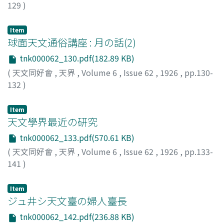
129
)
萩井, 俊雄
;
Hagii, Toshio
;
ハギイ, トシオ
Item
球面天文通俗講座 : 月の話(2)
tnk000062_130.pdf(182.89 KB)
(
天文同好會
,
天界
,
Volume 6
,
Issue 62
,
1926
,
pp.130-
132
)
上田, 穰
;
Ueta, Yutaka
;
ウエタ, ユタカ
Item
天文學界最近の研究
tnk000062_133.pdf(570.61 KB)
(
天文同好會
,
天界
,
Volume 6
,
Issue 62
,
1926
,
pp.133-
141
)
荒木, 俊馬
;
Araki, Toshima
;
アラキ, トシマ
Item
ジュ井シ天文臺の婦人臺長
tnk000062_142.pdf(236.88 KB)