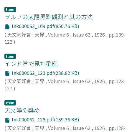
Item
ヲルフの太陽黑點觀測と其の方法
tnk000062_109.pdf(850.76 KB)
(
天文同好會
,
天界
,
Volume 6
,
Issue 62
,
1926
,
pp.109-
122
)
山本, 一淸
;
Yamamoto, Issei
;
ヤマモト, イッセイ
Item
インド洋で見た星座
tnk000062_123.pdf(238.82 KB)
(
天文同好會
,
天界
,
Volume 6
,
Issue 62
,
1926
,
pp.123-
127
)
山本, 一淸
;
Yamamoto, Issei
;
ヤマモト, イッセイ
Item
天文學の奬め
tnk000062_128.pdf(159.36 KB)
(
天文同好會
,
天界
,
Volume 6
,
Issue 62
,
1926
,
pp.128-