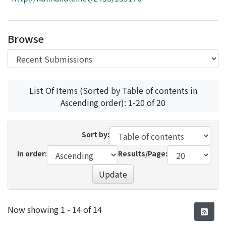
Access Statistics
Library Network
Browse
List Of Items (Sorted by Table of contents in
Ascending order): 1-20 of 20
Sort by:
In order:
Results/Page:
Update
Recent Submissions
Now showing
1 - 14 of 14