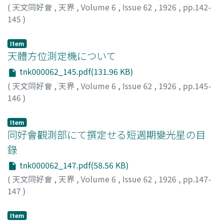
(
天文同好會
,
天界
,
Volume 6
,
Issue 62
,
1926
,
pp.142-
145
)
Item
天體方位測定機について
tnk000062_145.pdf(131.96 KB)
(
天文同好會
,
天界
,
Volume 6
,
Issue 62
,
1926
,
pp.145-
146
)
津田, 雅之
;
Tsuda, Masayuki
;
ツダ, マサユキ
Item
同好會觀測部にて撰定せる短週期變光星の目
錄
tnk000062_147.pdf(58.56 KB)
(
天文同好會
,
天界
,
Volume 6
,
Issue 62
,
1926
,
pp.147-
147
)
池田, 政晴
;
Ikeda, Masaharu
;
イケダ, マサハル
Item