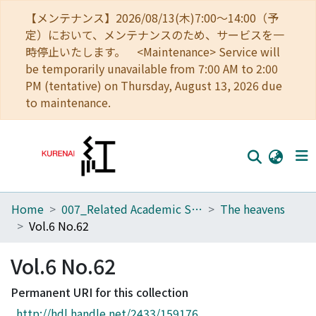
【メンテナンス】2026/08/13(木)7:00～14:00（予
定）において、メンテナンスのため、サービスを一
時停止いたします。 <Maintenance> Service will
be temporarily unavailable from 7:00 AM to 2:00
PM (tentative) on Thursday, August 13, 2026 due
to maintenance.
Home
007_Related Academic Societies
The heavens
Home
Vol.6 No.62
Communities
Vol.6 No.62
Browse
Permanent URI for this collection
Download Ranking
http://hdl.handle.net/2433/159176