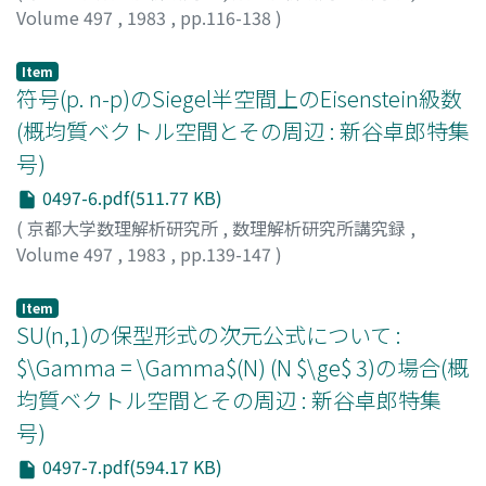
Volume 497
,
1983
,
pp.116-138
)
荒川, 恒男
;
Arakawa, Tsuneo
;
アラカワ, ツネオ
Item
符号(p. n-p)のSiegel半空間上のEisenstein級数
(概均質ベクトル空間とその周辺 : 新谷卓郎特集
号)
0497-6.pdf(511.77 KB)
(
京都大学数理解析研究所
,
数理解析研究所講究録
,
Volume 497
,
1983
,
pp.139-147
)
佐藤, 文広
;
Sato, Fumihiro
;
サトウ, フミヒロ
Item
SU(n,1)の保型形式の次元公式について :
$\Gamma = \Gamma$(N) (N $\ge$ 3)の場合(概
均質ベクトル空間とその周辺 : 新谷卓郎特集
号)
0497-7.pdf(594.17 KB)