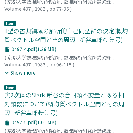
(
京都大学数理解析研究所
,
数理解析研究所講究録
,
Volume 497
,
1983
,
pp.77-95
)
新谷, 卓郎
;
室, 政和
;
Shintani, Takuro
;
Muro, Masakazu
;
シンタニ, タクロウ
;
ムロ, マサカズ
Item
II型の古典領域の解析的自己同型群の決定(概均
質ベクトル空間とその周辺 : 新谷卓郎特集号)
0497-4.pdf(1.26 MB)
(
京都大学数理解析研究所
,
数理解析研究所講究録
,
Volume 497
,
1983
,
pp.96-115
)
新谷, 卓郎
;
村瀬, 篤
;
菅野, 孝史
;
Shintani, Takuro
;
Murase,
Show more
Atsushi
;
Sugano, Takashi
;
シンタニ, タクロウ
;
ムラセ, ア
ツシ
;
スガノ, タカシ
Item
実2次体のStark-新谷の合同類不変量とある相
対類数について(概均質ベクトル空間とその周
辺 : 新谷卓郎特集号)
0497-5.pdf(1.01 MB)
(
京都大学数理解析研究所
,
数理解析研究所講究録
,