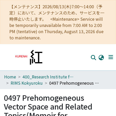
【メンテナンス】2026/08/13(木)7:00～14:00（予
定）において、メンテナンスのため、サービスを一
時停止いたします。 <Maintenance> Service will
be temporarily unavailable from 7:00 AM to 2:00
PM (tentative) on Thursday, August 13, 2026 due
to maintenance.
Home
400_Research Institute for Mathematical Sciences
Home
RIMS Kokyuroku
0497 Prehomogeneous Vector Space and Related Topics(Memoir for Mr.Takurou Shintani)
Communities
0497 Prehomogeneous
Browse
Vector Space and Related
Download Ranking
Topics(Memoir for