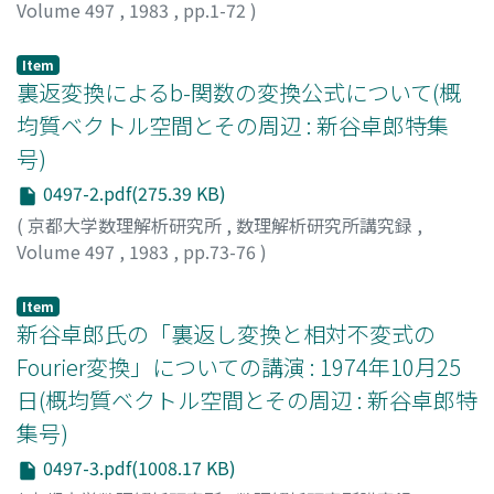
Volume 497
,
1983
,
pp.1-72
)
新谷, 卓郎
;
神保, 道夫
;
Shintani, Takuro
;
Jimbo, Michio
;
シンタニ, タクロウ
;
ジンボウ, ミチオ
Item
裏返変換によるb-関数の変換公式について(概
均質ベクトル空間とその周辺 : 新谷卓郎特集
号)
0497-2.pdf(275.39 KB)
(
京都大学数理解析研究所
,
数理解析研究所講究録
,
Volume 497
,
1983
,
pp.73-76
)
新谷, 卓郎
;
木村, 達雄
;
Shintani, Takuro
;
Kimura, Tatsuo
;
シンタニ, タクロウ
;
キムラ, タツオ
Item
新谷卓郎氏の「裏返し変換と相対不変式の
Fourier変換」についての講演 : 1974年10月25
日(概均質ベクトル空間とその周辺 : 新谷卓郎特
集号)
0497-3.pdf(1008.17 KB)