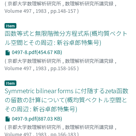
(
京都大学数理解析研究所
,
数理解析研究所講究録
,
Volume 497
,
1983
,
pp.148-157
)
加藤, 末広
;
Kato, Suehiro
;
カトウ, スエヒロ
Item
函数等式と無限階微分方程式系(概均質ベクト
ル空間とその周辺 : 新谷卓郎特集号)
0497-8.pdf(454.67 KB)
(
京都大学数理解析研究所
,
数理解析研究所講究録
,
Volume 497
,
1983
,
pp.158-165
)
河合, 隆裕
;
Kawai, Takahiro
;
カワイ, タカヒロ
Item
Symmetric bilinear forms に付随するzeta函数
の留数の計算について(概均質ベクトル空間と
その周辺 : 新谷卓郎特集号)
0497-9.pdf(887.03 KB)
(
京都大学数理解析研究所
,
数理解析研究所講究録
,
Volume 497
,
1983
,
pp.166-183
)