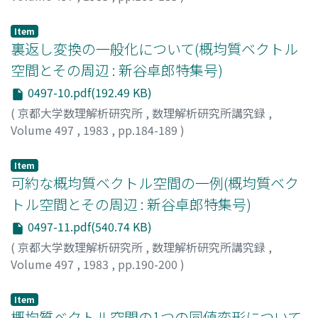
室, 政和
;
Muro, Masakazu
;
ムロ, マサカズ
Item
裏返し変換の一般化について(概均質ベクトル
空間とその周辺 : 新谷卓郎特集号)
0497-10.pdf(192.49 KB)
(
京都大学数理解析研究所
,
数理解析研究所講究録
,
Volume 497
,
1983
,
pp.184-189
)
寺西, 鎮男
;
Teranishi, Yasuo
;
テラニシ, ヤスオ
Item
可約な概均質ベクトル空間の一例(概均質ベク
トル空間とその周辺 : 新谷卓郎特集号)
0497-11.pdf(540.74 KB)
(
京都大学数理解析研究所
,
数理解析研究所講究録
,
Volume 497
,
1983
,
pp.190-200
)
笠井, 伸一
;
Kasai, Shinichi
;
カサイ, シンイチ
Item
概均質ベクトル空間の1つの同値変形について