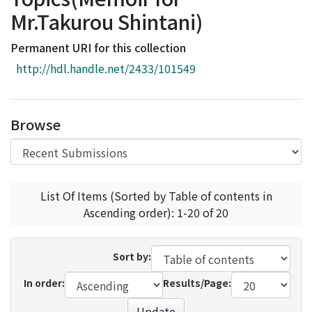
Access Statistics
Mr.Takurou Shintani)
Library Network
Permanent URI for this collection
http://hdl.handle.net/2433/101549
Browse
List Of Items (Sorted by Table of contents in
Ascending order): 1-20 of 20
Sort by:
In order:
Results/Page:
Update