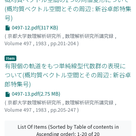
(概均質ベクトル空間とその周辺 : 新谷卓郎特集
号)
0497-12.pdf(317 KB)
(
京都大学数理解析研究所
,
数理解析研究所講究録
,
Volume 497
,
1983
,
pp.201-204
)
保倉, 理美
;
Yasukura, Osami
;
ヤスクラ, オサミ
Item
有限個の軌道をもつ単純線型代数群の表現に
ついて(概均質ベクトル空間とその周辺 : 新谷卓
郎特集号)
0497-13.pdf(2.75 MB)
(
京都大学数理解析研究所
,
数理解析研究所講究録
,
Volume 497
,
1983
,
pp.205-247
)
木村, 達雄
;
Kimura, Tatsuo
;
キムラ, タツオ
List Of Items (Sorted by Table of contents in
Ascending order): 1-20 of 20