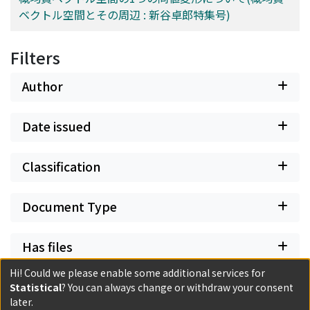
ベクトル空間とその周辺 : 新谷卓郎特集号)
Filters
Author
Date issued
Classification
Document Type
Has files
Hi! Could we please enable some additional services for
Statistical
? You can always change or withdraw your consent
later.