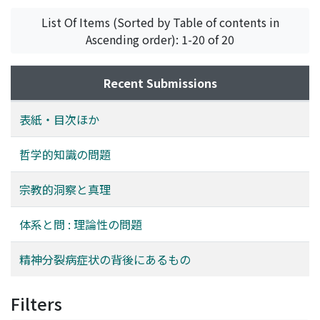
mannigfaltigen Symptome, nach wie vor
List Of Items (Sorted by Table of contents in
ungeantwortet. Es ist zwar allerorts anerkannt, daß
Ascending order): 1-20 of 20
diese Krankheit weder nur Leib noch nur Seele des
Menschen trifft, sondern den ganzen Menschen von
seinem Grund aus verändert, indem sie gerade dort
Recent Submissions
überfällt, wo ein Mensch richtig zum Menschen wird,
das Wesen des Menschenwesens. Eine der
表紙・目次ほか
Wesentlichsten Bestimmungen des Menschen ist die,
daß er ein soziales Wesen ist: Ein Mensch ohne jeden
哲学的知識の問題
Mitmenschen sollte schlechthin unmöglich sein. Ein
Mensch wird erst durch Mitheit mit einem anderen
宗教的洞察と真理
richtig zum Menschen: Diese Mitheit konstituiert
primär das Wesen des Menschenwesens. Allein sie ist
体系と問 : 理論性の問題
vom bloßen Nebenbei-Verhältnis zwischen Dingen
scharf zu trennen. Daß ein Mensch neben einem anderen
精神分裂病症状の背後にあるもの
steht, besagt noch lange nicht, daß dort eine echte
Mitheit besteht. Selbst so etwas wie sprachliche
Filters
Kommunikation kann diese nicht stiften, im Gegenteil