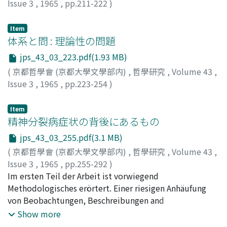
Issue 3
,
1965
,
pp.211-222
)
クリスチャン, ウィリアム A.
;
森口, 美都男
;
Christian,
William A.
Item
体系と問 : 理論性の問題
jps_43_03_223.pdf(1.93 MB)
(
京都哲學會 (京都大學文學部内)
,
哲學研究
,
Volume 43
,
Issue 3
,
1965
,
pp.223-254
)
樋元, 和一
;
Himoto, Waichi
;
ヒモト, ワイチ
Item
精神分裂病症状の背後にあるもの
jps_43_03_255.pdf(3.1 MB)
(
京都哲學會 (京都大學文學部内)
,
哲學研究
,
Volume 43
,
Issue 3
,
1965
,
pp.255-292
)
木村, 敏
Im ersten Teil der Arbeit ist vorwiegend
;
Kimura, Bin
;
キムラ, ビン
Methodologisches erörtert. Einer riesigen Anhäufung
von Beobachtungen, Beschreibungen and
Interpretationsversuchen zum Trotz bleibt die Frage
Show more
nach dem Wesen der Schizophrenie, dem Sinn ihrer