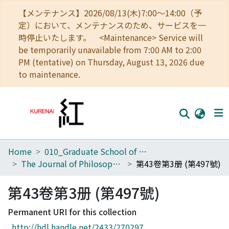
【メンテナンス】2026/08/13(木)7:00～14:00（予
定）において、メンテナンスのため、サービスを一
時停止いたします。 <Maintenance> Service will
be temporarily unavailable from 7:00 AM to 2:00
PM (tentative) on Thursday, August 13, 2026 due
to maintenance.
Home
010_Graduate School of Letters
Home
The Journal of Philosophical Studies
第43卷第3册 (第497號)
Communities
第43卷第3册 (第497號)
Browse
Permanent URI for this collection
Download Ranking
http://hdl.handle.net/2433/270297