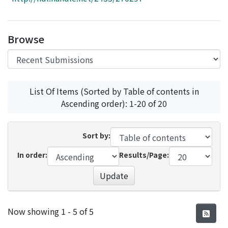
Access Statistics
Library Network
Browse
List Of Items (Sorted by Table of contents in
Ascending order): 1-20 of 20
Sort by:
In order:
Results/Page:
Update
Recent Submissions
Now showing
1 - 5 of 5