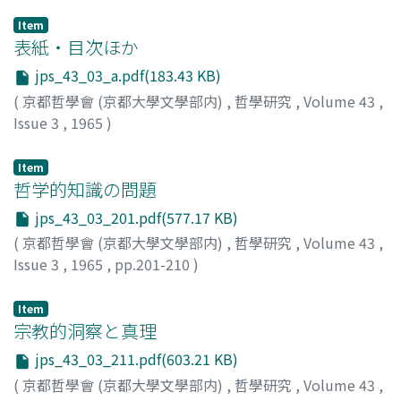
Item
表紙・目次ほか
jps_43_03_a.pdf(183.43 KB)
(
京都哲學會 (京都大學文學部内)
,
哲學研究
,
Volume 43
,
Issue 3
,
1965
)
Item
哲学的知識の問題
jps_43_03_201.pdf(577.17 KB)
(
京都哲學會 (京都大學文學部内)
,
哲學研究
,
Volume 43
,
Issue 3
,
1965
,
pp.201-210
)
ゴーヒン, ジョン D.
;
野田, 又夫
;
Goheen, John D.
Item
宗教的洞察と真理
jps_43_03_211.pdf(603.21 KB)
(
京都哲學會 (京都大學文學部内)
,
哲學研究
,
Volume 43
,