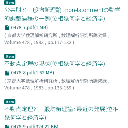
Item
公共財と一般均衡理論 : non-tatonmentの動学
的調整過程の一例(位相幾何学と経済学)
0478-7.pdf(1 MB)
(
京都大学数理解析研究所
,
数理解析研究所講究録
,
Volume 478
,
1983
,
pp.117-132
)
折下, 功
;
Orishimo, Isao
;
オリシモ, イサオ
Item
不動点定理の現状(位相幾何学と経済学)
0478-8.pdf(1.62 MB)
(
京都大学数理解析研究所
,
数理解析研究所講究録
,
Volume 478
,
1983
,
pp.133-159
)
高橋, 渉
;
Takahashi, Wataru
;
タカハシ, ワタル
Item
不動点定理と一般均衡理論 : 最近の発展(位相
幾何学と経済学)
0478-9.pdf(324.22 KB)