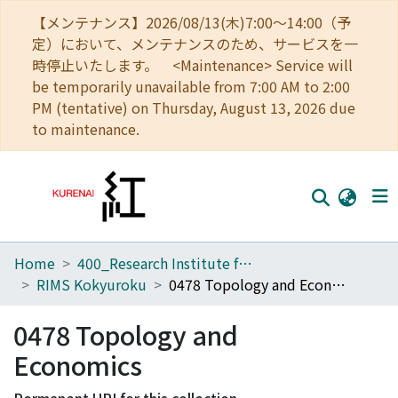
【メンテナンス】2026/08/13(木)7:00～14:00（予
定）において、メンテナンスのため、サービスを一
時停止いたします。 <Maintenance> Service will
be temporarily unavailable from 7:00 AM to 2:00
PM (tentative) on Thursday, August 13, 2026 due
to maintenance.
Home
400_Research Institute for Mathematical Sciences
Home
RIMS Kokyuroku
0478 Topology and Economics
Communities
0478 Topology and
Browse
Economics
Download Ranking