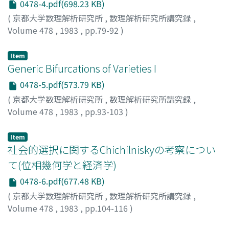
0478-4.pdf(698.23 KB)
(
京都大学数理解析研究所
,
数理解析研究所講究録
,
Volume 478
,
1983
,
pp.79-92
)
押目, 頼昌
;
Oshime, Yorimasa
;
オシメ, ヨリマサ
Item
Generic Bifurcations of Varieties I
0478-5.pdf(573.79 KB)
(
京都大学数理解析研究所
,
数理解析研究所講究録
,
Volume 478
,
1983
,
pp.93-103
)
泉屋, 周一
;
Izumiya, Shuichi
;
イズミヤ, シュウイチ
Item
社会的選択に関するChichilniskyの考察につい
て(位相幾何学と経済学)
0478-6.pdf(677.48 KB)
(
京都大学数理解析研究所
,
数理解析研究所講究録
,
Volume 478
,
1983
,
pp.104-116
)
松江, 広文
;
Matsue, Hirofumi
;
マツエ, ヒロフミ