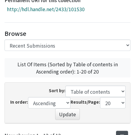
Permanent URI for this collection
Access Statistics
http://hdl.handle.net/2433/101530
Library Network
Browse
List Of Items (Sorted by Table of contents in
Ascending order): 1-20 of 20
Sort by:
In order:
Results/Page:
Update
Recent Submissions