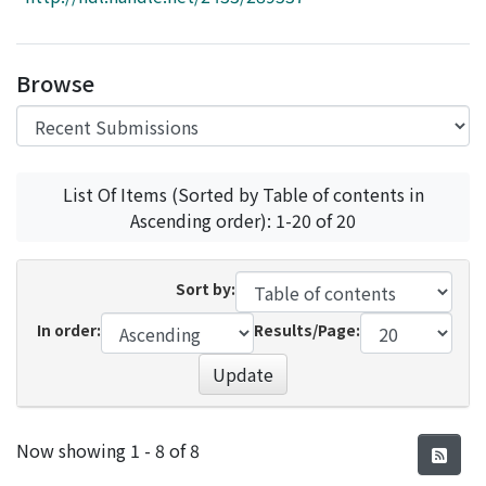
Access Statistics
Library Network
Browse
List Of Items (Sorted by Table of contents in
Ascending order): 1-20 of 20
Sort by:
In order:
Results/Page:
Update
Recent Submissions
Now showing
1 - 8 of 8