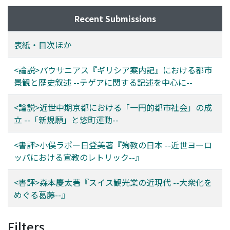
Recent Submissions
表紙・目次ほか
<論説>パウサニアス『ギリシア案内記』における都市
景観と歴史叙述 --テゲアに関する記述を中心に--
<論説>近世中期京都における「一円的都市社会」の成
立 --「新規願」と惣町運動--
<書評>小俣ラポー日登美著『殉教の日本 --近世ヨーロ
ッパにおける宣教のレトリック--』
<書評>森本慶太著『スイス観光業の近現代 --大衆化を
めぐる葛藤--』
Filters