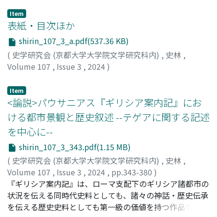
Item
表紙・目次ほか
shirin_107_3_a.pdf(537.36 KB)
(
史学研究会 (京都大学大学院文学研究科内)
,
史林
,
Volume 107
,
Issue 3
,
2024
)
Item
<論説>パウサニアス『ギリシア案内記』にお
ける都市景観と歴史叙述 --テゲアに関する記述
を中心に--
shirin_107_3_343.pdf(1.15 MB)
(
史学研究会 (京都大学大学院文学研究科内)
,
史林
,
Volume 107
,
Issue 3
,
2024
,
pp.343-380
)
大野, 普希
『ギリシア案内記』は、ローマ支配下のギリシア諸都市の
;
ONO, Fuki
状況を伝える同時代史料としても、諸々の神話・歴史伝承
を伝える歴史史料としても第一級の価値を持つ作品であ