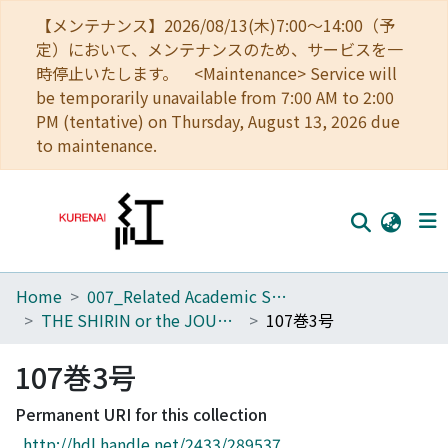
【メンテナンス】2026/08/13(木)7:00～14:00（予
定）において、メンテナンスのため、サービスを一
時停止いたします。 <Maintenance> Service will
be temporarily unavailable from 7:00 AM to 2:00
PM (tentative) on Thursday, August 13, 2026 due
to maintenance.
Home
007_Related Academic Societies
Home
THE SHIRIN or the JOURNAL OF HISTORY
107巻3号
Communities
107巻3号
Browse
Permanent URI for this collection
Download Ranking
http://hdl.handle.net/2433/289537