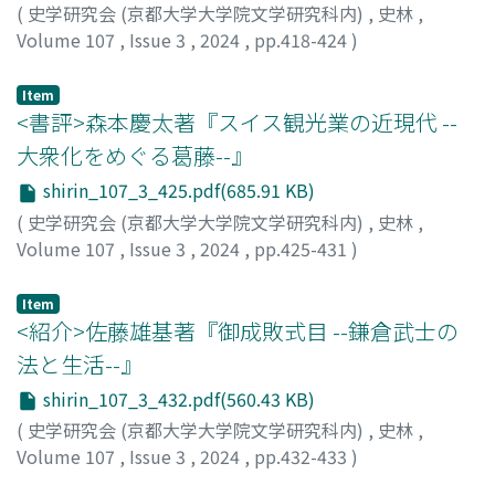
を抑制し杜撰な請負を差し止めることにあったことを論じ
(
史学研究会 (京都大学大学院文学研究科内)
,
史林
,
る。京都が中央市場として確立していく過程にも注目し
Volume 107
,
Issue 3
,
2024
,
pp.418-424
)
て、一七世紀末以降、社会秩序が流動化しボーダレス化が
伊川, 健二
;
IGAWA, Kenji
進む中、京都の町人自らが境界線を設定することで、「一
Item
円的都市社会」を成立させる歴史的背景を明らかにする。
<書評>森本慶太著『スイス観光業の近現代 --
大衆化をめぐる葛藤--』
shirin_107_3_425.pdf(685.91 KB)
(
史学研究会 (京都大学大学院文学研究科内)
,
史林
,
Volume 107
,
Issue 3
,
2024
,
pp.425-431
)
浮網, 佳苗
;
FUAMI, Kanae
Item
<紹介>佐藤雄基著『御成敗式目 --鎌倉武士の
法と生活--』
shirin_107_3_432.pdf(560.43 KB)
(
史学研究会 (京都大学大学院文学研究科内)
,
史林
,
Volume 107
,
Issue 3
,
2024
,
pp.432-433
)
金澤, 木綿