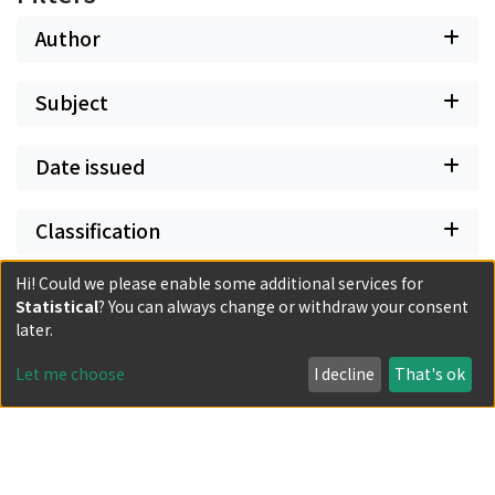
Author
Subject
Date issued
Classification
Hi! Could we please enable some additional services for
Document Type
Statistical
? You can always change or withdraw your consent
later.
Has files
Let me choose
I decline
That's ok
Powered by DSpace and JAIRO Crawler-List