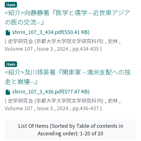
Item
<紹介>向静静著『医学と儒学 --近世東アジア
の医の交流--』
shirin_107_3_434.pdf(550.41 KB)
(
史学研究会 (京都大学大学院文学研究科内)
,
史林
,
Volume 107
,
Issue 3
,
2024
,
pp.434-435
)
林, 薫凜
Item
<紹介>及川琢英著『関東軍 --満洲支配への独
走と崩壊--』
shirin_107_3_436.pdf(577.47 KB)
(
史学研究会 (京都大学大学院文学研究科内)
,
史林
,
Volume 107
,
Issue 3
,
2024
,
pp.436-437
)
金, 子豊
List Of Items (Sorted by Table of contents in
Ascending order): 1-20 of 20