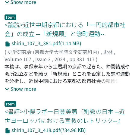
る。この作品の際立った特徴は、時系列に沿った歴史叙述
Show more
を空間的な経路に沿った都市景観の描写に織り込んだその
独特の構成にあるが、従来の研究では、これら二つの要素
Item
は相互に切り離されて論じられることが多かった。そこで
<論説>近世中期京都における「一円的都市社
本稿では、両要素の連関に注目することによって当作品の
会」の成立 --「新規願」と惣町運動--
全体像を理解するための糸口を提供することを目指す。そ
shirin_107_3_381.pdf(1.14 MB)
のためのケーススタディとして、テゲアという都市に関す
るパウサニアスの記述を取り上げ、これを考古資料や他の
(
史学研究会 (京都大学大学院文学研究科内)
,
史林
,
文献史料と詳細に比較することによって、都市景観の描写
Volume 107
,
Issue 3
,
2024
,
pp.381-417
)
とそこに挿入された歴史叙述が内容的に密接な連関を持つ
藤本, 仁文
本稿は、享保末年から宝暦期の京都で起きた、仲間結成や
;
FUJIMOTO, Hitofumi
こと、その背景には、ローマ帝政期における都市ごとの景
会所設立などを願う「新規願」とこれを否定した惣町運動
観と記憶の再編という同時代的な文脈があったことを示
を分析し、近世中期における京都の都市社会の転換につい
す。
て、その具体像を明らかにするものである。当該期の京都
Show more
は人・モノの大量流入への対応を迫られており、それらを
積極的に受け入れようとする主張と逆に排除しようとする
Item
主張の二つに割れていた状況に注目して、従来は惣町運動
<書評>小俣ラポー日登美著『殉教の日本 --近
と二項対立的に捉えられていた「新規願」について新しい
世ヨーロッパにおける宣教のレトリック--』
評価を与える。また結果として惣町運動により全ての「新
shirin_107_3_418.pdf(734.96 KB)
規願」は否定されたが、その本来の目的は人口流入の激化