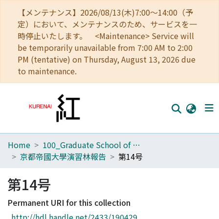
【メンテナンス】2026/08/13(木)7:00～14:00（予
定）において、メンテナンスのため、サービスを一
時停止いたします。 <Maintenance> Service will
be temporarily unavailable from 7:00 AM to 2:00
PM (tentative) on Thursday, August 13, 2026 due
to maintenance.
Home
100_Graduate School of Agriculture
Home
京都帝國大學演習林報告
第14号
Communities
第14号
Browse
Permanent URI for this collection
Download Ranking
http://hdl.handle.net/2433/190429