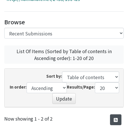
Access Statistics
Library Network
Browse
List Of Items (Sorted by Table of contents in
Ascending order): 1-20 of 20
Sort by:
In order:
Results/Page:
Update
Recent Submissions
Now showing
1 - 2 of 2