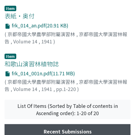
Item
表紙・奥付
frk_014_an.pdf(20.91 KB)
(
京都帝國大學農學部附屬演習林
,
京都帝國大學演習林報
告
,
Volume 14
,
1941
)
Item
和歌山演習林植物誌
frk_014_001n.pdf(11.71 MB)
(
京都帝國大學農學部附屬演習林
,
京都帝國大學演習林報
告
,
Volume 14
,
1941
,
pp.1-220
)
岡本, 省吾
;
Okamoto, Shogo
;
オカモト, ショウゴ
List Of Items (Sorted by Table of contents in
Ascending order): 1-20 of 20
Recent Submissions