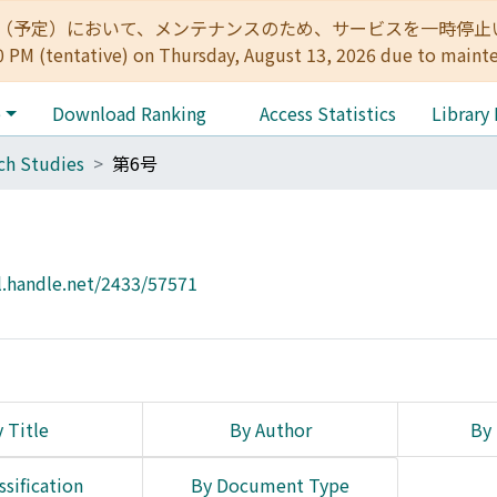
:00（予定）において、メンテナンスのため、サービスを一時停止いたします。 
0 PM (tentative) on Thursday, August 13, 2026 due to maint
e
Download Ranking
Access Statistics
Library
ich Studies
第6号
l.handle.net/2433/57571
 Title
By Author
By 
ssification
By Document Type