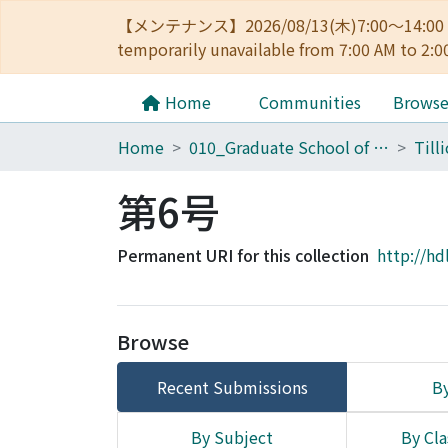
【メンテナンス】2026/08/13(木)7:00～14
temporarily unavailable from 7:00 AM to 2:0
Home
Communities
Brows
Home
010_Graduate School of Letters
Till
第6号
Permanent URI for this collection
http://hd
Browse
Recent Submissions
By
By Subject
By Cla