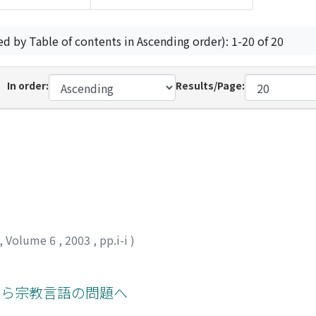
ed by Table of contents in Ascending order): 1-20 of 20
In order:
Results/Page:
,
Volume 6
,
2003
,
pp.i-i
)
から宗教言語の問題へ