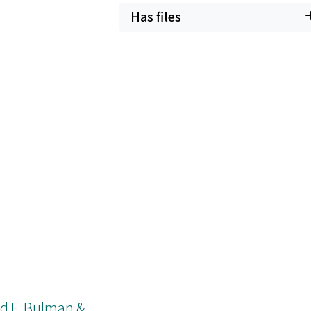
Has files
nd F. Bulman &