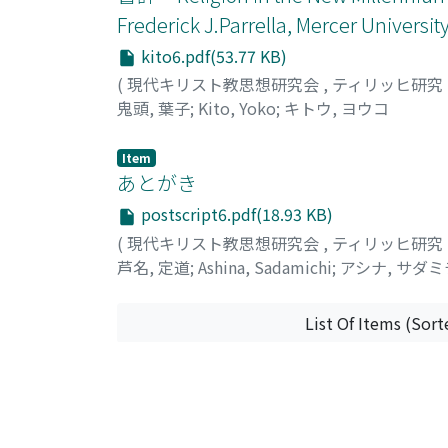
Frederick J.Parrella, Mercer Universit
kito6.pdf(53.77 KB)
(
現代キリスト教思想研究会
,
ティリッヒ研究
鬼頭, 葉子
;
Kito, Yoko
;
キトウ, ヨウコ
Item
あとがき
postscript6.pdf(18.93 KB)
(
現代キリスト教思想研究会
,
ティリッヒ研究
芦名, 定道
;
Ashina, Sadamichi
;
アシナ, サダミ
List Of Items (Sort
All items in KURENAI are