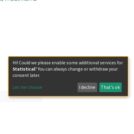
Hi! Could we please enable some additional services for
Statistical
? You can always change or withdraw your
consent later.
Let me choose
I decline
That's ok
less otherwise indicated.