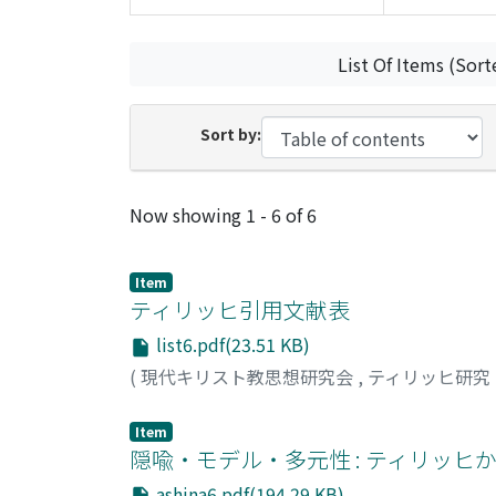
List Of Items (Sort
Sort by:
Recent Submissions
Now showing
1 - 6 of 6
Item
ティリッヒ引用文献表
list6.pdf(23.51 KB)
(
現代キリスト教思想研究会
,
ティリッヒ研究
Item
隠喩・モデル・多元性 : ティリッヒ
ashina6.pdf(194.29 KB)