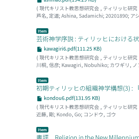
(
現代キリスト教思想研究会
,
ティリッヒ研究
芦名, 定道
;
Ashina, Sadamichi
;
20201890
;
アシ
Item
芸術神学序説 : ティリッヒにおける
kawagiri6.pdf(111.25 KB)
(
現代キリスト教思想研究会
,
ティリッヒ研究
川桐, 信彦
;
Kawagiri, Nobuhiko
;
カワギリ, 
Item
初期ティリッヒの組織神学構想(3) :
kondou6.pdf(131.95 KB)
(
現代キリスト教思想研究会
,
ティリッヒ研究
近藤, 剛
;
Kondo, Go
;
コンドウ, ゴウ
Item
書評 Religion in the New Millennium: T