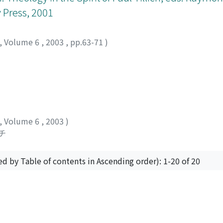
y Press, 2001
,
Volume 6
,
2003
,
pp.63-71
)
,
Volume 6
,
2003
)
チ
ed by Table of contents in Ascending order): 1-20 of 20
Powered by DSpace and JAIRO Crawler-List
 protected by original copyright, with all rights reserved, un