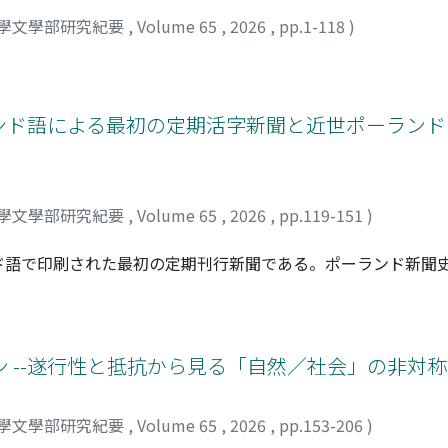
學文學部研究紀要
,
Volume 65
,
2026
,
pp.1-118
)
ランド語による最初の定期活字新聞と近世ポーラン
學文學部研究紀要
,
Volume 65
,
2026
,
pp.119-151
)
ド語で印刷された最初の定期刊行新聞である。ポーランド新聞
れてきた。しかし、この短命な新聞の刊行をポーランド新聞史に
見が分かれている。本稿は、『メルクリウシュ』の紙面構成と
に関与したのかを検討した。さらに、1661年の全国議会の経
を考察した。新聞の編集者ヒエロニム・ピノッチは、『メルクリ
 --遂行性と抵抗から見る「自然／社会」の非対称性
の廃刊後も時事情報を発信し続けたと考えられる。状況に応じ
た点に、近世ポーランド・リトアニア共和国における情報環境の
學文學部研究紀要
,
Volume 65
,
2026
,
pp.153-206
)