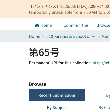
【メンテナンス】2026/08/13(木)7:00～14
temporarily unavailable from 7:00 AM to 2:0
Home
Communities
Brows
Home
010_Graduate School of Letters
第65号
Permanent URI for this collection
http://hd
Browse
Recent Submissions
By
By Subject
By Cla