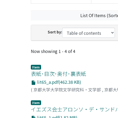
List Of Items (Sort
Sort by:
Recent Submissions
Now showing
1 - 4 of 4
Item
表紙･目次･奥付･裏表紙
lit65_a.pdf(462.38 KB)
(
京都大学大学院文学研究科・文学部
,
京都大
Item
イエズス会士アロンソ・デ・サンド
lit65_1.pdf(1.82 MB)