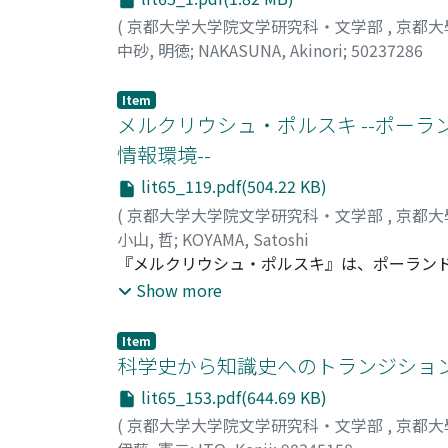
(
京都大学大学院文学研究科・文学部
,
京都大
中砂, 明徳
;
NAKASUNA, Akinori
;
50237286
Item
メルクリウシュ・ポルスキ --ポー
情報環境--
lit65_119.pdf(504.22 KB)
(
京都大学大学院文学研究科・文学部
,
京都大
小山, 哲
;
KOYAMA, Satoshi
『メルクリウシュ・ポルスキ』は、ポーラン
新聞が創刊された1661年を起点として語ら
Show more
べきかという点については、研究者の間で意
し、どのような人びとがこの新聞の編集・発行
Item
この新聞の定期発行が7ヶ月で終了したのか
科学史から知識史へのトランジション
前から手書き新聞を発行しており、活字新聞
lit65_153.pdf(644.69 KB)
せながらニュース・メディア事業が継続され
(
京都大学大学院文学研究科・文学部
,
京都大
ことができる。