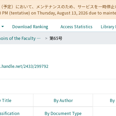
:00（予定）において、メンテナンスのため、サービスを一時停止いたします。 
0 PM (tentative) on Thursday, August 13, 2026 due to maint
e
Download Ranking
Access Statistics
Library
Memoirs of the Faculty of Letters, Kyoto University
第65号
l.handle.net/2433/299792
 Title
By Author
By 
ssification
By Document Type