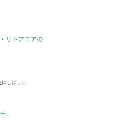
ド・リトアニアの
史はしばしば、この
おける画期とみなす
記事の内容を分析
緯をふまえて、なぜ
ウシュ』の創刊以
--
て出版形態を変化さ
特徴の1つを認める