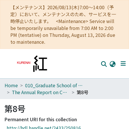
【メンテナンス】2026/08/13(木)7:00～14:00（予
定）において、メンテナンスのため、サービスを一
時停止いたします。 <Maintenance> Service will
be temporarily unavailable from 7:00 AM to 2:00
PM (tentative) on Thursday, August 13, 2026 due
to maintenance.
Home
010_Graduate School of Letters
Home
The Annual Report on Christian Studies
第8号
Communities
第8号
Browse
Permanent URI for this collection
Download Ranking
http://hdl.handle.net/2433/250816