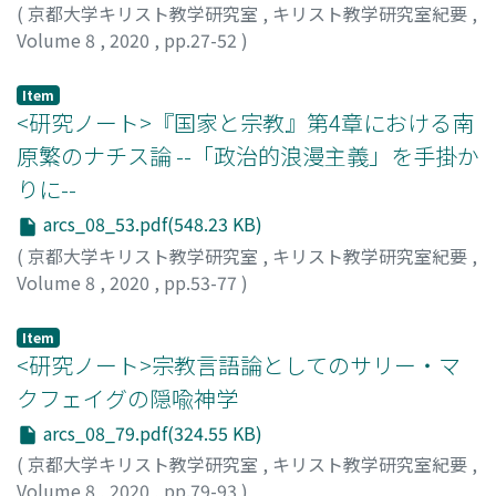
(
京都大学キリスト教学研究室
,
キリスト教学研究室紀要
,
Volume 8
,
2020
,
pp.27-52
)
山中, 健司
;
YAMANAKA, Takashi
;
ヤマナカ, タカシ
Item
<研究ノート>『国家と宗教』第4章における南
原繁のナチス論 --「政治的浪漫主義」を手掛か
りに--
arcs_08_53.pdf(548.23 KB)
(
京都大学キリスト教学研究室
,
キリスト教学研究室紀要
,
Volume 8
,
2020
,
pp.53-77
)
塩川, 礼佳
;
SHIOKAWA, Hiroka
;
シオカワ, ヒロカ
Item
<研究ノート>宗教言語論としてのサリー・マ
クフェイグの隠喩神学
arcs_08_79.pdf(324.55 KB)
(
京都大学キリスト教学研究室
,
キリスト教学研究室紀要
,
Volume 8
,
2020
,
pp.79-93
)