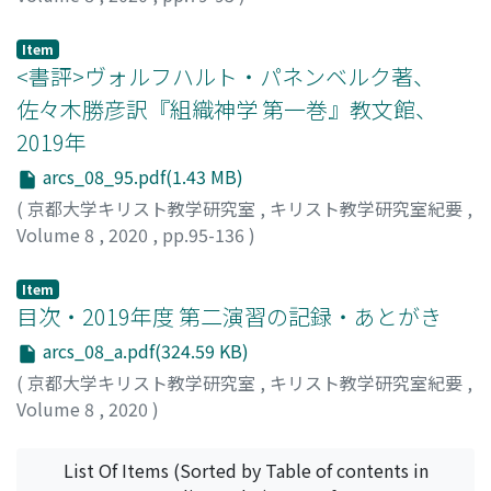
澁谷, 遊歩
;
SHIBUTANI, Yuho
;
シブタニ, ユウホ
Item
<書評>ヴォルフハルト・パネンベルク著、
佐々木勝彦訳『組織神学 第一巻』教文館、
2019年
arcs_08_95.pdf(1.43 MB)
(
京都大学キリスト教学研究室
,
キリスト教学研究室紀要
,
Volume 8
,
2020
,
pp.95-136
)
西村, 一輝
;
NISHIMURA, Kazuki
;
ニシムラ, カズキ
Item
目次・2019年度 第二演習の記録・あとがき
arcs_08_a.pdf(324.59 KB)
(
京都大学キリスト教学研究室
,
キリスト教学研究室紀要
,
Volume 8
,
2020
)
List Of Items (Sorted by Table of contents in