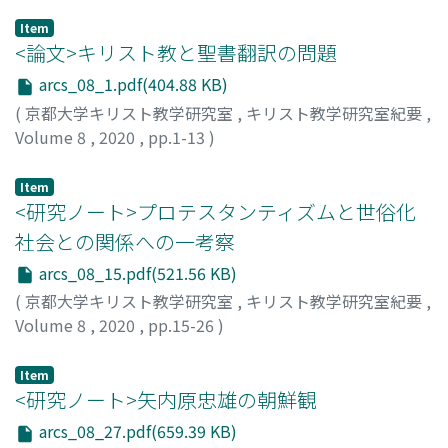
Item
<論文>キリスト教と聖書翻訳の問題
arcs_08_1.pdf(404.88 KB)
(
京都大学キリスト教学研究室
,
キリスト教学研究室紀要
,
Volume 8
,
2020
,
pp.1-13
)
芦名, 定道
;
ASHINA, Sadamichi
;
20201890
;
アシナ, サダミ
チ
Item
<研究ノート>プロテスタンティズムと世俗化
社会との関係への一考察
arcs_08_15.pdf(521.56 KB)
(
京都大学キリスト教学研究室
,
キリスト教学研究室紀要
,
Volume 8
,
2020
,
pp.15-26
)
森喜, 啓一
;
MORIKI, Keiichi
;
モリキ, ケイイチ
Item
<研究ノート>矢内原忠雄の朝鮮観
arcs_08_27.pdf(659.39 KB)