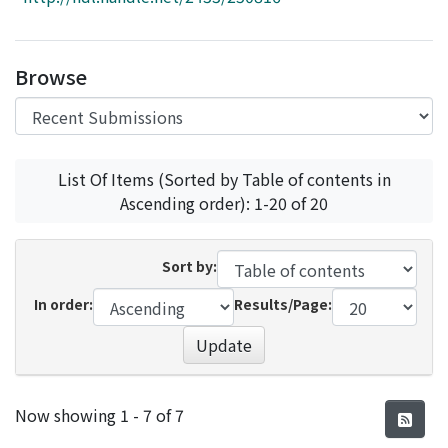
Access Statistics
Library Network
Browse
List Of Items (Sorted by Table of contents in
Ascending order): 1-20 of 20
Sort by:
In order:
Results/Page:
Update
Recent Submissions
Now showing
1 - 7 of 7