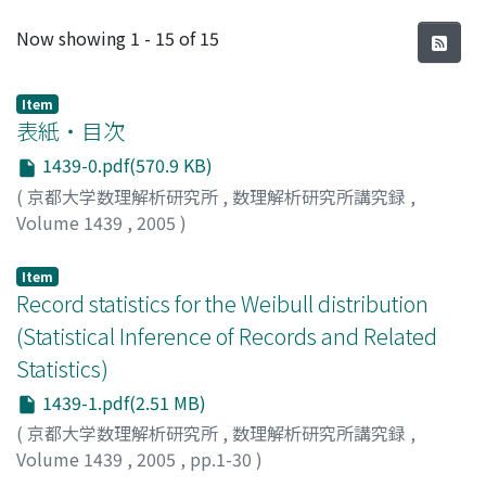
Recent Submissions
Now showing
1 - 15 of 15
Item
表紙・目次
1439-0.pdf(570.9 KB)
(
京都大学数理解析研究所
,
数理解析研究所講究録
,
Volume 1439
,
2005
)
Item
Record statistics for the Weibull distribution
(Statistical Inference of Records and Related
Statistics)
1439-1.pdf(2.51 MB)
(
京都大学数理解析研究所
,
数理解析研究所講究録
,
Volume 1439
,
2005
,
pp.1-30
)
諏佐, 洋一
;
赤平, 昌文
;
Susa, Yoichi
;
Akahira, Masafumi