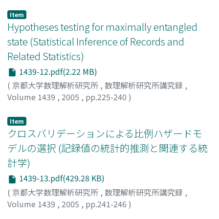
Masahito
;
Matsumoto, Keiji
;
Jiang, Yun-Kun
Item
Hypotheses testing for maximally entangled
state (Statistical Inference of Records and
Related Statistics)
1439-12.pdf(2.22 MB)
(
京都大学数理解析研究所
,
数理解析研究所講究録
,
Volume 1439
,
2005
,
pp.225-240
)
Hayashi, Masahito
;
林, 正人
Item
クロスバリデーションによる比例ハザードモ
デルの選択 (記録値の統計的推測と関連する統
計学)
1439-13.pdf(429.28 KB)
(
京都大学数理解析研究所
,
数理解析研究所講究録
,
Volume 1439
,
2005
,
pp.241-246
)
高橋, 史朗
;
Takahashi, Fumiaki