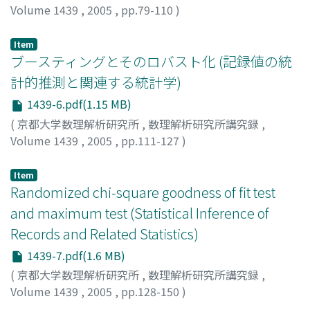
Volume 1439
,
2005
,
pp.79-110
)
加藤, 雅章
;
赤平, 昌文
;
Kato, Masafumi
;
Akahira,
Masafumi
Item
ブースティングとそのロバスト化 (記録値の統
計的推測と関連する統計学)
1439-6.pdf(1.15 MB)
(
京都大学数理解析研究所
,
数理解析研究所講究録
,
Volume 1439
,
2005
,
pp.111-127
)
竹之内, 高志
;
Takenouchi, Takashi
Item
Randomized chi-square goodness of fit test
and maximum test (Statistical Inference of
Records and Related Statistics)
1439-7.pdf(1.6 MB)
(
京都大学数理解析研究所
,
数理解析研究所講究録
,
Volume 1439
,
2005
,
pp.128-150
)
田中, 俊彦
;
赤平, 昌文
;
Tanaka, Toshihiko
;
Akahira,