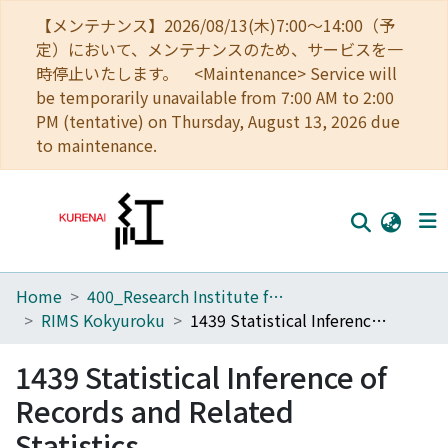
【メンテナンス】2026/08/13(木)7:00～14:00（予
定）において、メンテナンスのため、サービスを一
時停止いたします。 <Maintenance> Service will
be temporarily unavailable from 7:00 AM to 2:00
PM (tentative) on Thursday, August 13, 2026 due
to maintenance.
Home
400_Research Institute for Mathematical Sciences
Home
RIMS Kokyuroku
1439 Statistical Inference of Records and Related Statistics
Communities
1439 Statistical Inference of
Browse
Records and Related
Download Ranking
Statistics