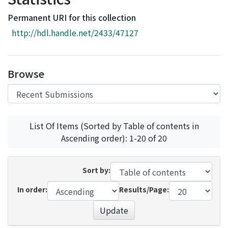
Access Statistics
Permanent URI for this collection
Library Network
http://hdl.handle.net/2433/47127
Browse
List Of Items (Sorted by Table of contents in
Ascending order): 1-20 of 20
Sort by:
In order:
Results/Page:
Update