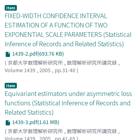
Item
FIXED-WIDTH CONFIDENCE INTERVAL
ESTIMATION OF A FUNCTION OF TWO
EXPONENTIAL SCALE PARAMETERS (Statistical
Inference of Records and Related Statistics)
1439-2.pdf(693.76 KB)
(
京都大学数理解析研究所
,
数理解析研究所講究録
,
Volume 1439
,
2005
,
pp.31-40
)
Lim, Daisy Lou
;
Isogai, Eiichi
;
Uno, Chikara
;
リム, ディス
ィー ルー
;
磯貝, 英一
;
宇野, 力
Item
Equivariant estimators under asymmetric loss
functions (Statistical Inference of Records and
Related Statistics)
1439-3.pdf(1.61 MB)
(
京都大学数理解析研究所
,
数理解析研究所講究録
,
Volume 1439
,
2005
,
pp.41-65
)