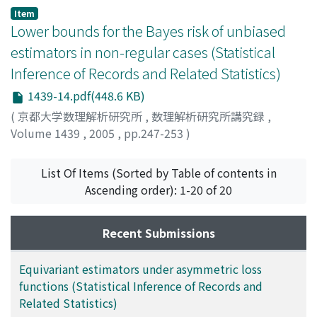
Item
Lower bounds for the Bayes risk of unbiased
estimators in non-regular cases (Statistical
Inference of Records and Related Statistics)
1439-14.pdf(448.6 KB)
(
京都大学数理解析研究所
,
数理解析研究所講究録
,
Volume 1439
,
2005
,
pp.247-253
)
大谷内, 奈穂
;
赤平, 昌文
;
Ohyauchi, Nao
;
Akahira,
Masafumi
List Of Items (Sorted by Table of contents in
Ascending order): 1-20 of 20
Recent Submissions
Equivariant estimators under asymmetric loss
functions (Statistical Inference of Records and
Related Statistics)