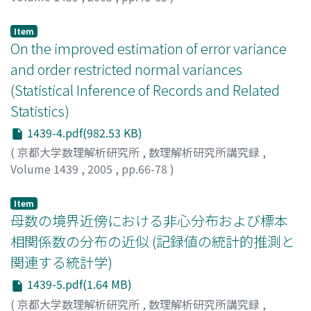
坂入, 賢市
;
赤平, 昌文
;
Sakairi, Kenichi
;
Akahira,
Masafumi
Item
On the improved estimation of error variance
and order restricted normal variances
(Statistical Inference of Records and Related
Statistics)
1439-4.pdf(982.53 KB)
(
京都大学数理解析研究所
,
数理解析研究所講究録
,
Volume 1439
,
2005
,
pp.66-78
)
Oono, Youhei
;
Shinozaki, Nobuo
;
大野, 洋平
;
篠崎, 信雄
Item
母数の境界近傍における非心分布および標本
相関係数の分布の近似 (記録値の統計的推測と
関連する統計学)
1439-5.pdf(1.64 MB)
(
京都大学数理解析研究所
,
数理解析研究所講究録
,