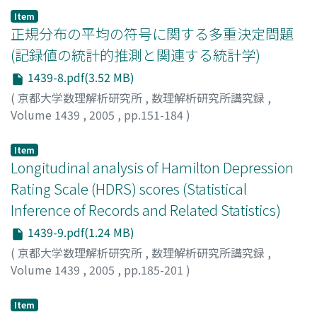
Masafumi
Item
正規分布の平均の符号に関する多重決定問題
(記録値の統計的推測と関連する統計学)
1439-8.pdf(3.52 MB)
(
京都大学数理解析研究所
,
数理解析研究所講究録
,
Volume 1439
,
2005
,
pp.151-184
)
舞原, 寛祐
;
Maihara, Hirosuke
Item
Longitudinal analysis of Hamilton Depression
Rating Scale (HDRS) scores (Statistical
Inference of Records and Related Statistics)
1439-9.pdf(1.24 MB)
(
京都大学数理解析研究所
,
数理解析研究所講究録
,
Volume 1439
,
2005
,
pp.185-201
)
Matsumoto, Masato
;
松本, 正人
Item