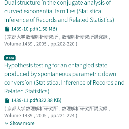
Dual structure in the conjugate analysis of
curved exponential families (Statistical
Inference of Records and Related Statistics)
1439-10.pdf(1.58 MB)
(
京都大学数理解析研究所
,
数理解析研究所講究録
,
Volume 1439
,
2005
,
pp.202-220
)
Ohnishi, Toshio
;
Yanagimoto, Takemi
;
大西, 俊郎
;
柳本,
武美
Item
Hypothesis testing for an entangled state
produced by spontaneous parametric down
conversion (Statistical Inference of Records and
Related Statistics)
1439-11.pdf(322.38 KB)
(
京都大学数理解析研究所
,
数理解析研究所講究録
,
Volume 1439
,
2005
,
pp.221-224
)
津田, 美幸
;
富田, 章久
;
林, 正人
;
松本, 啓史
;
Tsuda,
Show more
Yoshiyuki
;
Shi, Bao-Sen
;
Tomita, Akihisa
;
Hayashi,