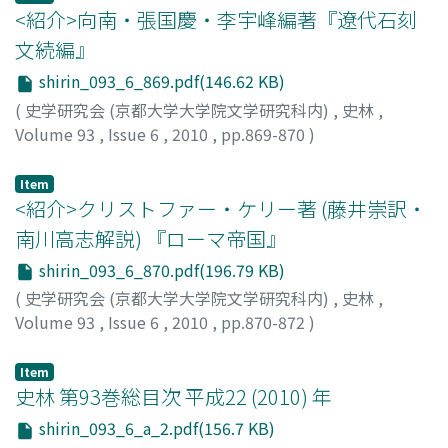
confinement" before Shukongoshin, and then receive
publications released in Matsumoto during the Meiji
<紹介>向南・張国慶・李宇峰編著『遼代石刻
the determination that the named parties were
and Taisho eras (1868-1926) and evaluates hanjoki
文続編』
enemies of the temple (implementing the name
published in the late Meiji era (after 1898) positively as
shirin_093_6_869.pdf(146.62 KB)
confinement). If the required actions were not carried
urban trade directories rather than as an etiolated form
out within the fixed period of "name confinement", a
(
史学研究会 (京都大学大学院文学研究科内)
,
史林
,
of comic gesaku literature. Second, this paper
new curse slip would be created and it would be
Volume 93
,
Issue 6
,
2010
,
pp.869-870
)
examines the contents of Matsumoto hanjoki as a
"confined" before the deity and the more severe
吉本, 智慧子
directory of commercial institutions and points out
sanction of a curse would be applied. Cursing of a name
that there existed certain biases that reflected the
Item
was a common practice in medieval Buddhism, but the
<紹介>クリストファー・ケリー著 (藤井崇訳・
reports of the selectors and resulted in an emphasis on
special characteristic of medieval Yamato temples was
the merchants of the southern Shinshu area and its
南川高志解説) 『ローマ帝国』
the existence of the sanction of "confining a name" that
environs etc. These biases are analyzed in the light of a
shirin_093_6_870.pdf(196.79 KB)
guaranteed the lifting of the determination of one
comparison with the contents about Matsumoto that
(
史学研究会 (京都大学大学院文学研究科内)
,
史林
,
being an enemy of the temple by removing the name,
are found in another directory, the Zenkoku shoko
Volume 93
,
Issue 6
,
2010
,
pp.870-872
)
as the first stage of religious violence, and furthermore
jinmeiroku (National Directory of Commercial
佐野, 光宜
this sanction can be clearly located Within the reform of
Proprietors), which was published in the same year and
the system of "temple law".
Item
was a typical nationwide trade directory at the time.
史林 第93巻総目次 平成22 (2010) 年
Matsumoto hanjoki is shown to cover retail shops and
small wholesalers whose customers also lived in the
shirin_093_6_a_2.pdf(156.7 KB)