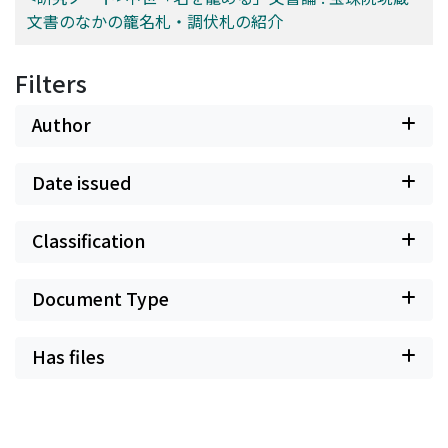
hanjoki can help in building a profound understanding
文書のなかの籠名札・調伏札の紹介
of the local cities in the mid-Meiji era (1897-1906) and
their social contexts.
Filters
Author
Date issued
Classification
Document Type
Has files