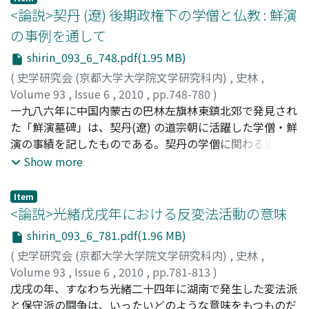
上の接近による幕府の威光の減退を恐れ、京都所司代・稲
<論説>契丹 (遼) 後期政権下の学僧と仏教 : 鮮演
葉正往を更迭し、宮中の奢移抑制及び霊元天皇の素行是正
の事例を通して
と、次代の東山天皇への悪影響防止のため、霊元天皇の譲
shirin_093_6_748.pdf(1.95 MB)
位の早期実現を目指したこと、その過程で霊元天皇から示
された大嘗会再興の要望も、譲位の早期実現の観点から容
(
史学研究会 (京都大学大学院文学研究科内)
,
史林
,
認していたことが明らかとなった。綱吉は「武家之天下」
Volume 93
,
Issue 6
,
2010
,
pp.748-780
)
の主宰者として、幕府の威光と外聞を意識し、皇位とその
藤原, 崇人
一九八六年に中国内蒙古の巴林左旗林東鎮北郊で発見され
;
FUJIWARA, Takato
;
フジワラ, タカト
担い手の皇族を慎重に管理しようとしたが、儀式の再興
た「鮮演墓碑」は、契丹(遼) の道宗朝に活躍した学僧・鮮
は、将軍綱吉の皇位管理政策を実現させる一つの手段であ
演の事績を記したものである。契丹の学僧に関わる史料が
ったこと等を指摘した。
希少であるなか本碑の有する価値は極めて高いが、未だ本
Show more
格的な研究の狙上に上されていない。本稿ではこの「鮮演
墓碑」の分析を通じて契丹後期における学僧の在り方を考
Item
察した。具体的には鮮演が道宗の捺鉢(季節移動) と連繋し
<論説>光緒戊戌年における反変法活動の意味
て動いていたことを明らかにし、年間を通じて移動生活の
shirin_093_6_781.pdf(1.96 MB)
なかに身を置く遊牧系国家の支配階層と学僧の関わり方の
(
史学研究会 (京都大学大学院文学研究科内)
,
史林
,
特徴を提示した。つぎに高麗義天の『大覚国師外集』に収
Volume 93
,
Issue 6
,
2010
,
pp.781-813
)
める書簡をとりあげ、契丹官僚の耶律思斉と義天を結ぶ鮮
八百谷, 晃義
戊戌の年、すなわち光緒二十四年に湖南で発生した変法派
;
YAOTANI Akiyoshi
;
ヤオタニ, アキヨシ
演の著書の存在に注目した。当該書物の流通形態を考察
と保守派の闘争は、いったいどのような意味をもつものだ
し、これが逆輸入のようなかたちで高麗から契丹に伝わっ