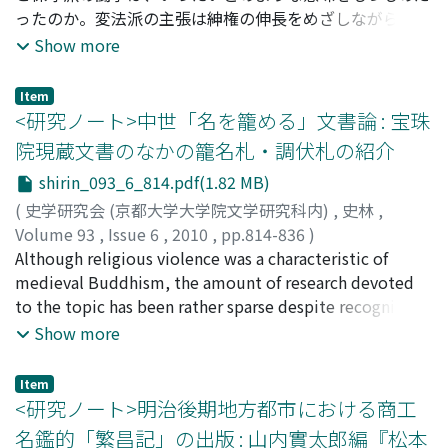
ったのか。変法派の主張は紳権の伸長をめざしながらも、
たことを指摘して、契丹・高麗間に従来知られていない仏
科挙制度の改革により、かえって士という階級の相対化を
Show more
教典籍を逓じた交流が存在したことを明らかにした。
導きかねないものであった。一方保守派の主張は、伸長せ
んとする神権に対して皇権の擁護を言うものであったが、
Item
中央の変法政策への転換が明確になるにつれ、彼らの立場
<研究ノート>中世「名を籠める」文書論 : 宝珠
は矛盾に満ちたものになっていった。変法派によって主導
院現蔵文書のなかの籠名札・調伏札の紹介
された科挙改革は、省政首脳の積極的な推進により湖南で
shirin_093_6_814.pdf(1.82 MB)
地歩を占めつつあった。保守派はこれを士という階級の危
機としてとらえ、この危機意識が彼らをあえて皇帝の意志
(
史学研究会 (京都大学大学院文学研究科内)
,
史林
,
に背かしめることとなる。彼らは変法派と同様に自らを組
Volume 93
,
Issue 6
,
2010
,
pp.814-836
)
織し、その主張を公論に訴えることによって変法政策の推
萩原, 大輔
Although religious violence was a characteristic of
;
HAGIHARA, Daisuke
;
ハギハラ, ダイスケ
進を阻止しようとする。このような彼らの行動は、その意
medieval Buddhism, the amount of research devoted
志に反して結局のところ皇権の相対化をもたらさざるをえ
to the topic has been rather sparse despite recognition
ないものであった。
of its importance. This study attempts to clarify the
Show more
special character of religious violence in the temples of
medieval Yamato by preparing a printed text of a
Item
portion of a group of extant documents o Hoshu-in 宝
<研究ノート>明治後期地方都市における商工
珠院 (Items 27-46 bundled together in Box 7). The
名鑑的「繁昌記」の出版 : 山内實太郎編『松本