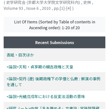
vicinity in greater detail. Finally, this paper considers
(
史学研究会 (京都大学大学院文学研究科内)
,
史林
,
the reasons behind the publication of hanjoki as an
Volume 93
,
Issue 6
,
2010
,
pp.[1]-[4]
)
urban trade directories in the late Meiji era throughout
Japan in two contexts. The first context pertains to the
List Of Items (Sorted by Table of contents in
growth of commercial traffic at the time. The authors
Ascending order): 1-20 of 20
of hanjoki wanted to promote regional commercial
development through railway construction in the mid-
Meiji era (1897-1907). The second context pertains to
Recent Submissions
the import of European directories. Inspired by
European directories, the first Japanese directory,
表紙・目次ほか
Nihon zenkoku shoko jinmeiroku, was published in
1892 in Tokyo, and it encouraged many local city
<論説>天和・貞享期の綱吉政権と天皇
publishers to publish more detailed directories that
were centered on their own regions. Such local
<論説>契丹 (遼) 後期政権下の学僧と仏教 : 鮮演の事例
publication of local city directories faced the problem
を通して
of raising sufficient capital. To solve this problem,
hanjoki publishers were required to gather advertising
<論説>光緒戊戌年における反変法活動の意味
revenue and the contents of their local directory thus
contained certain biases. As urban trade directories,
<研究ノート>中世「名を籠める」文書論 : 宝珠院現蔵