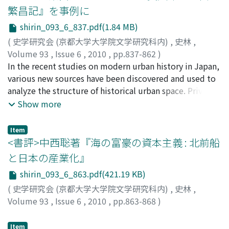
nineteen items on 22 sheets of paper are a group of
繁昌記』を事例に
paper slips that were produced to appeal to
Shukngoshin (Sk. Vajrapani) of Hokkedo at Todaiji for
shirin_093_6_837.pdf(1.84 MB)
religious sanctions against those who had committed
(
史学研究会 (京都大学大学院文学研究科内)
,
史林
,
some sort of transgression. The sheets can be divided
Volume 93
,
Issue 6
,
2010
,
pp.837-862
)
into three types: type A that have no indication of
網島, 聖
In the recent studies on modern urban history in Japan,
;
AMIJIMA, Takashi
;
アミジマ, タカシ
either the date or issuer; type B that are dated but the
various new sources have been discovered and used to
issuer is not recorded; and type C that have both the
analyze the structure of historical urban space. Private
date and issuer recorded. In temple society of medieval
organizational maps and directories have also attracted
Show more
of Yamato, "confining a name" (romyo 籠名) and cursing
great interest. In the light of these trends in research,
(juso 呪咀 or chobuku 調伏) were thought to have been
the present paper reintroduces and examines hanjoki,
Item
completely different types of religious sanctions, but in
accounts of prosperity, that were published during the
<書評>中西聡著『海の富豪の資本主義 : 北前船
each type of sanction was accompanied by the act of
Meiji era (1868-1912) throughout Japan (but have
と日本の産業化』
"confining a name". Types A and B can be described as a
mainly been treated as popular literature in earlier
"name-confinement slip" 籠名札 and type C as a "curse
shirin_093_6_863.pdf(421.19 KB)
studies) as new material for modern urban historical
slip" 調伏札. The monks of the Hokkedo at Todaiji
research. As a case study, this paper mainly examines
(
史学研究会 (京都大学大学院文学研究科内)
,
史林
,
would write the name of the object of the sanctions
Yamauchi Jitsutaro's Mathsumoto hanjoki, which was
Volume 93
,
Issue 6
,
2010
,
pp.863-868
)
(creating s name-confinement slip) on a rectangular slip
published in Matsumoto town, Nagano prefecture in
深井, 甚三
;
FUKAI, Jinzo
;
フカイ, ジンゾウ
of paper 10 centimeters square, place it "in
1897. First, this paper compares the hajoki with similar
Item