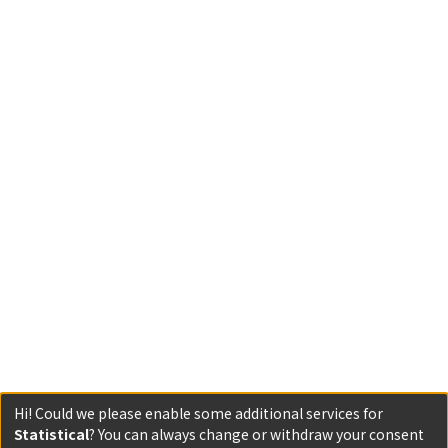
Hi! Could we please enable some additional services for
Statistical
? You can always change or withdraw your consent
Powered by DSpace and JAIRO Crawler-List