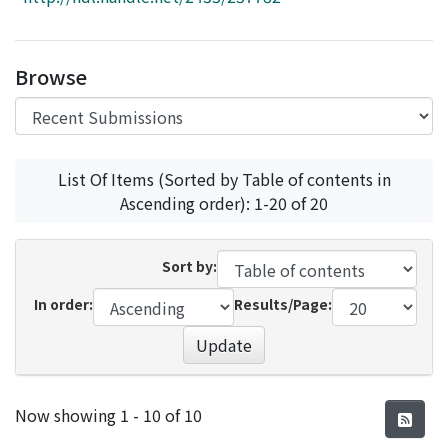
Access Statistics
Library Network
Browse
List Of Items (Sorted by Table of contents in
Ascending order): 1-20 of 20
Sort by:
In order:
Results/Page:
Update
Recent Submissions
Now showing
1 - 10 of 10