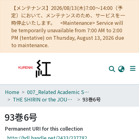
【メンテナンス】2026/08/13(木)7:00～14:00（予
定）において、メンテナンスのため、サービスを一
時停止いたします。 <Maintenance> Service will
be temporarily unavailable from 7:00 AM to 2:00
PM (tentative) on Thursday, August 13, 2026 due
to maintenance.
Home
007_Related Academic Societies
Home
THE SHIRIN or the JOURNAL OF HISTORY
93巻6号
Communities
93巻6号
Browse
Permanent URI for this collection
Download Ranking
http://hdl.handle.net/2433/237782