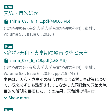
Item
表紙・目次ほか
shirin_093_6_a_1.pdf(460.66 KB)
(
史学研究会 (京都大学大学院文学研究科内)
,
史林
,
Volume 93
,
Issue 6
,
2010
)
Item
<論説>天和・貞享期の綱吉政権と天皇
shirin_093_6_719.pdf(1.68 MB)
(
史学研究会 (京都大学大学院文学研究科内)
,
史林
,
Volume 93
,
Issue 6
,
2010
,
pp.719-747
)
野村, 玄
本稿は、天和・貞享期の綱吉政権による対天皇政策につい
;
NOMURA, Gen
;
ノムラ, ゲン
て、従来必ずしも論証されてこなかった同政権の政策実施
目的の解明を目指した。その結果、天和期の綱吉は、廃一
宮により傷ついた皇位継承行為の権威回復を図り、その一
Show more
環として立太子節会の再興を容認していたことが判明し
た。また、貞享期の綱吉は、京都所司代と宮中との必要以
Item