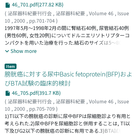
46_701.pdf(277.82 KB)
(
泌尿器科紀要刊行会
,
泌尿器科紀要
,
Volume 46
,
Issue
10
,
2000
,
pp.701-704
)
KAWANO, Manabu
1997年5月～1998年2月の間に腎結石40例, 尿管結石40例
;
YASUMOTO, Ryoji
;
TANAKA,
Tomoaki
(男性60例, 女性20例)についてドルニエリソトリプターコ
;
NISHISAKA, Nobuyasu
;
NAGANUMA,
Toshihide
ンパクトを用いた治療を行った.結石のサイズは5～80mm
;
KISHIMOTO, Taketoshi
;
河野, 学
;
安本, 亮二
;
田中, 智章
であった.大多数の症例は無麻酔で行ったが, 3例に硬膜外
;
長沼, 俊秀
;
西阪, 誠泰
;
岸本, 武利
Show more
麻酔を必要とした.また4例に尿管ステント留置後に治療を
行った.全ての症例において結石砕石は認められた.1ヵ月後
Item
の評価では砕石効果と完全排石率は91%と54%, 又, 3ヵ月
膀胱癌に対する尿中Basic fetoprotein(BFP)およ
後の評価では砕石効果と完全排石率は91%と68%であっ
びBTA試験の臨床的検討
た.腎盂腎炎や腎周囲血腫, 大量の血尿等の重篤な副作用は
46_705.pdf(391.7 KB)
みられなかった.ドルニエリソトリプターコンパクトは腎
尿管結石の治療において安全で砕石効果が優れていると考
(
泌尿器科紀要刊行会
,
泌尿器科紀要
,
Volume 46
,
Issue
えられた
10
,
2000
,
pp.705-709
)
今村, 正明
1)Tl以下の膀胱癌の診断に尿中BFPは尿細胞診より有用と
;
井上, 幸治
;
恵, 謙
;
西村, 昌則
;
大森, 孝平
;
西村,
一男
考えられた.2)尿中BFPを尿細胞診と併用することは, Tl以
;
IMAMURA, Masaaki
;
INOUE, Kouji
;
MEGUMI,
Yuzuru
下及びG2以下の膀胱癌の診断に有用である.3)BTA試験を
;
NISHIMURA, Masanori
;
OHMORI, Kouhei
;