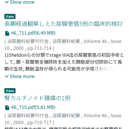
NISHIMURA, Kazuo
尿中BFP及び尿細胞診と併用することは, Tl以下及びG2以
Show more
下の膀胱癌の診断に有用な可能性がある.4)尿中BFPは, 膿
尿及び尿路変向施行により偽陽性を示すと考えられ
Item
た.5)BTA試験は, 膿尿で偽陽性を示す可能性があり, また
長期経過観察しえた尿膜管癌5例の臨床的検討
尿路変向施行により偽陽性を示すと考えられた
46_711.pdf(6.49 MB)
(
泌尿器科紀要刊行会
,
泌尿器科紀要
,
Volume 46
,
Issue
10
,
2000
,
pp.711-714
)
梶田, 洋一郎
1)Sheldonらの分類でstage IIIA迄の尿膜管癌の初回手術と
;
羽渕, 友則
;
賀本, 敏行
;
奥野, 博
;
寺井, 章人
;
筧, 善行
して, 臍・尿膜管全摘除術を加えた膀胱部分切除術にて長
;
寺地, 敏郎
;
小川, 修
;
吉田, 修
;
KAJITA, Yoichiro
;
HABUCHI, Tomonori
期の生存, 膀胱温存が得られる可能性が示唆された.2)CEA
;
KAMOTO, Toshiyuki
;
OKUNO,
Hiroshi
は患者血清4例中2例, 尿膜管癌組織5例中5例で陽性であり,
;
TERAI, Akito
;
KAKEHI, Yoshiyuki
;
TERACHI,
Show more
Toshiro
尿膜管癌の腫瘍マーカーとなる可能性が示唆された.3)p53
;
OGAWA, Osamu
;
YOSHIDA, Osamu
;
90260611
は尿膜管癌組織5例中4例で陽性であったが, stageや予後
Item
との相関は認められなかった
腎カルチノイド腫瘍の1例
46_715.pdf(5.81 MB)
(
泌尿器科紀要刊行会
,
泌尿器科紀要
,
Volume 46
,
Issue
10
,
2000
,
pp.715-717
)
前田, 重孝
症例は44歳の女性で, 健康診断の超音波検査で右腎腫瘤を
;
伊藤, 博之
;
長谷川, 太郎
;
阿部, 和弘
;
加藤, 伸樹
;