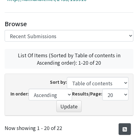
Access Statistics
Library Network
Browse
List Of Items (Sorted by Table of contents in
Ascending order): 1-20 of 20
Sort by:
In order:
Results/Page:
Update
Recent Submissions
Now showing
1 - 20 of 22