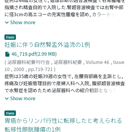
池本, 庸
指摘され精査目的で入院した.腎超音波検査では右腎中部
;
小野寺, 昭一
;
大石, 幸彦
;
MAEDA, Shigetaka
;
ITOU, Hiroyuki
に径3cmの高エコーの充実性腫瘤を認め, カラードップラ
;
HASEGAWA, Taro
;
ABE, Kazuhiro
;
KATOU, Nobuki
ーエコーで腫瘤内に血流は認めなかった.針生検により高
;
IKEMOTO, Isao
;
ONODERA, Shouichi
;
Show more
OHISHI, Yukihiko
分化な腎細胞癌が疑われ右腎摘出術を行った.組織学的検
索において, 特徴的な細胞形態及び配列, Grimelius染色強
Item
陽性であること, 更に電子顕微鏡にて神経分泌顆粒を認め
妊娠に伴う自然腎盂外溢流の1例
たことにより腎カルチノイド腫瘍と診断した
46_719.pdf(2.99 MB)
(
泌尿器科紀要刊行会
,
泌尿器科紀要
,
Volume 46
,
Issue
10
,
2000
,
pp.719-721
)
中西, 公司
症例は35歳の妊娠39週の女性で, 左腰背部痛を主訴とし,
;
町田, 竜也
;
豊島, 豊照
;
堀内, 晋
;
東郷, 義周
;
NAKANISHI, Kimihiro
疼痛及び妊娠管理目的で産婦人科へ入院, 腹部超音波検査
;
MACHIDA, Tatsuya
;
TOYOSHIMA,
Toyoaki
で水腎症を認めたため泌尿器科への紹介初診となった.腹
;
HORIUCHI, Susumu
;
TOGO, Yoshichika
部MRIにてT2強調画像水平断及び冠状断で右優位の両側水
Show more
腎症及び左腎周囲に高輝度を示す液体成分を認めた.又, 腎
盂尿管に破裂像はなく, 尿路を閉塞させる結石や腫瘍等の
Item
存在も認められなかった.以上から, 妊娠子宮の圧迫による
胃癌からリンパ行性に転移したと考えられる
両側水腎症及び左腎盂外溢流と診断し, 胎児が十分成熟し
転移性膀胱腫瘍の1例