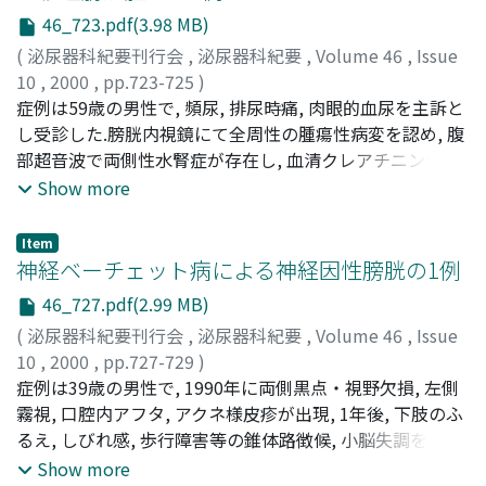
経腟分娩は困難と判断し帝王切開が施行された.分娩後に
46_723.pdf(3.98 MB)
行った左逆行性腎盂造影では腎盂尿管に穿孔, 狭窄は認め
なかったが, D-Jステントを留置し手術を終了させた.10病
(
泌尿器科紀要刊行会
,
泌尿器科紀要
,
Volume 46
,
Issue
日でステントを抜去し, 14病日に経か良好で退院した
10
,
2000
,
pp.723-725
)
植村, 元秀
症例は59歳の男性で, 頻尿, 排尿時痛, 肉眼的血尿を主訴と
;
井上, 均
;
西村, 健作
;
水谷, 修太郎
;
三好, 進
;
UEMURA, Motohide
し受診した.膀胱内視鏡にて全周性の腫瘍性病変を認め, 腹
;
INOUE, Hitoshi
;
NISHIMURA,
Kensaku
部超音波で両側性水腎症が存在し, 血清クレアチニン値の
;
MIZUTANI, Shutaro
;
MIYOSHI, Susumu
上昇を認めたため入院した.1996年10月頃に胃部不快感,
Show more
食欲低下から胃内視鏡検査を行い腺癌の診断で胃全摘を行
い, 病理組織学的診断はmucinous adenocarcinomaであっ
Item
た.膀胱腫瘍の病理診断を得るためにTUR-BTを施行し, 膀
神経ベーチェット病による神経因性膀胱の1例
胱の腫瘍は粘液の産生を示すsignet ringcell carcinomaで
46_727.pdf(2.99 MB)
あり, リンパ管侵襲が著明に認められ, 胃の病理組織像と比
(
泌尿器科紀要刊行会
,
泌尿器科紀要
,
Volume 46
,
Issue
較して, 胃癌からのリンパ行性転移と診断した
10
,
2000
,
pp.727-729
)
飯田, 祥一
症例は39歳の男性で, 1990年に両側黒点・視野欠損, 左側
;
谷口, 成実
;
西原, 正幸
;
宮田, 昌伸
;
金子, 茂男
;
八竹, 直
霧視, 口腔内アフタ, アクネ様皮疹が出現, 1年後, 下肢のふ
;
IIDA, Shoichi
;
TANIGUCHI, Narumi
;
NISHIHARA,
Masayuki
るえ, しびれ感, 歩行障害等の錐体路徴候, 小脳失調を認め,
;
MIYATA, Masanobu
;
KANEKO, Shigeo
;
YACHIKU, Sunao
神経ベーチェット病と診断された.排尿症状については3年
Show more