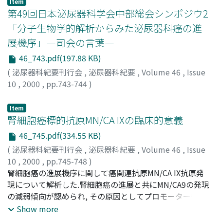
Item
ロイドは治療に有効であると考えられた
第49回日本泌尿器科学会中部総会シンポジウ2
「分子生物学的解析からみた泌尿器科癌の進
展機序」―司会の言葉―
46_743.pdf(197.88 KB)
(
泌尿器科紀要刊行会
,
泌尿器科紀要
,
Volume 46
,
Issue
10
,
2000
,
pp.743-744
)
勝岡, 洋治
;
平尾, 佳彦
Item
腎細胞癌標的抗原MN/CA IXの臨床的意義
46_745.pdf(334.55 KB)
(
泌尿器科紀要刊行会
,
泌尿器科紀要
,
Volume 46
,
Issue
10
,
2000
,
pp.745-748
)
植村, 天受
腎細胞癌の進展機序に関して癌関連抗原MN/CA IX抗原発
;
趙, 順規
;
仲川, 嘉紀
;
清水, 一宏
;
吉川, 元祥
;
金,
聖哲
現について解析した.腎細胞癌の進展と共にMN/CA9の発現
;
平尾, 佳彦
;
UEMURA, Hirotsugu
;
CHO, Masaki
;
NAKAGAWA, Yoshinori
の減弱傾向が認められ, その原因としてプロモーター領域
;
SHIMIZU, Kazuhiro
;
YOSHIKAWA,
Motoyoshi
のDNAメチル化やMN/CA9遺伝子の変異の関与が示唆され
;
KIM, Song-Chul
;
HIRAO, Yoshihiko
Show more