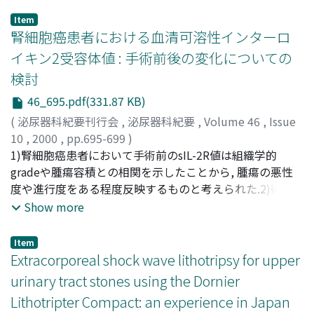
Item
腎細胞癌患者における血清可溶性インターロ
イキン2受容体値 : 手術前後の変化についての
検討
46_695.pdf(331.87 KB)
(
泌尿器科紀要刊行会
,
泌尿器科紀要
,
Volume 46
,
Issue
10
,
2000
,
pp.695-699
)
塚本, 定
1)腎細胞癌患者において手術前のsIL-2R値は組織学的
;
石川, 悟
;
山内, 敦
;
斉藤, 真介
;
TSUKAMOTO,
Sadamu
gradeや腫瘍容積との相関を示したことから, 腫瘍の悪性
;
ISHIKAWA, Satoru
;
YAMAUCHI, Atsushi
;
SAITOU, Shinsuke
度や進行度をある程度反映するものと考えられた.2)術後3
ヵ月の時点ではsIL-2Rは術前より有意に上昇しており, 腫
Show more
瘍マーカーとして有用かどうかは転移出現前後での推移に
ついて明らかにする必要がある
Item
Extracorporeal shock wave lithotripsy for upper
urinary tract stones using the Dornier
Lithotripter Compact: an experience in Japan