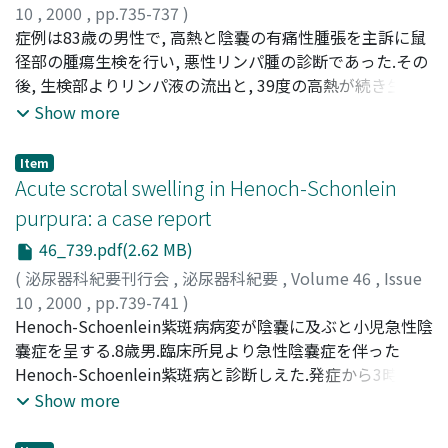
10
,
2000
,
pp.735-737
)
湯村, 寧
症例は83歳の男性で, 高熱と陰嚢の有痛性腫張を主訴に鼠
;
千葉, 喜美男
;
斎藤, 一隆
;
広川, 信
;
YUMURA,
Yasushi
径部の腫瘍生検を行い, 悪性リンパ腫の診断であった.その
;
CHIBA, Kimio
;
SAITO, Kazutaka
;
HIROKAWA,
Makoto
後, 生検部よりリンパ液の流出と, 39度の高熱が続き生検1
ヵ月後に入院となった.陰嚢部の皮下組織に肥厚が認めら
Show more
れ, 筋膜炎の存在が疑われた.抗菌剤IPM, CSの投与を開始
したところ直ちに解熱したが, 入院10日目より陰嚢皮膚の
Item
壊死が見られた.本症例はリンパ節生検部からの感染とい
Acute scrotal swelling in Henoch-Schonlein
う経路をとり細菌が侵入, 悪性リンパ腫という免疫能低下
purpura: a case report
の状態で壊疽を生じたものと考えられた
46_739.pdf(2.62 MB)
(
泌尿器科紀要刊行会
,
泌尿器科紀要
,
Volume 46
,
Issue
10
,
2000
,
pp.739-741
)
SAKAI, Naoki
Henoch-Schoenlein紫斑病病変が陰嚢に及ぶと小児急性陰
;
KAWAMOTO, Kanji
;
FUKUOKA, Hiroshi
;
NAKAJIMA, Syoko
嚢症を呈する.8歳男.臨床所見より急性陰嚢症を伴った
;
KUROZUMI, Hiroko
;
酒井, 直樹
;
河本,
寛治
Henoch-Schoenlein紫斑病と診断しえた.発症から3時間後
;
福岡, 洋
;
中島, 章子
;
黒住, 浩子
に施行した陰嚢超音波検査では正常な精巣及び精巣水瘤の
Show more
所見が得られた.ステロイド投与により速やかに病状は軽
快した.陰嚢超音波検査は本疾患の診断に有用であり, ステ