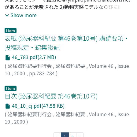
KATO, Hiroaki
があることが示唆された.2)動物実験モデルならびに臨床
;
MIYAGI, Toru
;
EGAWA, Masayuki
;
UCHIBAYASHI, Tadao
検体を用いた検討より, マトリックスメタロプロテアーゼ
;
NAMIKI, Mikio
Show more
ごとにMMP-2の発現とリンパ節転移との関連が示唆された
Item
表紙 (泌尿器科紀要 第46巻第10号) 購読要項・
投稿規定・編集後記
46_783.pdf(2.7 MB)
(
泌尿器科紀要刊行会
,
泌尿器科紀要
,
Volume 46
,
Issue
10
,
2000
,
pp.783-784
)
Item
目次 (泌尿器科紀要 第46巻第10号)
46_10_cj.pdf(47.58 KB)
(
泌尿器科紀要刊行会
,
泌尿器科紀要
,
Volume 46
,
Issue
10
,
2000
)
(current)