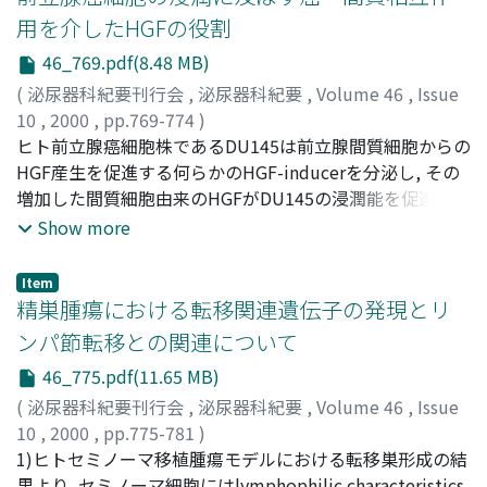
melanoma and fibrosarcoma. Thus, heparanase may
用を介したHGFの役割
play important roles in invasion and metastasis of
46_769.pdf(8.48 MB)
cancer.
(
泌尿器科紀要刊行会
,
泌尿器科紀要
,
Volume 46
,
Issue
10
,
2000
,
pp.769-774
)
西村, 憲二
ヒト前立腺癌細胞株であるDU145は前立腺間質細胞からの
;
高田, 晋吾
;
三浦, 秀信
;
辻村, 晃
;
北村, 雅哉
;
野々村, 祝夫
HGF産生を促進する何らかのHGF-inducerを分泌し, その
;
松宮, 清美
;
奥山, 明彦
;
NISHIMURA, Kenji
;
TAKADA, Shingo
増加した間質細胞由来のHGFがDU145の浸潤能を促進し
;
MIURA, Hidenobu
;
TSUJIMURA, Akira
;
KITAMURA, Masaya
た.このような前立腺癌細胞の独特な癌-間質相互作用にお
;
NONOMURA, Norio
;
MATSUMIYA,
Show more
Kiyomi
いて, HGFが癌細胞の浸潤を制御する主要因子の一つであ
;
OKUYAMA, Akihiko
る可能性が示唆された
Item
精巣腫瘍における転移関連遺伝子の発現とリ
ンパ節転移との関連について
46_775.pdf(11.65 MB)
(
泌尿器科紀要刊行会
,
泌尿器科紀要
,
Volume 46
,
Issue
10
,
2000
,
pp.775-781
)
越田, 潔
1)ヒトセミノーマ移植腫瘍モデルにおける転移巣形成の結
;
小中, 弘之
;
加藤, 浩章
;
宮城, 徹
;
江川, 雅之
;
打林,
忠雄
果より, セミノーマ細胞にはlymphophilic characteristics
;
並木, 幹夫
;
KOSHIDA, Kiyoshi
;
KONAKA, Hiroyuki
;