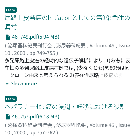
た.腎細胞癌の予後因子として循環血液中MN/CA9陽性細胞
の検出は今後有望であると思われた
Item
尿路上皮発癌のInitiationとしての第9染色体の
異常
46_749.pdf(5.94 MB)
(
泌尿器科紀要刊行会
,
泌尿器科紀要
,
Volume 46
,
Issue
10
,
2000
,
pp.749-755
)
羽渕, 友則
多発尿路上皮癌の経時的な遺伝子解析により, 1)おもに表
;
加藤, 哲郎
;
高橋, 毅
;
小川, 修
;
HABUCHI,
Tomonori
在性の多発尿路上皮癌症例では, (少なくとも)約80%は同
;
KATO, Tetsuro
;
TAKAHASHI, Takeshi
;
OGAWA, Osamu
一クローン由来と考えられる.2)表在性尿路上皮癌の多くは
;
90260611
再発を繰り返しても遺伝的には安定である.3)多発尿路上皮
Show more
癌の腫瘍間での遺伝子変化の多様性は第9染色体の異常が
生じた後に起る.4)第9染色体の異常が生じた後も臨床的に
Item
腫瘍を形成せずにdormantな状態が存在する.5)第9染色体
ヘパラナーゼ : 癌の浸潤・転移における役割
に異常を持つ細胞はそれ自体では腫瘍形成に至らなくと
46_757.pdf(6.18 MB)
も, 尿路内を播種又は上皮内進展する能力をもっている
(
泌尿器科紀要刊行会
,
泌尿器科紀要
,
Volume 46
,
Issue
10
,
2000
,
pp.757-762
)