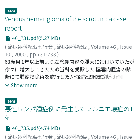
後に尿失禁が出現し, その程度は次第に増強し, 1994年4月
に泌尿器科を受診した.尿流動態検査では, 膀胱内圧測定に
Item
おいて初発尿意時膀胱容量は184ml, 最大尿意時膀胱容量
Venous hemangioma of the scrotum: a case
は254ml とほぼ正常であった.しかし, 蓄尿時に弱い無抑制
report
収縮と同時に括約筋収縮の増強を認め, 排尿括約筋協調不
46_731.pdf(5.27 MB)
全の状態で, 下腹部を叩打して排尿を行っていた
(
泌尿器科紀要刊行会
,
泌尿器科紀要
,
Volume 46
,
Issue
10
,
2000
,
pp.731-733
)
KONYA, Eiji
68歳男.1年以上前より左陰嚢内容の腫大に気付いていたが
;
UEJIMA, Shigeya
;
OHNISHI, Norio
;
SUGIYAMA, Takahide
徐々に増大してきたため当科を受診した.陰嚢内腫瘍の診
;
KURITA, Takashi
;
紺屋, 英児
;
上島,
成也
断にて腫瘤摘除術を施行した.術後病理組織診断は静脈血
;
大西, 規夫
;
杉山, 高秀
;
栗田, 孝
管腫であった
Show more
Item
悪性リンパ腫症例に発生したフルニエ壊疽の1
例
46_735.pdf(4.74 MB)
(
泌尿器科紀要刊行会
,
泌尿器科紀要
,
Volume 46
,
Issue