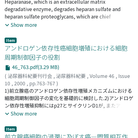
郷司, 和男
Heparanase, which is an extracellular matrix
;
勝岡, 洋治
;
岡本, 雅之
;
守殿, 貞夫
;
北澤, 荘平
;
豊島, 美菜子
degradative enzyme, degrades heparan sulfate and
;
董, 堅
;
中島, 元夫
;
GOHJI, Kazuo
;
KATSUOKA, Yoji
heparan sulfate proteoglycans, which are chief
;
OKAMOTO, Masayuki
;
KAMIDONO,
Sadao
components of extracellular matrix and vascular
;
KITAZAWA, Sohei
;
TOYOSHIMA, Minako
;
DONG,
Show more
Jian
basement membrane. The gene structure of this
;
NAKAJIMA, Motowo
enzyme was recently determined. The biological
Item
functions of this enzyme in vivo were as follows: 1) this
アンドロゲン依存性癌細胞増殖における細胞
enzyme accelerates cancer cell invasion and metastasis
周期制御因子の役割
though the degradation of vascular basement
46_763.pdf(3.29 MB)
membrane and extracellular matrix by cancer cells; 2)
this enzyme releases and activates heparin-binding
(
泌尿器科紀要刊行会
,
泌尿器科紀要
,
Volume 46
,
Issue
growth factors such as bFGF and VEGF from heparan
10
,
2000
,
pp.763-767
)
sulfate proteoglycans, and induces angiogenesis; 3) the
橋本, 良博
1)前立腺癌のアンドロゲン依存性増殖メカニズムにおける
;
秋田, 英俊
;
飯塚, 敦彦
;
日比野, 充伸
;
郡, 健二郎
;
degradative products of heparan sulfate proteoglycans
HASHIMOTO, Yoshihiro
細胞周期制御因子の変化を基礎的に検討した.2)アンドロゲ
;
AKITA, Hidetoshi
;
IIZUKA,
by this enzyme suppress the biological function of
Atsuhiko
ン依存性増殖抑制にはp27とサイクリンD1が, またアンド
;
HIBINO, Mitsunobu
;
KOHRI, Kenjiro
activated T-lymphocytes. Therefore, heparanase is
ロゲン受容体を介した転写調節にはサイクリンEが関与し
Show more
thought to be a favorable molecule for acceleration of
ていることが示唆された
cancer invasion and metastasis. The expression of
Item
heparanase is strongly correlated with the metastasis of
前立腺癌細胞の浸潤に及ぼす癌―間質相互作