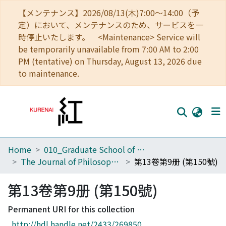
【メンテナンス】2026/08/13(木)7:00～14:00（予
定）において、メンテナンスのため、サービスを一
時停止いたします。 <Maintenance> Service will
be temporarily unavailable from 7:00 AM to 2:00
PM (tentative) on Thursday, August 13, 2026 due
to maintenance.
Home
010_Graduate School of Letters
Home
The Journal of Philosophical Studies
第13卷第9册 (第150號)
Communities
第13卷第9册 (第150號)
Browse
Permanent URI for this collection
Download Ranking
http://hdl.handle.net/2433/269850