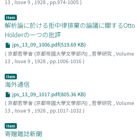
13
,
Issue 9
,
1928
,
pp.974-1005
)
由良, 哲次
Item
解析論に於ける拒中律排棄の論議に關するOtto
Hölderの一つの批評
jps_13_09_1006.pdf(519.69 KB)
(
京都哲學會 (京都帝國大學文學部内)
,
哲學研究
,
Volume
13
,
Issue 9
,
1928
,
pp.1006-1016
)
下村, 寅太郞
Item
海外通信
jps_13_09_1017.pdf(805.36 KB)
(
京都哲學會 (京都帝國大學文學部内)
,
哲學研究
,
Volume
13
,
Issue 9
,
1928
,
pp.1017-1032
)
伊藤, 猷典
Item
寄贈雜誌新聞