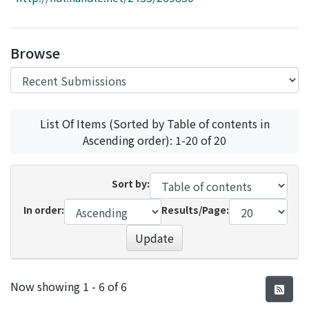
Access Statistics
Library Network
Browse
List Of Items (Sorted by Table of contents in
Ascending order): 1-20 of 20
Sort by:
In order:
Results/Page:
Update
Recent Submissions
Now showing
1 - 6 of 6