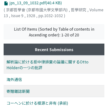
jps_13_09_1032.pdf(40.4 KB)
(
京都哲學會 (京都帝國大學文學部内)
,
哲學研究
,
Volume
13
,
Issue 9
,
1928
,
pp.1032-1032
)
List Of Items (Sorted by Table of contents in
Ascending order): 1-20 of 20
Recent Submissions
解析論に於ける拒中律排棄の論議に關するOtto
Hölderの一つの批評
海外通信
寄贈雜誌新聞
コーヘンに於ける根源と非有 (承前)