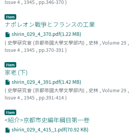
Issue 4
,
1945
,
pp.346-370
)
内田, 吟風
Item
ナポレオン戰爭とフランスの工業
shirin_029_4_370.pdf(1.22 MB)
(
史學硏究會 (京都帝國大學文學部内)
,
史林
,
Volume 29
,
Issue 4
,
1945
,
pp.370-391
)
豐田, 堯
Item
家老 (下)
shirin_029_4_391.pdf(1.42 MB)
(
史學硏究會 (京都帝國大學文學部内)
,
史林
,
Volume 29
,
Issue 4
,
1945
,
pp.391-414
)
平山, 敏治郞
Item
<紹介>京都市史編年綱目第一卷
shirin_029_4_415_1.pdf(70.92 KB)