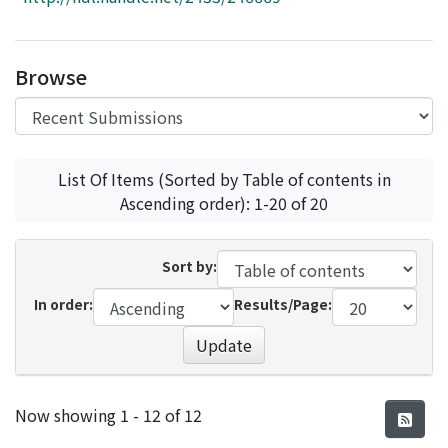
Access Statistics
Library Network
Browse
List Of Items (Sorted by Table of contents in
Ascending order): 1-20 of 20
Sort by:
In order:
Results/Page:
Update
Recent Submissions
Now showing
1 - 12 of 12