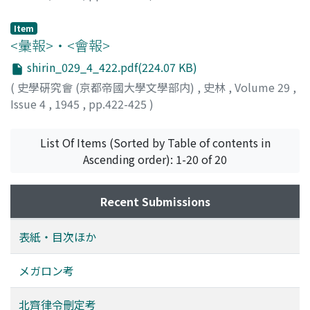
岡田, 芳三郞
Item
<彙報>・<會報>
shirin_029_4_422.pdf(224.07 KB)
(
史學硏究會 (京都帝國大學文學部内)
,
史林
,
Volume 29
,
Issue 4
,
1945
,
pp.422-425
)
List Of Items (Sorted by Table of contents in
Ascending order): 1-20 of 20
Recent Submissions
表紙・目次ほか
メガロン考
北齊律令刪定考