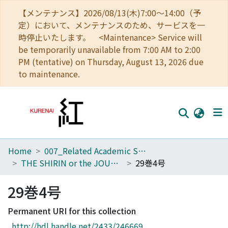
【メンテナンス】2026/08/13(木)7:00～14:00（予
定）において、メンテナンスのため、サービスを一
時停止いたします。 <Maintenance> Service will
be temporarily unavailable from 7:00 AM to 2:00
PM (tentative) on Thursday, August 13, 2026 due
to maintenance.
Home
007_Related Academic Societies
Home
THE SHIRIN or the JOURNAL OF HISTORY
29巻4号
Communities
29巻4号
Browse
Permanent URI for this collection
Download Ranking
http://hdl.handle.net/2433/246669