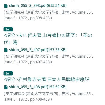
一八九三年) を中心にした共和党の南部対策と、その挫折
shirin_055_3_398.pdf(615.54 KB)
の過程を辿るなかで、まず、共和党は、再建後、南部政治
(
史学研究会 (京都大学文学部内)
,
史林
,
Volume 55
,
問題を放棄したわけではなく、強力な南部共和党を建設す
Issue 3
,
1972
,
pp.398-406
)
るため、その最終的挫折に至るまで、一貫した努力を払っ
岡本, 明
;
Okamoto, Akira
;
オカモト, アキラ
たことを確認し、あわせて、その政策理念を究明し、さら
Item
に、この共和党南部対策の挫折が、世紀転換期の南部黒人
<紹介>末中哲夫著 山片蟠桃の研究 : 「夢の
の状況悪化に深く関っていたことを明らかにしたい。
代」篇
shirin_055_3_407.pdf(157.36 KB)
(
史学研究会 (京都大学文学部内)
,
史林
,
Volume 55
,
Issue 3
,
1972
,
pp.407-408
)
大月, 明
Item
<紹介>岩村登志夫著 日本人民戦線史序説
shirin_055_3_408.pdf(152.59 KB)
(
史学研究会 (京都大学文学部内)
,
史林
,
Volume 55
,
Issue 3
,
1972
,
pp.408-409
)
上野, 輝将