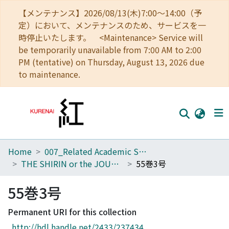
【メンテナンス】2026/08/13(木)7:00～14:00（予
定）において、メンテナンスのため、サービスを一
時停止いたします。 <Maintenance> Service will
be temporarily unavailable from 7:00 AM to 2:00
PM (tentative) on Thursday, August 13, 2026 due
to maintenance.
Home
007_Related Academic Societies
Home
THE SHIRIN or the JOURNAL OF HISTORY
55巻3号
Communities
55巻3号
Browse
Permanent URI for this collection
Download Ranking
http://hdl.handle.net/2433/237434