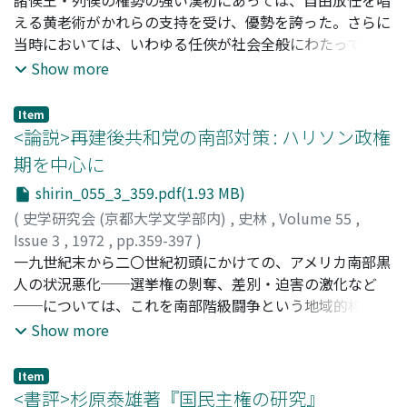
った平清盛のような武家棟梁である。この棟梁出現の必然
える黄老術がかれらの支持を受け、優勢を誇った。さらに
性をも考え、院政政権を支えた軍事力の編成と構成につい
当時においては、いわゆる任俠が社会全般にわたって顕著
て分析を加えた。
な活躍を見せ、仁・義・信など人格を媒介として直接的に
Show more
結合する任俠的関係が重視された。重厚と自尊とをモット
ーとする「長者」は黄老術と任俠的結合を体現するものと
Item
して、当時の人々によって追求され、理想とされた人間像
<論説>再建後共和党の南部対策 : ハリソン政権
である。黄老術は武帝の治世に至ってしだいに儒術に圧倒
期を中心に
され、没落を余儀なくされた。司馬談・司馬遷父子は、こ
shirin_055_3_359.pdf(1.93 MB)
の時期にあって、長者が自由放任を謳歌した漢初を追憶し
つつ『史記』を編纂したのである。
(
史学研究会 (京都大学文学部内)
,
史林
,
Volume 55
,
Issue 3
,
1972
,
pp.359-397
)
横山, 良
一九世紀末から二〇世紀初頭にかけての、アメリカ南部黒
;
Yokoyama, R
;
ヨコヤマ
人の状況悪化──選挙権の剝奪、差別・迫害の激化など
──については、これを南部階級闘争という地域的枠の中
でみる見解が支配的である。しかし、この状況を規定した
Show more
ナショナルな要因として、共和党の南部対策のあり方に注
目する必要があると思われる。本稿においては、従来あま
Item
り注意を払われなかったハリソン政権期(一八八九年──
<書評>杉原泰雄著『国民主権の研究』