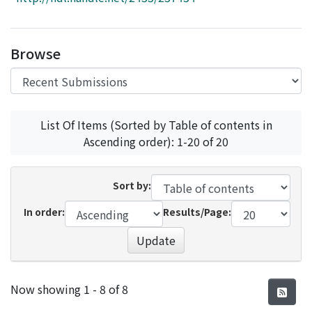
Access Statistics
Library Network
Browse
List Of Items (Sorted by Table of contents in
Ascending order): 1-20 of 20
Sort by:
In order:
Results/Page:
Update
Recent Submissions
Now showing
1 - 8 of 8