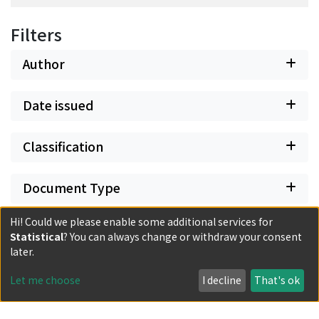
Filters
Author
Date issued
Classification
Document Type
Hi! Could we please enable some additional services for
Has files
Statistical
? You can always change or withdraw your consent
later.
Let me choose
I decline
That's ok
Powered by DSpace and JAIRO Crawler-List