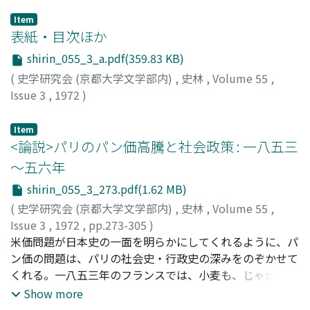
Item
表紙・目次ほか
shirin_055_3_a.pdf(359.83 KB)
(
史学研究会 (京都大学文学部内)
,
史林
,
Volume 55
,
Issue 3
,
1972
)
Item
<論説>パリのパン価高騰と社会政策 : 一八五三
～五六年
shirin_055_3_273.pdf(1.62 MB)
(
史学研究会 (京都大学文学部内)
,
史林
,
Volume 55
,
Issue 3
,
1972
,
pp.273-305
)
堀井, 敏夫
米価問題が日本史の一面を明らかにしてくれるように、パ
;
Horii, T
;
ホリイ
ン価の問題は、パリの社会史・行政史の深みをのぞかせて
くれる。一八五三年のフランスでは、小麦も、じゃがいも
も不作で、パリのパン価は暴騰しはじめた。これは、庶民
Show more
の生活費を一挙に二、三割も押し上げるようなもので、こ