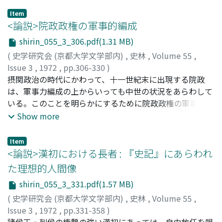
のために過去の革命前夜のごとき兆候さえいち早く現われ
Item
始めた。当局は、穀物輸入の促進などの通常の策を取ると
<論説>院政政権の軍事的編成
ともに、都知事オスマンの指導のもと、あるユニークな政
shirin_055_3_306.pdf(1.31 MB)
策、「相殺方式」を採用することに漕ぎつけた。パンの原
(
史学研究会 (京都大学文学部内)
,
史林
,
Volume 55
,
価の高騰は三年間の長きにわたったが、この方式の成功に
Issue 3
,
1972
,
pp.306-330
)
よって、パンの消費者価格は終始低く安定し続け、したが
井上, 満郎
摂関政治の時代にかわって、十一世紀末に出現する院政
;
Inoue, M
;
イノウエ
って、恐れられていた社会危機も到来せずに終った。
は、軍事力編成の上からいっても中世の状況をあらわして
いる。このことを明らかにするために院政政権の軍事力に
焦点をあててみた。軍防令に象徴されるような公民兵は、
Show more
すでに八世紀において徴兵不可能となり、健児という選抜
兵に軍事力を頼らざるを得なくなった。しかし、この健児
Item
もほとんど軍事的な意味をになうことなく矮少化し、つい
<論説>漢初における長者 : 『史記』にあらわれ
には国家は国家の手によって軍事力の基本から組織すると
た理想的人間像
いうことをやめ、既製の軍事力を臨時的に利用するところ
shirin_055_3_331.pdf(1.57 MB)
となる。十世紀より以後の、とくに将門の乱以後の軍事力
はこうしたものであり、院政政権についても一定の官職を
(
史学研究会 (京都大学文学部内)
,
史林
,
Volume 55
,
媒介として民間に在る武力をとりこんで自己の軍事力に編
Issue 3
,
1972
,
pp.331-358
)
成する。その典型は、のちに院政をも打倒するところとな
上田, 早苗
諸侯王・列侯の権勢の強い漢初にあっては、自由放任を唱
;
Ueda, Sanae
;
ウエダ, サナエ