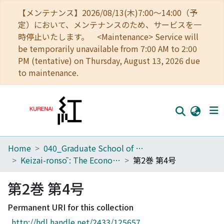
【メンテナンス】2026/08/13(木)7:00～14:00（予
定）において、メンテナンスのため、サービスを一
時停止いたします。 <Maintenance> Service will
be temporarily unavailable from 7:00 AM to 2:00
PM (tentative) on Thursday, August 13, 2026 due
to maintenance.
Home
040_Graduate School of Economics
Home
Keizai-ronsō : The Economic Review
第2巻 第4号
Communities
第2巻 第4号
Browse
Permanent URI for this collection
Download Ranking
http://hdl.handle.net/2433/125657