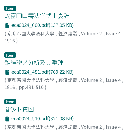
Item
故富田山壽法学博士哀辞
eca0024_000.pdf(137.05 KB)
(
京都帝國大學法科大學
,
經濟論叢
,
Volume 2
,
Issue 4
,
1916
)
Item
雜種税ノ分析及其整理
eca0024_481.pdf(769.22 KB)
(
京都帝國大學法科大學
,
經濟論叢
,
Volume 2
,
Issue 4
,
1916
,
pp.481-510
)
神戸, 正雄
;
Kambe, Masao
;
カンベ, マサオ
Item
奢侈ト貧困
eca0024_510.pdf(321.08 KB)
(
京都帝國大學法科大學
,
經濟論叢
,
Volume 2
,
Issue 4
,