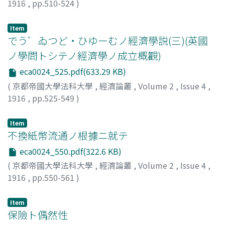
1916
,
pp.510-524
)
河上, 肇
;
Kawakami, Hajime
;
カワカミ, ハジメ
Item
でう゛ゐつど・ひゆーむノ經濟學説(三)(英國
ノ學問トシテノ經濟學ノ成立概觀)
eca0024_525.pdf(633.29 KB)
(
京都帝國大學法科大學
,
經濟論叢
,
Volume 2
,
Issue 4
,
1916
,
pp.525-549
)
福田, 徳三
;
Fukuda, Tokuzo
;
フクダ, トクゾウ
Item
不換紙幣流通ノ根據ニ就テ
eca0024_550.pdf(322.6 KB)
(
京都帝國大學法科大學
,
經濟論叢
,
Volume 2
,
Issue 4
,
1916
,
pp.550-561
)
作田, 莊一
;
Sakuta, Shoichi
;
サクタ, ショウイチ
Item
保險ト偶然性