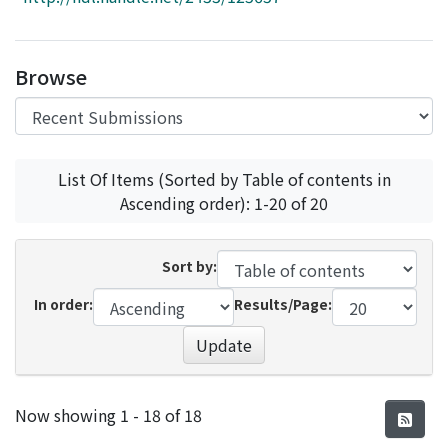
Access Statistics
Library Network
Browse
List Of Items (Sorted by Table of contents in
Ascending order): 1-20 of 20
Sort by:
In order:
Results/Page:
Update
Recent Submissions
Now showing
1 - 18 of 18