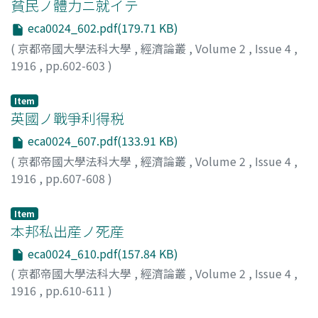
貧民ノ體力ニ就イテ
eca0024_602.pdf(179.71 KB)
(
京都帝國大學法科大學
,
經濟論叢
,
Volume 2
,
Issue 4
,
1916
,
pp.602-603
)
高田, 保馬
;
Takata, Yasuma
;
タカタ, ヤスマ
Item
英國ノ戰爭利得税
eca0024_607.pdf(133.91 KB)
(
京都帝國大學法科大學
,
經濟論叢
,
Volume 2
,
Issue 4
,
1916
,
pp.607-608
)
小川, 郷太郎
;
Ogawa, Gotaro
;
オガワ, ゴウタロウ
Item
本邦私出産ノ死産
eca0024_610.pdf(157.84 KB)
(
京都帝國大學法科大學
,
經濟論叢
,
Volume 2
,
Issue 4
,
1916
,
pp.610-611
)
財部, 靜治
;
Takarabe, Seiji
;
タカラベ, セイジ