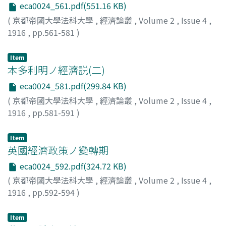
eca0024_561.pdf(551.16 KB)
(
京都帝國大學法科大學
,
經濟論叢
,
Volume 2
,
Issue 4
,
1916
,
pp.561-581
)
小島, 昌太郎
;
Kojima, Shotaro
;
コジマ, ショウタロウ
Item
本多利明ノ經濟説(二)
eca0024_581.pdf(299.84 KB)
(
京都帝國大學法科大學
,
經濟論叢
,
Volume 2
,
Issue 4
,
1916
,
pp.581-591
)
本庄, 榮治郎
;
Honjo, Eijiro
;
ホンジョウ, エイジロウ
Item
英國經濟政策ノ變轉期
eca0024_592.pdf(324.72 KB)
(
京都帝國大學法科大學
,
經濟論叢
,
Volume 2
,
Issue 4
,
1916
,
pp.592-594
)
河田, 嗣郎
;
Kawata, Shiro
;
カワタ, シロウ
Item