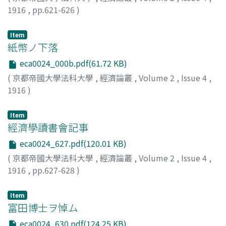
1916
,
pp.621-626
)
本庄, 榮治郎
;
Honjo, Eijiro
;
ホンジョウ, エイジロウ
Item
紙幣ノ下落
eca0024_000b.pdf(61.72 KB)
(
京都帝國大學法科大學
,
經濟論叢
,
Volume 2
,
Issue 4
,
1916
)
河上, 肇
;
Kawakami, Hajime
;
カワカミ, ハジメ
Item
經濟學讀書會記事
eca0024_627.pdf(120.01 KB)
(
京都帝國大學法科大學
,
經濟論叢
,
Volume 2
,
Issue 4
,
1916
,
pp.627-628
)
高田, 保馬
;
Takata, Yasuma
;
タカタ, ヤスマ
Item
富田博士ヲ悼ム
eca0024_630.pdf(124.25 KB)