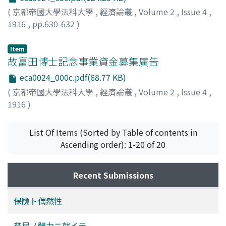
(
京都帝國大學法科大學
,
經濟論叢
,
Volume 2
,
Issue 4
,
1916
,
pp.630-632
)
織田, 萬
;
Oda, Yorozu
;
オダ, ヨロズ
Item
故富田博士記念事業資金募集廣告
eca0024_000c.pdf(68.77 KB)
(
京都帝國大學法科大學
,
經濟論叢
,
Volume 2
,
Issue 4
,
1916
)
List Of Items (Sorted by Table of contents in
Ascending order): 1-20 of 20
Recent Submissions
保險ト偶然性
貧民ノ體力ニ就イテ