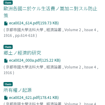
Item
歐洲各國ニ於ケル生活費ノ嵩加ニ對スル防止
策
eca0024_614.pdf(159.73 KB)
(
京都帝國大學法科大學
,
經濟論叢
,
Volume 2
,
Issue 4
,
1916
,
pp.614-618
)
山本, 美越乃
;
Yamamoto, Miono
;
ヤマモト, ミオノ
Item
郷土ノ經濟的研究
eca0024_000a.pdf(125.22 KB)
(
京都帝國大學法科大學
,
經濟論叢
,
Volume 2
,
Issue 4
,
1916
)
神戸, 正雄
;
Kambe, Masao
;
カンベ, マサオ
Item
所有權ノ起源
eca0024_621.pdf(178.41 KB)
(
京都帝國大學法科大學
,
經濟論叢
,
Volume 2
,
Issue 4
,