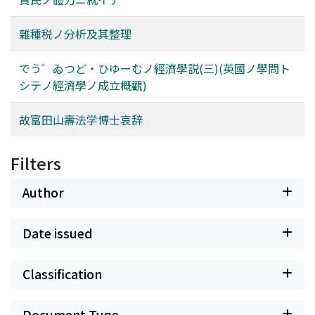
雜種税ノ分析及其整理
でう゛ゐつど・ひゆーむノ經濟學説(三)(英國ノ學問ト
シテノ經濟學ノ成立概觀)
故富田山壽法学博士哀辞
Filters
Author
Date issued
Classification
Document Type